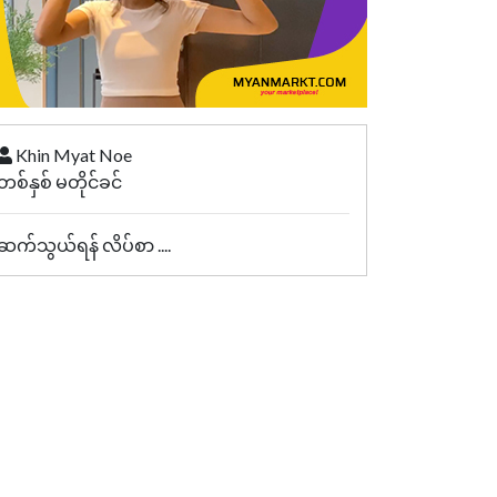
Khin Myat Noe
တစ်နှစ် မတိုင်ခင်
ဆက်သွယ်ရန် လိပ်စာ ....