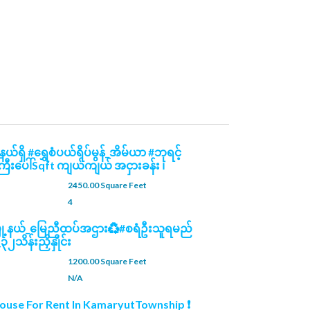
ယ်ရှိ #ရွှေစံပယ်ရိပ်မွန်_အိမ်ယာ #ဘုရင့်
ြီးပေါ်Sqft ကျယ်ကျယ် အငှားခန်း ၊
2450.00 Square Feet
4
မြို့နယ်_မြေညီထပ်အဌား♻️#စရံဦးသူရမည်
ိန်းညှိနှိုင်း
1200.00 Square Feet
N/A
ouse For Rent In KamaryutTownship ❗