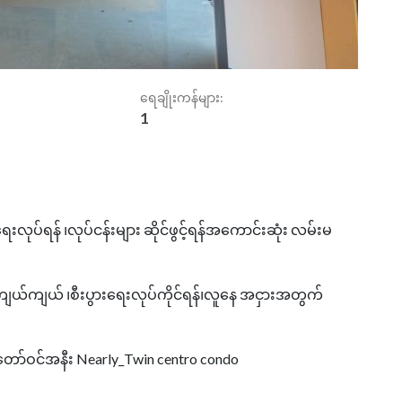
ရေချိုးကန်များ:
1
းလုပ်ရန် ၊လုပ်ငန်းများ ဆိုင်ဖွင့်ရန်အကောင်းဆုံး လမ်းမ
ကျယ်ကျယ် ၊စီးပွားရေးလုပ်ကိုင်ရန်၊လူနေ အငှားအတွက်
ှတော်ဝင်အနီး Nearly_Twin centro condo