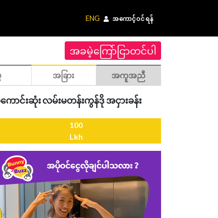
ENG
အကောင့်ဝင်ရန်
အခမဲ့ကြော်ငြာတင်ပါ
ဲ
အခြား
အကူအညီ
်အကောင်းဆုံး လမ်းမတန်းကွန်ဒို အငှားခန်း
100
Lkh