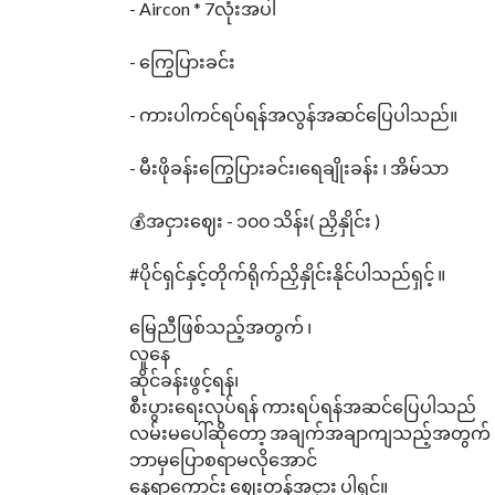
- Aircon * 7လုံးအပါ
- ကြွေပြားခင်း
- ကားပါကင်ရပ်ရန်အလွန်အဆင်ပြေပါသည်။
- မီးဖိုခန်းကြွေပြားခင်း၊ရေချိုးခန်း ၊ အိမ်သာ
💰အငှားဈေး - ၁၀၀ သိန်း( ညှိနှိုင်း )
#ပိုင်ရှင်နှင့်တိုက်ရိုက်ညှိနှိုင်းနိုင်ပါသည်ရှင့် ။
မြေညီဖြစ်သည့်အတွက် ၊
လူနေ
ဆိုင်ခန်းဖွင့်ရန်၊
စီးပွားရေးလုပ်ရန် ကားရပ်ရန်အဆင်ပြေပါသည်
လမ်းမပေါ်ဆိုတော့ အချက်အချာကျသည့်အတွက်
ဘာမှပြောစရာမလိုအောင်
နေရာကောင်း ဈေးတန်အငှား ပါရှင့်။