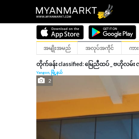
အမျိုးအမည်
အလုပ်အကိုင်
ကား
တိုက်ခန်း classified: မြေညီထပ် _ ဗဟိုလမ်း လ
Yangon, မြို့နယ်
2