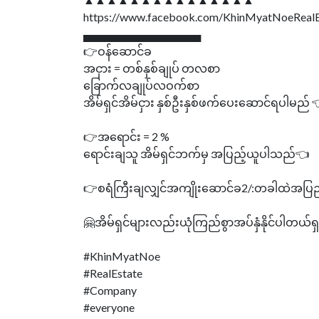
https://www.facebook.com/KhinMyatNoeReal
▄▄▄▄▄▄▄▄▄▄▄▄▄▄▄
👉ဝန်ဆောင်ခ
အငှား = တစ်နှစ်ချုပ် တလစာ
ခြောက်လချုပ်လဝက်စာ
အိမ်ရှင်အိမ်ငှား နှစ်ဦးနှစ်ဖက်ပေးဆောင်ရပါမည် 
👉အရောင်း = 2 %
ရောင်းချသူ အိမ်ရှင်ဘက်မှ အပြည့်ယူပါသည်👈
👉စရံကြီးချလျှင်အကျိုးဆောင်ခ2/:တခါထဲအပြ
🤗အိမ်ရှင်များလည်းယုံကြည်စွာအပ်နှံနိုင်ပါတယ်ရ
#KhinMyatNoe
#RealEstate
#Company
#everyone