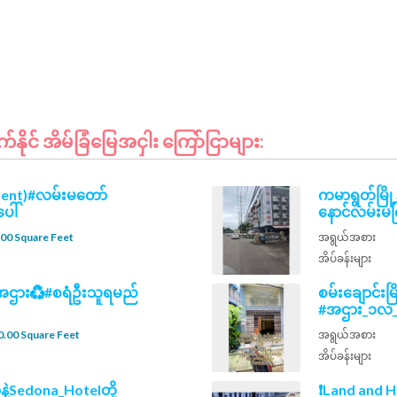
ုင် အိမ်ခြံမြေအငှါး ကြော်ငြာများ:
rent)#လမ်းမတော်
ကမာရွတ်မြို့န
ေါ်
နောင်လမ်းမက
00 Square Feet
အရွယ်အစား
အိပ်ခန်းများ
ပ်အဌား♻️#စရံဦးသူရမည်
စမ်းချောင်း
#အဌား_၁လ_၃၂သ
.00 Square Feet
အရွယ်အစား
အိပ်ခန်းများ
နဲ့Sedona_Hotelတို့
❗Land and H