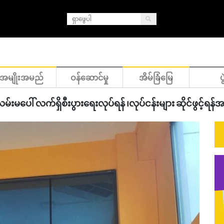
အမျိုးအမည်
ဝန်ဆောင်မှု
အိမ်ခြံမြေ
ပွ
မ်းမပေါ် လက်ရှိစီးပွားရေးလုပ်ရန် ၊လုပ်ငန်းများ ဆိုင်ဖွင့်ရန