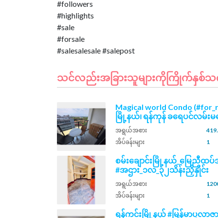
#followers
#highlights
#sale
#forsale
သင်လည်းအခြားသူများကိုကြိုက်နှစ်သက်နိ
Magical world Condo (#for_
မြို့နယ်၊ ရန်ကုန် ခရေပင်လမ်းမပ
အရွယ်အစား
419.
အိပ်ခန်းများ
1
စမ်းချောင်းမြို့နယ်_မြေညီထ
#အဌား_၁လ_၃၂သိန်းညှိနှိုင်း
အရွယ်အစား
1200
အိပ်ခန်းများ
1
ရန်ကင်းမြို့နယ် #မြန်မာပလာဇာ