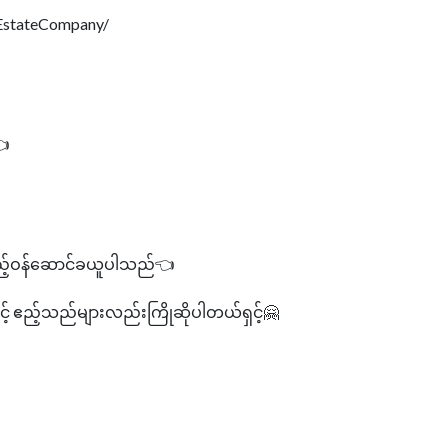
EstateCompany/
👈
ည့်ဝန်ဆောင်ခယူပါသည်👈
ှင့် ဧည့်သည်များလည်းကြိုဆိုပါတယ်ရှင့်🤗