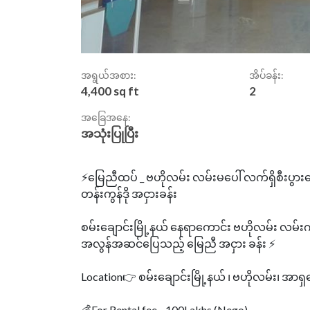
အရွယ်အစား:
အိပ်ခန်း:
4,400 sq ft
2
အခြေအနေ:
အသုံးပြုပြီး
⚡မြေညီထပ် _ ဗဟိုလမ်း လမ်းမပေါ် လက်ရှိစီးပွားရေ
တန်းကွန်ဒို အငှားခန်း
စမ်းချောင်းမြို့နယ် နေရာကောင်း ဗဟိုလမ်း လမ်း
အလွန်အဆင်‌ပြေသည့် မြေညီ အငှား ခန်း ⚡
Location👉 စမ်းချောင်းမြို့နယ် ၊ ဗဟိုလမ်း၊ အာရ
💰For Rental fee - 100Lakhs (Nego)