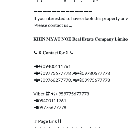
➖➖➖➖➖➖➖➖➖➖➖➖➖
If you interested to have a look this property o
,Please contact us ..,
𝐊𝐇𝐈𝐍 𝐌𝐘𝐀𝐓 𝐍𝐎𝐄 𝐑𝐞𝐚𝐥 𝐄𝐬𝐭𝐚𝐭𝐞 𝐂𝐨𝐦𝐩𝐚𝐧𝐲 𝐋𝐢𝐦𝐢𝐭𝐞
📞📱𝐂𝐨𝐧𝐭𝐚𝐜𝐭 𝐟𝐨𝐫📱📞
📲📲09400111761
📲📲09775677778 ,📲📲09780677778
📲📲09766277778, 📲📲09975677778
Viber 🔛 📲+959775677778
📲09400111761
📲09775677778
🚩Page Link⬇⬇
▲▲▲▲▲▲▲▲▲▲▲▲▲▲▲