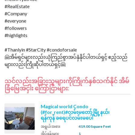
#RealEstate
#Company
#everyone
#followers
#highlights
#Thanlyin #StarCity #condoforsale
🤗အိမ်ရှင်များလည်းယုံကြည်စွာအပ်နှံနိုင်ပါတယ်ရှင့် ဧည့်သည်
သင်လည်းအခြားသူများကိုကြိုက်နှစ်သက်နိုင် အိမ်
ခြံမြေအငှါး ကြော်ငြာများ:
Magical world Condo
(#for_rent)#လမ်းမတော် မြို့နယ်၊
ရန်ကုန် ခရေပင်လမ်းမပေါ်
အရွယ်အစား
419.00 Square Feet
အိပ်ခန်းများ
1