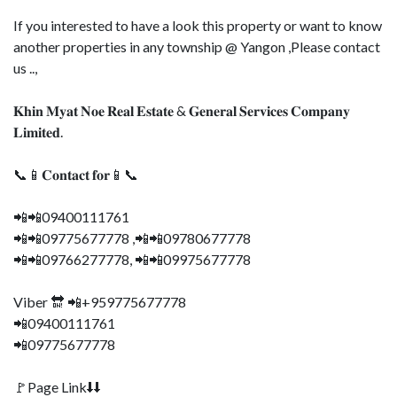
If you interested to have a look this property or want to know
another properties in any township @ Yangon ,Please contact
us ..,
𝐊𝐡𝐢𝐧 𝐌𝐲𝐚𝐭 𝐍𝐨𝐞 𝐑𝐞𝐚𝐥 𝐄𝐬𝐭𝐚𝐭𝐞 & 𝐆𝐞𝐧𝐞𝐫𝐚𝐥 𝐒𝐞𝐫𝐯𝐢𝐜𝐞𝐬 𝐂𝐨𝐦𝐩𝐚𝐧𝐲
𝐋𝐢𝐦𝐢𝐭𝐞𝐝.
📞📱𝐂𝐨𝐧𝐭𝐚𝐜𝐭 𝐟𝐨𝐫📱📞
📲📲09400111761
📲📲09775677778 ,📲📲09780677778
📲📲09766277778, 📲📲09975677778
Viber 🔛 📲+959775677778
📲09400111761
📲09775677778
🚩Page Link⬇⬇