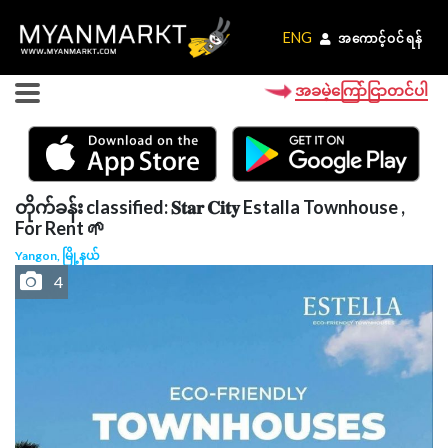
ENG
ENG
အကောင့်ဝင်ရန်
အကောင့်ဝင်ရန်
အခမဲ့ကြော်ငြာတင်ပါ
တိုက်ခန်း classified: 𝐒𝐭𝐚𝐫 𝐂𝐢𝐭𝐲 Estalla Townhouse ,
For Rent 🌱
Yangon, မြို့နယ်
4