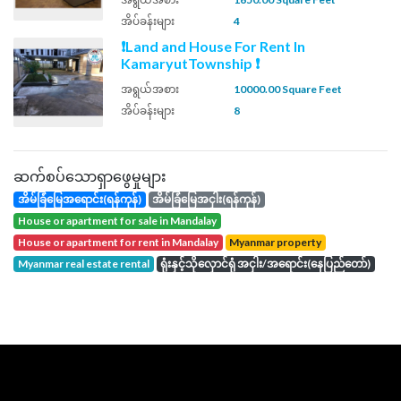
အိပ်ခန်းများ
4
❗Land and House For Rent In
KamaryutTownship ❗
အရွယ်အစား
10000.00 Square Feet
အိပ်ခန်းများ
8
ဆက်စပ်သောရှာဖွေမှုများ
အိမ်ခြံမြေအရောင်း(ရန်ကုန်)
အိမ်ခြံမြေအငှါး(ရန်ကုန်)
house or apartment for sale in Mandalay
house or apartment for rent in Mandalay
Myanmar property
Myanmar real estate rental
ရုံးနှင့်သိုလှောင်ရုံ အငှါး/အရောင်း(နေပြည်တော်)