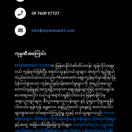
09 7609 97727
info@myanmarkt.com
ကုမ္ပဏီအကြောင်း
MYANMARKT.COM
က မြန်မာနိုင်ငံ၏ထိပ်တန်း အွန်လိုင်းဈေး
ဝယ် ကွန်ရက်ဖြစ်ပြီး ရောင်းသူနှင့်ဝယ်သူများ အတွက် ရည်ရွယ်
တည်ထောင်ထားပါသည်။ Myanmarkt ဈေးကွန်ရက်မှာဆိုရင်ဖြ
င့်စုံလင်စွာသော ကုန်စည်နှင့်ဝန်ဆောင်မှုများကို အရည်အသွေး
ကောင်းမွန်မှုနှင့်အတူချိုသာသော ဈေးနှုန်းများဖြင့် ကော်မရှင်ခ
ပေးစရာမလိုပဲ ဝယ်ယူ/ရောင်းချနိုင်ပါတယ်။ မြန်မာနိုင်ငံမှ
အနုပညာရှင်များ, စီးပွားရေးလုပ်ငန်းများ နှင့် ပွဲများကိုရှာဖွေနိုင်
ပါတယ်။ ရန်ကုန်, မန္တလေး, နေပြည်တော် မှနေ့စဥ် ထောင်ပေါင်း
များစွာသော ဝင်ရောက်ကြည့်ရှု့သူနှင့် ဝယ်သူများသည်
ကားအ
ရောင်းများ
,
အိမ်များ
,
တိုက်ခန်းများ
,
ရုံးခန်းများ
,
သိုလှောင်ရုံများ
နှင့်အတူ အခြားအိမ်ခြံမြေကွက်များ
အရောင်း
/
အငှား
,
လျှပ်စစ်
ပစ္စည်းများ
,
တယ်လီဖုန်းများ
,
အလုပ်များ
,
ဝန်ဆောင်မှုလုပ်ငန်း