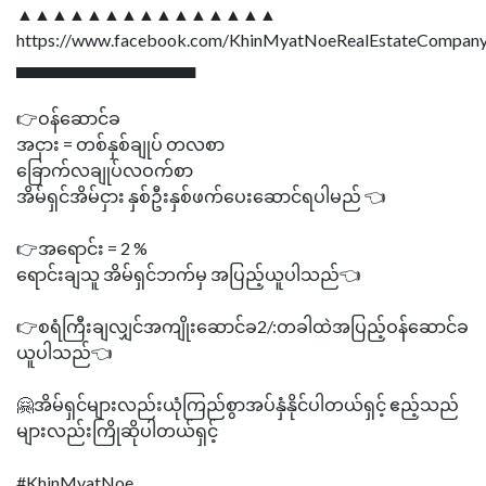
▲▲▲▲▲▲▲▲▲▲▲▲▲▲▲
https://www.facebook.com/KhinMyatNoeRealEstateCompany
▄▄▄▄▄▄▄▄▄▄▄▄▄▄▄
👉ဝန်ဆောင်ခ
အငှား = တစ်နှစ်ချုပ် တလစာ
ခြောက်လချုပ်လဝက်စာ
အိမ်ရှင်အိမ်ငှား နှစ်ဦးနှစ်ဖက်ပေးဆောင်ရပါမည် 👈
👉အရောင်း = 2 %
ရောင်းချသူ အိမ်ရှင်ဘက်မှ အပြည့်ယူပါသည်👈
👉စရံကြီးချလျှင်အကျိုးဆောင်ခ2/:တခါထဲအပြည့်ဝန်ဆောင်ခ
ယူပါသည်👈
🤗အိမ်ရှင်များလည်းယုံကြည်စွာအပ်နှံနိုင်ပါတယ်ရှင့် ဧည့်သည်
များလည်းကြိုဆိုပါတယ်ရှင့်
#KhinMyatNoe