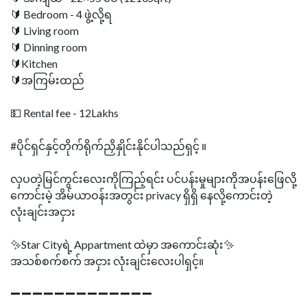
🔰 Bedroom - 4 ဖွဲ့လို့ရ
🔰 Living room
🔰 Dinning room
🔰Kitchen
🔰အကြမ်းထည်
💵 Rental fee - 12Lakhs
#ပိုင်ရှင်နှင့်တိုက်ရိုက်ညှိနှိုင်းနိုင်ပါသည်ရှင့် ။
လှပတဲ့မြင်ကွင်းလေးကိုကြည့်ရင်း ပင်ပန်းမှုများကိုအပန်းဖြေလို့
ကောင်းမဲ့ အိမ်ယာဝန်းအတွင်း privacy ရှိရှိ‌ နေလို့ကောင်းတဲ့
လုံးချင်းအငှား
✨Star Cityရဲ့ Appartment ထဲမှာ အကောင်းဆုံး✨
အသစ်စက်စက် အငှား လုံးချင်းလေးပါရှင့်။
➖➖➖➖➖➖➖➖➖➖➖➖➖