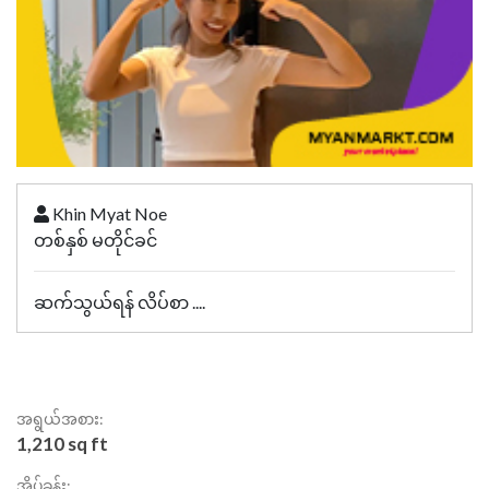
Khin Myat Noe
တစ်နှစ် မတိုင်ခင်
ဆက်သွယ်ရန် လိပ်စာ ....
အရွယ်အစား:
1,210 sq ft
အိပ်ခန်း: