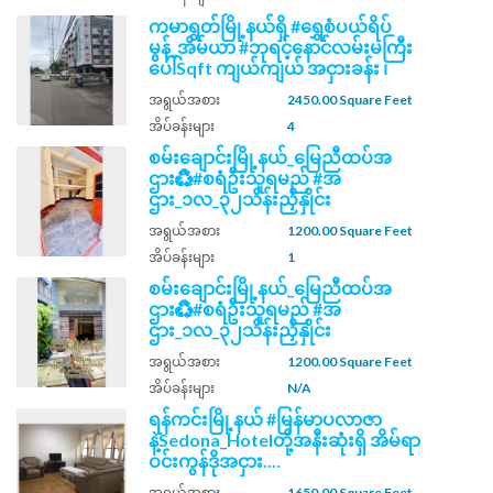
ကမာရွတ်မြို့နယ်ရှိ #ရွှေစံပယ်ရိပ်
မွန်_အိမ်ယာ #ဘုရင့်နောင်လမ်းမကြီး
ပေါ်Sqft ကျယ်ကျယ် အငှားခန်း ၊
အရွယ်အစား
2450.00 Square Feet
အိပ်ခန်းများ
4
စမ်းချောင်းမြို့နယ်_မြေညီထပ်အ
ဌား♻️#စရံဦးသူရမည် #အ
ဌား_၁လ_၃၂သိန်းညှိနှိုင်း
အရွယ်အစား
1200.00 Square Feet
အိပ်ခန်းများ
1
စမ်းချောင်းမြို့နယ်_မြေညီထပ်အ
ဌား♻️#စရံဦးသူရမည် #အ
ဌား_၁လ_၃၂သိန်းညှိနှိုင်း
အရွယ်အစား
1200.00 Square Feet
အိပ်ခန်းများ
N/A
ရန်ကင်းမြို့နယ် #မြန်မာပလာဇာ
နဲ့Sedona_Hotelတို့အနီးဆုံးရှိ အိမ်ရာ
ဝင်းကွန်ဒိုအငှား....
အရွယ်အစား
1650.00 Square Feet