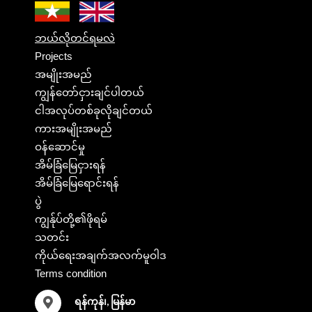
ဘယ်လိုတင်ရမလဲ
Projects
အမျိုးအမည်
ကျွန်တော်ငှားချင်ပါတယ်
ငါအလုပ်တစ်ခုလိုချင်တယ်
ကားအမျိုးအမည်
ဝန်ဆောင်မှု
အိမ်ခြံမြေငှားရန်
အိမ်ခြံမြေရောင်းရန်
ပွဲ
ကျွန်ုပ်တို့၏ဖိုရမ်
သတင်း
ကိုယ်ရေးအချက်အလက်မူဝါဒ
Terms condition
ရန်ကုန်၊, မြန်မာ