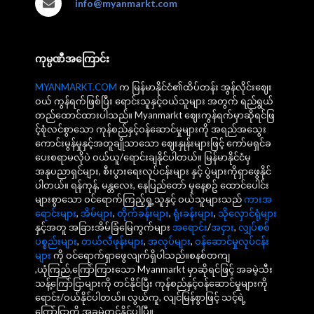
info@myanmarkt.com
ကုမ္ပဏီအကြောင်း
MYANMARKT.COM
က မြန်မာနိုင်ငံ၏ထိပ်တန်း အွန်လိုင်းဈေး
ဝယ် ကွန်ရက်ဖြစ်ပြီး ရောင်းသူနှင့်ဝယ်သူများ အတွက် ရည်ရွယ်
တည်ထောင်ထားပါသည်။ Myanmarkt ဈေးကွန်ရက်မှာဆိုရင်ဖြ
င့်စုံလင်စွာသော ကုန်စည်နှင့်ဝန်ဆောင်မှုများကို အရည်အသွေး
ကောင်းမွန်မှုနှင့်အတူချိုသာသော ဈေးနှုန်းများဖြင့် ကော်မရှင်ခ
ပေးစရာမလိုပဲ ဝယ်ယူ/ရောင်းချနိုင်ပါတယ်။ မြန်မာနိုင်ငံမှ
အနုပညာရှင်များ, စီးပွားရေးလုပ်ငန်းများ နှင့် ပွဲများကိုရှာဖွေနိုင်
ပါတယ်။ ရန်ကုန်, မန္တလေး, နေပြည်တော် မှနေ့စဥ် ထောင်ပေါင်း
များစွာသော ဝင်ရောက်ကြည့်ရှု့သူနှင့် ဝယ်သူများသည်
ကားအ
ရောင်းများ
,
အိမ်များ
,
တိုက်ခန်းများ
,
ရုံးခန်းများ
,
သိုလှောင်ရုံများ
နှင့်အတူ အခြားအိမ်ခြံမြေကွက်များ
အရောင်း
/
အငှား
,
လျှပ်စစ်
ပစ္စည်းများ
,
တယ်လီဖုန်းများ
,
အလုပ်များ
,
ဝန်ဆောင်မှုလုပ်ငန်း
များ
ကို ဝင်ရောက်ရှာဖွေလျက်ရှိပါသည်။စနစ်တကျ
,ယုံကြည်,ကြော်ကြားသော Myanmarkt မှာဆိုရင်ဖြင့် အခမဲ့သီး
သန့်ကြော်ငြာများကို တင်နိုင်ပြီး ကုန်စည်နှင့်ဝန်ဆောင်မှုများကို
ရောင်း/ဝယ်နိုင်ပါတယ်။ လွယ်ကူ, လျင်မြန်စွာဖြင့် သင့်ရဲ့
ကြော်ငြာကို အခမဲ့တင်နိုင်ပါပြီ။