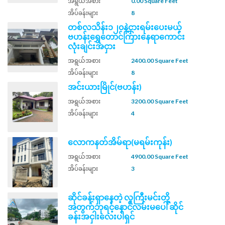
အရွယ်အစား
0.00 Square Feet
အိပ်ခန်းများ
8
တစ်လသိန်း၁၂၀နဲ့ငှားရမ်းပေးမယ့်
ဗဟန်းရွှေတောင်ကြားနေရာကောင်း
လုံးချင်းအငှား
အရွယ်အစား
2400.00 Square Feet
အိပ်ခန်းများ
8
အင်းယားမြိုင်(ဗဟန်း)
အရွယ်အစား
3200.00 Square Feet
အိပ်ခန်းများ
4
လောကနတ်အိမ်ရာ(မရမ်းကုန်း)
အရွယ်အစား
4900.00 Square Feet
အိပ်ခန်းများ
3
ဆိုင်ခန်းရှာနေတဲ့ လူကြီးမင်းတို့
အတွက်ဘုရင့်နောင်လမ်းမပေါ် ဆိုင်
ခန်းအငှါးလေးပါရှင်