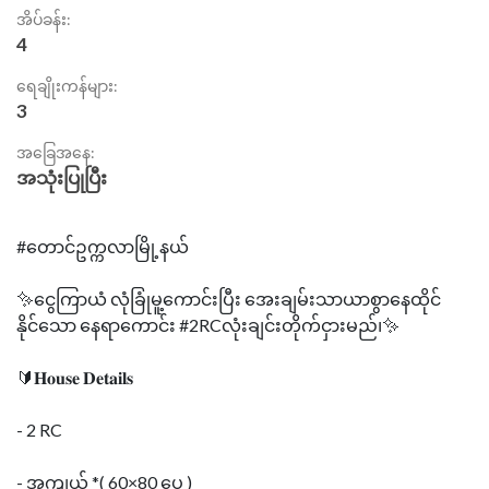
အိပ်ခန်း:
4
ရေချိုးကန်များ:
3
အခြေအနေ:
အသုံးပြုပြီး
#တောင်ဥက္ကလာမြို့နယ်
✨ငွေကြာယံ လုံခြုံမူ့ကောင်းပြီး အေးချမ်းသာယာစွာနေထိုင်
နိုင်‌သော နေရာကောင်း #2RCလုံးချင်းတိုက်ငှားမည်၊✨
🔰𝐇𝐨𝐮𝐬𝐞 𝐃𝐞𝐭𝐚𝐢𝐥𝐬
- 2 RC
- အကျယ် *( 60×80 ပေ )