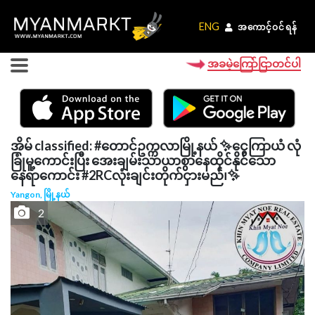
ENG
ENG
အကောင့်ဝင်ရန်
အကောင့်ဝင်ရန်
အခမဲ့ကြော်ငြာတင်ပါ
အိမ် classified: #တောင်ဥက္ကလာမြို့နယ် ✨ငွေကြာယံ လုံ
ခြုံမူ့ကောင်းပြီး အေးချမ်းသာယာစွာနေထိုင်နိုင်‌သော
နေရာကောင်း #2RCလုံးချင်းတိုက်ငှားမည်၊✨
Yangon, မြို့နယ်
2