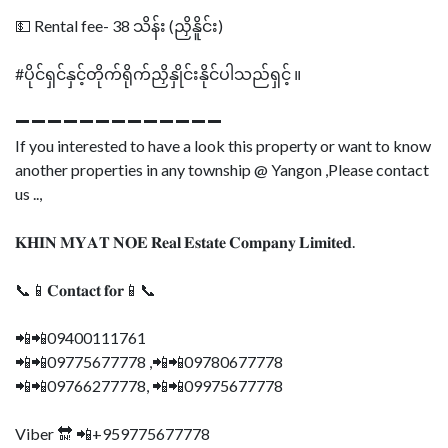
💵 Rental fee- 38 သိန်း (ညှိနိူင်း)
#ပိုင်ရှင်နှင့်တိုက်ရိုက်ညှိနှိုင်းနိုင်ပါသည်ရှင့် ။
➖➖➖➖➖➖➖➖➖➖➖➖➖
If you interested to have a look this property or want to know
another properties in any township @ Yangon ,Please contact
us ..,
𝐊𝐇𝐈𝐍 𝐌𝐘𝐀𝐓 𝐍𝐎𝐄 𝐑𝐞𝐚𝐥 𝐄𝐬𝐭𝐚𝐭𝐞 𝐂𝐨𝐦𝐩𝐚𝐧𝐲 𝐋𝐢𝐦𝐢𝐭𝐞𝐝.
📞📱𝐂𝐨𝐧𝐭𝐚𝐜𝐭 𝐟𝐨𝐫📱📞
📲📲09400111761
📲📲09775677778 ,📲📲09780677778
📲📲09766277778, 📲📲09975677778
Viber 🔛 📲+959775677778