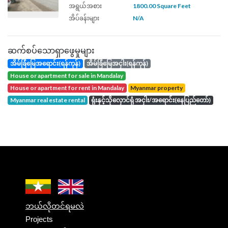
အရွယ်အစား
1800.00 Square Feet
အိပ်ခန်းများ
N/A
ဆက်စပ်သောရှာဖွေမှုများ
အိမ်ခြံမြေအရောင်း(ရန်ကုန်)
အိမ်ခြံမြေအငှါး(ရန်ကုန်)
house or apartment for sale in Mandalay
house or apartment for rent in Mandalay
Myanmar property
Myanmar real estate rental
ရုံးနှင့်သိုလှောင်ရုံ အငှါး/အရောင်း(နေပြည်တော်)
ဘယ်လိုတင်ရမလဲ
Projects