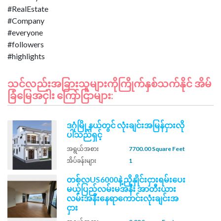
#RealEstate
#Company
#everyone
#followers
သင်လည်းအခြားသူများကိုကြိုက်နှစ်သက်နိုင် အိမ်
ခြံမြေအငှါး ကြော်ငြာများ:
ဒဂုံမြို့နယ်တွင် လုံးချင်းအမြန်ငှားလို
ပါသည်ရှင့်
အရွယ်အစား
7700.00 Square Feet
အိပ်ခန်းများ
1
တစ်လUS6000နဲ့ညှိနှိုင်းငှားရမ်းပေး
မယ့်ပြည်လမ်းမအနီး အာတီးယား
လမ်းအနီးနေရာကောင်းလုံးချင်းအ
ငှား