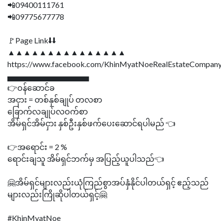
📲09400111761
📲09775677778
🚩Page Link⬇⬇
▲▲▲▲▲▲▲▲▲▲▲▲▲▲▲
https://www.facebook.com/KhinMyatNoeRealEstateCompany
▄▄▄▄▄▄▄▄▄▄▄▄▄▄▄
👉ဝန်ဆောင်ခ
အငှား = တစ်နှစ်ချုပ် တလစာ
ခြောက်လချုပ်လဝက်စာ
အိမ်ရှင်အိမ်ငှား နှစ်ဦးနှစ်ဖက်ပေးဆောင်ရပါမည် 👈
👉အရောင်း = 2 %
ရောင်းချသူ အိမ်ရှင်ဘက်မှ အပြည့်ယူပါသည်👈
🤗အိမ်ရှင်များလည်းယုံကြည်စွာအပ်နှံနိုင်ပါတယ်ရှင့် ဧည့်သည်
များလည်းကြိုဆိုပါတယ်ရှင့်🤗
#KhinMyatNoe