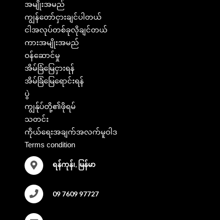
အမျိုးအမည်
ကျွန်တော်ငှားချင်ပါတယ်
ငါအလုပ်တစ်ခုလိုချင်တယ်
ကားအမျိုးအမည်
ဝန်ဆောင်မှု
အိမ်ခြံမြေငှားရန်
အိမ်ခြံမြေရောင်းရန်
ပွဲ
ကျွန်ုပ်တို့၏ဖိုရမ်
သတင်း
ကိုယ်ရေးအချက်အလက်မူဝါဒ
Terms condition
ရန်ကုန်၊, မြန်မာ
09 7609 97727