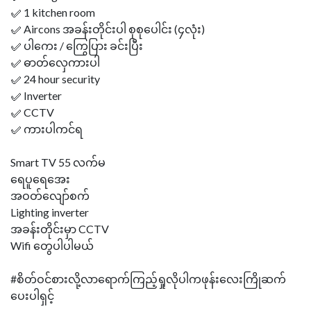
✅ 1 kitchen room
✅ Aircons အခန်းတိုင်းပါ စုစုပေါင်း (၄လုံး)
✅ ပါကေး / ကြွေပြား ခင်းပြီး
✅ ဓာတ်လှေကားပါ
✅ 24 hour security
✅ Inverter
✅ CCTV
✅ ကားပါကင်ရ
Smart TV 55 လက်မ
ရေပူရေအေး
အဝတ်လျော်စက်
Lighting inverter
အခန်းတိုင်းမှာ CCTV
Wifi တွေပါပါမယ်
#စိတ်ဝင်စားလို့လာရောက်ကြည့်ရှုလိုပါကဖုန်းလေးကြိုဆက်
ပေးပါရှင့်