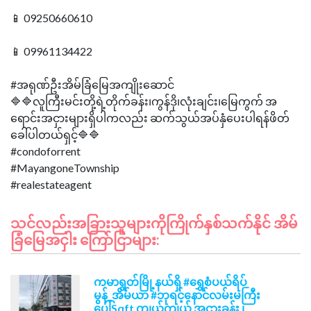
📱 09250660610
📱 09961134422
#အရုဏ်ဦးအိမ်ခြံမြေအကျိုးဆောင်
🔷🔷လူကြီးမင်းတို့ရဲ့တိုက်ခန်း၊ကွန်ဒို၊လုံးချင်း၊မြေကွက် အ
ရောင်းအငှားများရှိပါကလည်း ဆက်သွယ်အပ်နှံပေးပါရန်ဖိတ်
ခေါ်ပါတယ်ရှင့်🔷🔷
#condoforrent
#MayangoneTownship
သင်လည်းအခြားသူများကိုကြိုက်နှစ်သက်နိုင် အိမ်
ခြံမြေအငှါး ကြော်ငြာများ:
ကမာရွတ်မြို့နယ်ရှိ #ရွှေစံပယ်ရိပ်
မွန်_အိမ်ယာ #ဘုရင့်နောင်လမ်းမကြီး
ပေါ်Sqft ကျယ်ကျယ် အငှားခန်း ၊