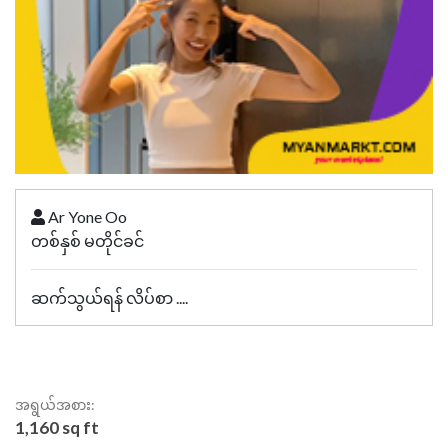
Ar Yone Oo
တစ်နှစ် မတိုင်ခင်
ဆက်သွယ်ရန် လိပ်စာ ....
အရွယ်အစား:
1,160 sq ft