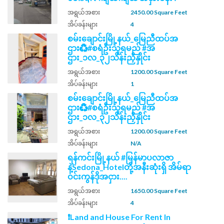
အရွယ်အစား
2450.00 Square Feet
အိပ်ခန်းများ
4
စမ်းချောင်းမြို့နယ်_မြေညီထပ်အ
ဌား♻️#စရံဦးသူရမည် #အ
ဌား_၁လ_၃၂သိန်းညှိနှိုင်း
အရွယ်အစား
1200.00 Square Feet
အိပ်ခန်းများ
1
စမ်းချောင်းမြို့နယ်_မြေညီထပ်အ
ဌား♻️#စရံဦးသူရမည် #အ
ဌား_၁လ_၃၂သိန်းညှိနှိုင်း
အရွယ်အစား
1200.00 Square Feet
အိပ်ခန်းများ
N/A
ရန်ကင်းမြို့နယ် #မြန်မာပလာဇာ
နဲ့Sedona_Hotelတို့အနီးဆုံးရှိ အိမ်ရာ
ဝင်းကွန်ဒိုအငှား....
အရွယ်အစား
1650.00 Square Feet
အိပ်ခန်းများ
4
❗Land and House For Rent In