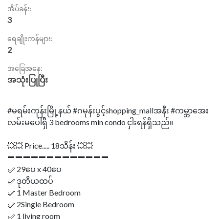
အိပ်ခန်း:
3
ရေချိုးကန်များ:
2
အခြေအနေ:
အသုံးပြုပြီး
#မရမ်းကုန်းမြို့နယ် #ဂမုန်းပွင့်shopping_mallအနီး #ကမ္ဘာအေး
လမ်းမပေါ်ရှိ 3 bedrooms min condo ငှါးရန်ရှိသည်။
💥💥 Price..... 18သိန်း 💥💥
➖➖➖➖➖➖➖➖➖➖➖➖➖
✅ 29ပေ x 40ပေ
✅ ဒုတိယထပ်
✅ 1 Master Bedroom
✅ 2Single Bedroom
✅ 1 living room