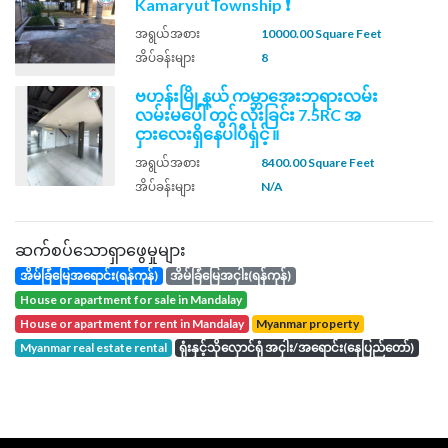
KamaryutTownship ❗
အရွယ်အစား
10000.00 Square Feet
အိပ်ခန်းများ
8
ဗဟန်းမြို့နယ် ကမ္ဘာ​အေးဘုရားလမ်း
လမ်းမပေါ် တွင် လုံးခြင်း 7.5RC အ
ငှားလေးရှိနေပါပီရှင့် ။
အရွယ်အစား
8400.00 Square Feet
အိပ်ခန်းများ
N/A
ဆက်စပ်သောရှာဖွေမှုများ
အိမ်ခြံမြေအရောင်း(ရန်ကုန်)
အိမ်ခြံမြေအငှါး(ရန်ကုန်)
house or apartment for sale in Mandalay
house or apartment for rent in Mandalay
Myanmar property
Myanmar real estate rental
ရုံးနှင့်သိုလှောင်ရုံ အငှါး/အရောင်း(နေပြည်တော်)