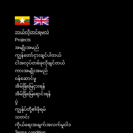
ဘယ်လိုတင်ရမလဲ
Projects
အမျိုးအမည်
ကျွန်တော်ငှားချင်ပါတယ်
ငါအလုပ်တစ်ခုလိုချင်တယ်
ကားအမျိုးအမည်
ဝန်ဆောင်မှု
အိမ်ခြံမြေငှားရန်
အိမ်ခြံမြေရောင်းရန်
ပွဲ
ကျွန်ုပ်တို့၏ဖိုရမ်
သတင်း
ကိုယ်ရေးအချက်အလက်မူဝါဒ
Terms condition