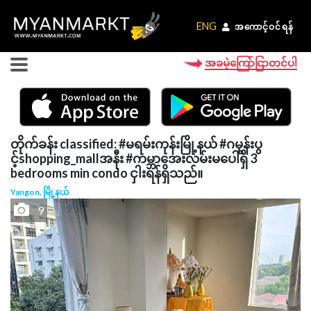
ENG
ENG
အကောင့်ဝင်ရန်
အကောင့်ဝင်ရန်
အခမဲ့ကြော်ငြာတင်ပါ
တိုက်ခန်း classified: #မရမ်းကုန်းမြို့နယ် #ဂမုန်းပွ
င့်shopping_mallအနီး #ကမ္ဘာအေးလမ်းမပေါ်ရှိ 3
bedrooms min condo ငှါးရန်ရှိသည်။
Yangon, မြို့နယ်
9