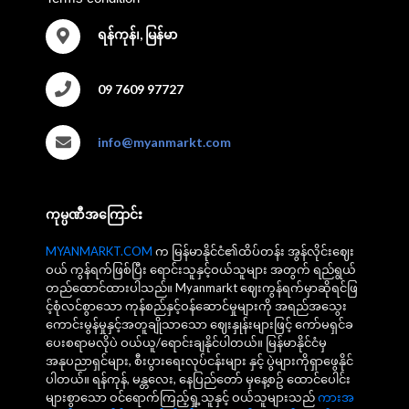
ရန်ကုန်၊, မြန်မာ
09 7609 97727
info@myanmarkt.com
ကုမ္ပဏီအကြောင်း
MYANMARKT.COM
က မြန်မာနိုင်ငံ၏ထိပ်တန်း အွန်လိုင်းဈေး
ဝယ် ကွန်ရက်ဖြစ်ပြီး ရောင်းသူနှင့်ဝယ်သူများ အတွက် ရည်ရွယ်
တည်ထောင်ထားပါသည်။ Myanmarkt ဈေးကွန်ရက်မှာဆိုရင်ဖြ
င့်စုံလင်စွာသော ကုန်စည်နှင့်ဝန်ဆောင်မှုများကို အရည်အသွေး
ကောင်းမွန်မှုနှင့်အတူချိုသာသော ဈေးနှုန်းများဖြင့် ကော်မရှင်ခ
ပေးစရာမလိုပဲ ဝယ်ယူ/ရောင်းချနိုင်ပါတယ်။ မြန်မာနိုင်ငံမှ
အနုပညာရှင်များ, စီးပွားရေးလုပ်ငန်းများ နှင့် ပွဲများကိုရှာဖွေနိုင်
ပါတယ်။ ရန်ကုန်, မန္တလေး, နေပြည်တော် မှနေ့စဥ် ထောင်ပေါင်း
များစွာသော ဝင်ရောက်ကြည့်ရှု့သူနှင့် ဝယ်သူများသည်
ကားအ