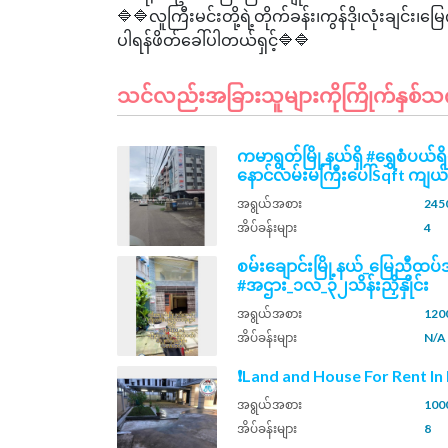
🔷🔷လူကြီးမင်းတို့ရဲ့တိုက်ခန်း၊ကွန်ဒို၊လုံးချ
သင်လည်းအခြားသူများကိုကြိုက်နှစ်သက်နိ
ကမာရွတ်မြို့နယ်ရှိ #ရွှေစံပယ်ရိ
နောင်လမ်းမကြီးပေါ်Sqft ကျယ်
အရွယ်အစား
2450
အိပ်ခန်းများ
4
စမ်းချောင်းမြို့နယ်_မြေညီထ
#အဌား_၁လ_၃၂သိန်းညှိနှိုင်း
အရွယ်အစား
1200
အိပ်ခန်းများ
N/A
❗Land and House For Rent I
အရွယ်အစား
100
အိပ်ခန်းများ
8