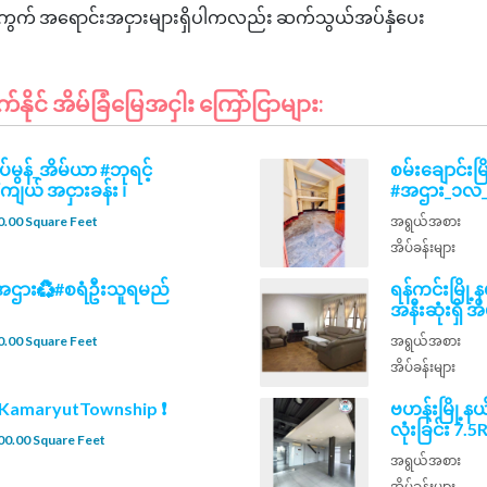
င်း၊မြေကွက် အရောင်းအငှားများရှိပါကလည်း ဆက်သွယ်အပ်နှံပေး
ုင် အိမ်ခြံမြေအငှါး ကြော်ငြာများ:
ပ်မွန်_အိမ်ယာ #ဘုရင့်
စမ်းချောင်း
ကျယ် အငှားခန်း ၊
#အဌား_၁လ_၃၂သ
.00 Square Feet
အရွယ်အစား
အိပ်ခန်းများ
ပ်အဌား♻️#စရံဦးသူရမည်
ရန်ကင်းမြို့
အနီးဆုံးရှိ အိ
.00 Square Feet
အရွယ်အစား
အိပ်ခန်းများ
n KamaryutTownship ❗
ဗဟန်းမြို့နယ
လုံးခြင်း 7.5
00.00 Square Feet
အရွယ်အစား
အိပ်ခန်းများ