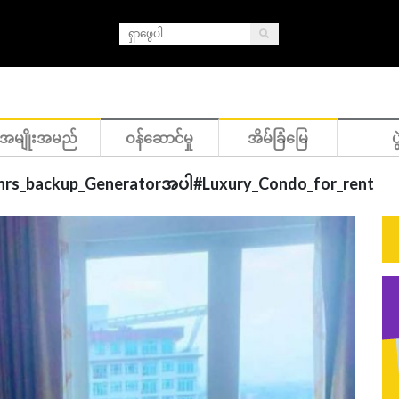
အမျိုးအမည်
ဝန်ဆောင်မှု
အိမ်ခြံမြေ
ပွ
့_24_hrs_backup_Generatorအပါ#Luxury_Condo_for_rent