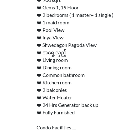
❤️ Gems 1, 19 Floor
❤️ 2 bedrooms ( 1 master+ 1 single )
❤️ 1 maid room
❤️ Pool View
❤️ Inya View
❤️ Shwedagon Pagoda View
❤️ အရှေ့လှည့်
❤️ Living room
❤️ Dinning room
❤️ Common bathroom
❤️ Kitchen room
❤️ 2 balconies
❤️ Water Heater
❤️ 24 Hrs Generator back up
❤️ Fully Furnished
Condo Facilities ....