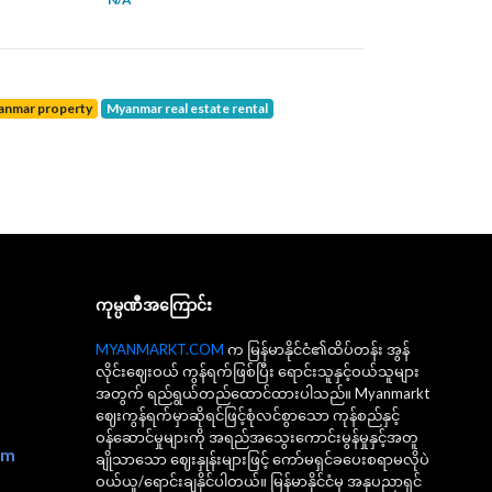
yanmar property
Myanmar real estate rental
ကုမ္ပဏီအကြောင်း
MYANMARKT.COM
က မြန်မာနိုင်ငံ၏ထိပ်တန်း အွန်
လိုင်းဈေးဝယ် ကွန်ရက်ဖြစ်ပြီး ရောင်းသူနှင့်ဝယ်သူများ
အတွက် ရည်ရွယ်တည်ထောင်ထားပါသည်။ Myanmarkt
ဈေးကွန်ရက်မှာဆိုရင်ဖြင့်စုံလင်စွာသော ကုန်စည်နှင့်
ဝန်ဆောင်မှုများကို အရည်အသွေးကောင်းမွန်မှုနှင့်အတူ
om
ချိုသာသော ဈေးနှုန်းများဖြင့် ကော်မရှင်ခပေးစရာမလိုပဲ
ဝယ်ယူ/ရောင်းချနိုင်ပါတယ်။ မြန်မာနိုင်ငံမှ အနုပညာရှင်