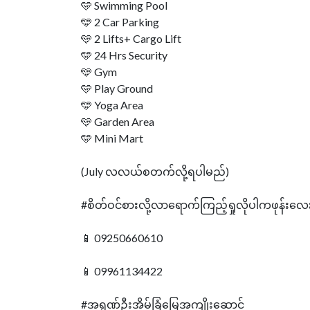
🩵 Swimming Pool
🩵 2 Car Parking
🩵 2 Lifts+ Cargo Lift
🩵 24 Hrs Security
🩵 Gym
🩵 Play Ground
🩵 Yoga Area
🩵 Garden Area
🩵 Mini Mart
(July လလယ်စတက်လို့ရပါမည်)
#စိတ်ဝင်စားလို့လာရောက်ကြည့်ရှုလိုပါကဖုန်းလေ
📱 09250660610
📱 09961134422
#အရုဏ်ဦးအိမ်ခြံမြေအကျိုးဆောင်