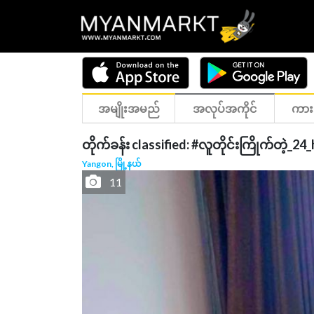
အမျိုးအမည်
အလုပ်အကိုင်
ကား
တိုက်ခန်း classified: #လူတိုင်းကြိုက်တဲ
Yangon, မြို့နယ်
11