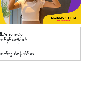
Ar Yone Oo
တစ်နှစ် မတိုင်ခင်
ဆက်သွယ်ရန် လိပ်စာ ....