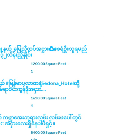
မြို့နယ်_မြေညီထပ်အဌား♻️#စရံဦးသူရမည်
ိန်းညှိနှိုင်း
1200.00 Square Feet
1
နယ် #မြန်မာပလာဇာနဲ့Sedona_Hotelတို့
မ်ရာဝင်းကွန်ဒိုအငှား....
1650.00 Square Feet
4
် ကမ္ဘာ​အေးဘုရားလမ်း လမ်းမပေါ် တွင်
RC အငှားလေးရှိနေပါပီရှင့် ။
8400.00 Square Feet
N/A