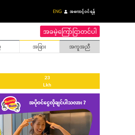
ENG
အကောင့်ဝင်ရန်
အခမဲ့ကြော်ငြာတင်ပါ
ဲ
အခြား
အကူအညီ
23
Lkh