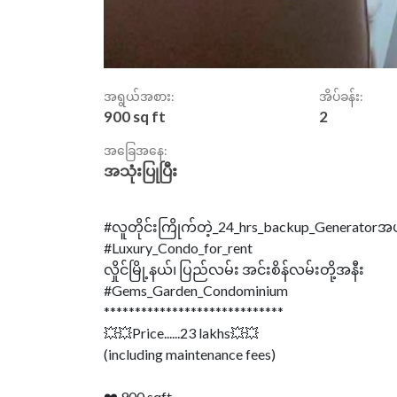
အရွယ်အစား:
အိပ်ခန်း:
900 sq ft
2
အခြေအနေ:
အသုံးပြုပြီး
#လူတိုင်းကြိုက်တဲ့_24_hrs_backup_Generatorအ
#Luxury_Condo_for_rent
လှိုင်မြို့နယ်၊ ပြည်လမ်း အင်းစိန်လမ်းတို့အနီး
#Gems_Garden_Condominium
*****************************
💥💥Price......23 lakhs💥💥
(including maintenance fees)
❤️ 900 sqft