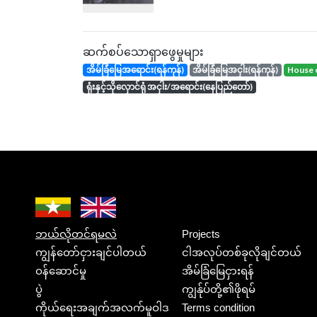
ဆက်စပ်သောရှာဖွေမှုများ
အိမ်ခြံမြေအရောင်း(ရန်ကုန်)
အိမ်ခြံမြေအငှါး(ရန်ကုန်)
house 
ရုံးနှင့်သိုလှောင်ရုံ အငှါး/အရောင်း(နေပြည်တော်)
ဘယ်လိုတင်ရမလဲ
Projects
ကျွန်တော်ငှားချင်ပါတယ်
ငါအလုပ်တစ်ခုလိုချင်တယ်
ဝန်ဆောင်မှု
အိမ်ခြံမြေငှားရန်
ပွဲ
ကျွန်ုပ်တို့၏ဖိုရမ်
ကိုယ်ရေးအချက်အလက်မူဝါဒ
Terms condition