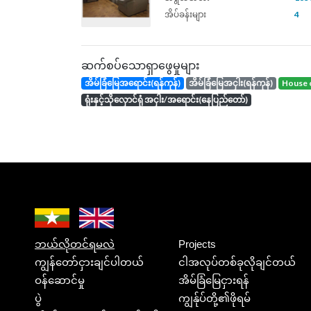
အိပ်ခန်းများ
4
ဆက်စပ်သောရှာဖွေမှုများ
အိမ်ခြံမြေအရောင်း(ရန်ကုန်)
အိမ်ခြံမြေအငှါး(ရန်ကုန်)
house 
ရုံးနှင့်သိုလှောင်ရုံ အငှါး/အရောင်း(နေပြည်တော်)
ဘယ်လိုတင်ရမလဲ
Projects
ကျွန်တော်ငှားချင်ပါတယ်
ငါအလုပ်တစ်ခုလိုချင်တယ်
ဝန်ဆောင်မှု
အိမ်ခြံမြေငှားရန်
ပွဲ
ကျွန်ုပ်တို့၏ဖိုရမ်