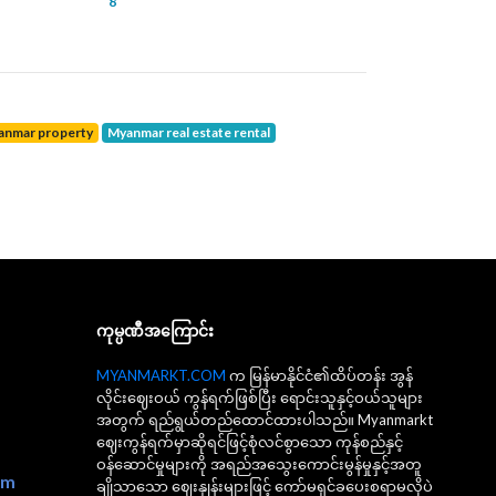
8
yanmar property
Myanmar real estate rental
ကုမ္ပဏီအကြောင်း
MYANMARKT.COM
က မြန်မာနိုင်ငံ၏ထိပ်တန်း အွန်
လိုင်းဈေးဝယ် ကွန်ရက်ဖြစ်ပြီး ရောင်းသူနှင့်ဝယ်သူများ
အတွက် ရည်ရွယ်တည်ထောင်ထားပါသည်။ Myanmarkt
ဈေးကွန်ရက်မှာဆိုရင်ဖြင့်စုံလင်စွာသော ကုန်စည်နှင့်
ဝန်ဆောင်မှုများကို အရည်အသွေးကောင်းမွန်မှုနှင့်အတူ
om
ချိုသာသော ဈေးနှုန်းများဖြင့် ကော်မရှင်ခပေးစရာမလိုပဲ