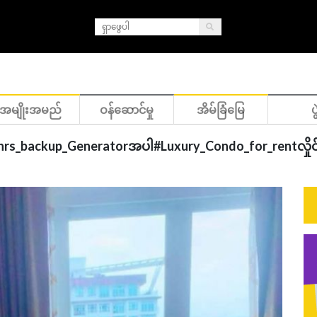
အမျိုးအမည်
ဝန်ဆောင်မှု
အိမ်ခြံမြေ
ပွ
24_hrs_backup_Generatorအပါ#Luxury_Condo_for_rentလှိုင်မြ