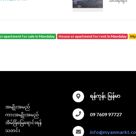
အိပ်ခန်းများ
or apartment for sale in Mandalay
house or apartment for rent in Mandalay
M
ရန်ကုန်၊, မြန်မာ
အမျိုးအမည်
09 7609 97727
ကားအမျိုးအမည်
အိမ်ခြံမြေရောင်းရန်
သတင်း
info@myanmarkt.c