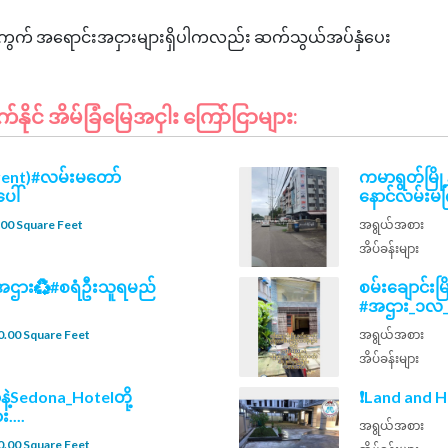
င်း၊မြေကွက် အရောင်းအငှားများရှိပါကလည်း ဆက်သွယ်အပ်နှံပေး
ုင် အိမ်ခြံမြေအငှါး ကြော်ငြာများ:
rent)#လမ်းမတော်
ကမာရွတ်မြို့န
ေါ်
နောင်လမ်းမက
00 Square Feet
အရွယ်အစား
အိပ်ခန်းများ
ပ်အဌား♻️#စရံဦးသူရမည်
စမ်းချောင်း
#အဌား_၁လ_၃၂သ
.00 Square Feet
အရွယ်အစား
အိပ်ခန်းများ
နဲ့Sedona_Hotelတို့
❗Land and H
း....
အရွယ်အစား
.00 Square Feet