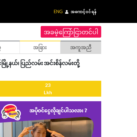
ENG
အကောင့်ဝင်ရန်
အခမဲ့ကြော်ငြာတင်ပါ
ဲ
အခြား
အကူအညီ
ို့နယ်၊ ပြည်လမ်း အင်းစိန်လမ်းတို့
23
Lkh