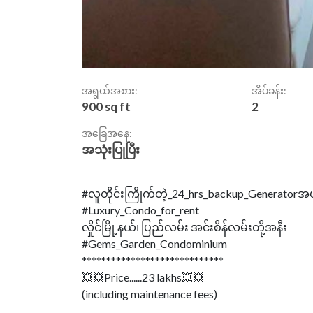
အရွယ်အစား:
အိပ်ခန်း:
900 sq ft
2
အခြေအနေ:
အသုံးပြုပြီး
#လူတိုင်းကြိုက်တဲ့_24_hrs_backup_Generatorအ
#Luxury_Condo_for_rent
လှိုင်မြို့နယ်၊ ပြည်လမ်း အင်းစိန်လမ်းတို့အနီး
#Gems_Garden_Condominium
*****************************
💥💥Price......23 lakhs💥💥
(including maintenance fees)