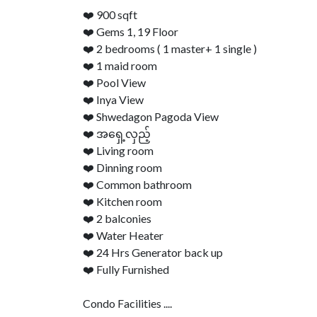
❤️ 900 sqft
❤️ Gems 1, 19 Floor
❤️ 2 bedrooms ( 1 master+ 1 single )
❤️ 1 maid room
❤️ Pool View
❤️ Inya View
❤️ Shwedagon Pagoda View
❤️ အရှေ့လှည့်
❤️ Living room
❤️ Dinning room
❤️ Common bathroom
❤️ Kitchen room
❤️ 2 balconies
❤️ Water Heater
❤️ 24 Hrs Generator back up
❤️ Fully Furnished
Condo Facilities ....