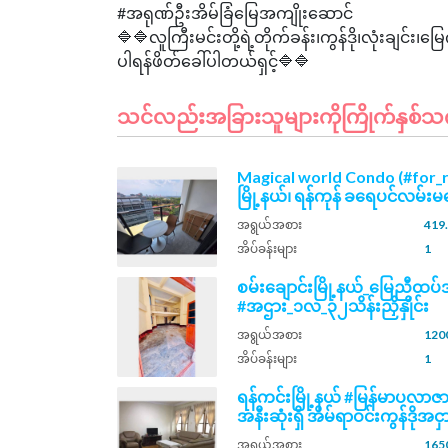
#အရုဏ်ဦးအိမ်ခြံမြေအကျိုးဆောင်
🔷🔷လူကြီးမင်းတို့ရဲ့တိုက်ခန်း၊ကွန်ဒို၊လုံးချ
သင်လည်းအခြားသူများကိုကြိုက်နှစ်သက်နိ
Magical world Condo (#for_
မြို့နယ်၊ ရန်ကုန် ခရေပင်လမ်းမပ
အရွယ်အစား
419.
အိပ်ခန်းများ
1
စမ်းချောင်းမြို့နယ်_မြေညီထ
#အဌား_၁လ_၃၂သိန်းညှိနှိုင်း
အရွယ်အစား
1200
အိပ်ခန်းများ
1
ရန်ကင်းမြို့နယ် #မြန်မာပလာဇာ
အနီးဆုံးရှိ အိမ်ရာဝင်းကွန်ဒိုအငှာ
အရွယ်အစား
1650