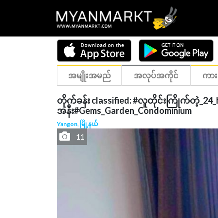
အမျိုးအမည်
အလုပ်အကိုင်
ကား
တိုက်ခန်း classified: #လူတိုင်းကြိုက်တဲ့_
အနီး#Gems_Garden_Condominium
Yangon, မြို့နယ်
11