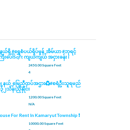
ယ်ရှိ #ရွှေစံပယ်ရိပ်မွန်_အိမ်ယာ #ဘုရင့်
ြီးပေါ်Sqft ကျယ်ကျယ် အငှားခန်း ၊
2450.00 Square Feet
4
မြို့နယ်_မြေညီထပ်အဌား♻️#စရံဦးသူရမည်
ိန်းညှိနှိုင်း
1200.00 Square Feet
N/A
ouse For Rent In KamaryutTownship ❗
10000.00 Square Feet