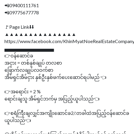
📲09400111761
📲09775677778
🚩Page Link⬇⬇
▲▲▲▲▲▲▲▲▲▲▲▲▲▲▲
https://www.facebook.com/KhinMyatNoeRealEstateCompany
▄▄▄▄▄▄▄▄▄▄▄▄▄▄▄
👉ဝန်ဆောင်ခ
အငှား = တစ်နှစ်ချုပ် တလစာ
ခြောက်လချုပ်လဝက်စာ
အိမ်ရှင်အိမ်ငှား နှစ်ဦးနှစ်ဖက်ပေးဆောင်ရပါမည် 👈
👉အရောင်း = 2 %
ရောင်းချသူ အိမ်ရှင်ဘက်မှ အပြည့်ယူပါသည်👈
👉စရံကြီးချလျှင်အကျိုးဆောင်ခ2/:တခါထဲအပြည့်ဝန်ဆောင်ခ
ယူပါသည်👈