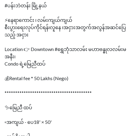
#ပန်းဘဲတန်း မြို့နယ်
⚡နေရာကောင်း ၊ လမ်းကျယ်ကျယ်
စီးပွားရေးလုပ်ကိုင်ရန်၊လူနေ ၊အငှားအတွက်အလွန်အဆင်‌ပြေ
သည့် အငှား
Location 👉 Downtown #ရွှေဘုံသာလမ်း မဟာဗန္ဓုလလမ်းမ
အနီး၊
Condo ရဲ့မြေညီထပ်
💰Rental fee * 50 Lakhs (Nego)
*****************************************
✨မြေညီ ထပ်
▫️အကျယ် - ပေ18' × 50'