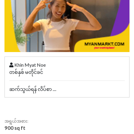
Khin Myat Noe
တစ်နှစ် မတိုင်ခင်
ဆက်သွယ်ရန် လိပ်စာ ....
အရွယ်အစား:
900 sq ft