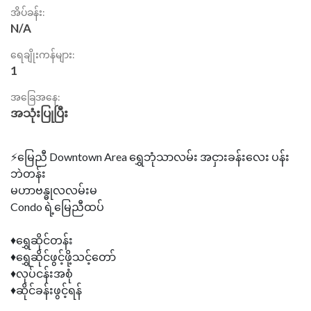
အိပ်ခန်း:
N/A
ရေချိုးကန်များ:
1
အခြေအနေ:
အသုံးပြုပြီး
⚡မြေညီ Downtown Area ရွှေဘုံသာလမ်း အငှားခန်းလေး ပန်း
ဘဲတန်း
မဟာဗန္ဓုလလမ်းမ
Condo ရဲ့မြေညီထပ်
♦ရွှေဆိုင်တန်း
♦ရွှေဆိုင်ဖွင့်ဖို့သင့်တော်
♦လုပ်ငန်းအစုံ
♦ဆိုင်ခန်းဖွင့်ရန်