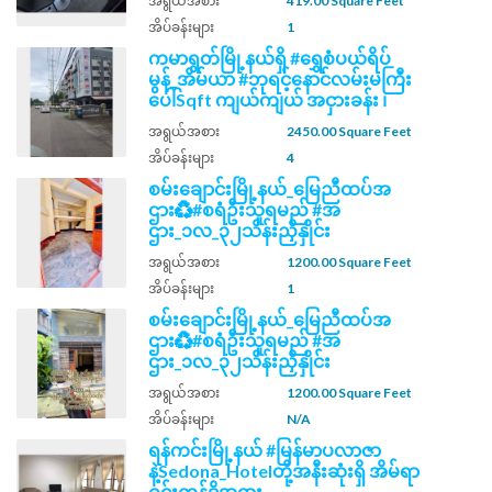
အရွယ်အစား
419.00 Square Feet
အိပ်ခန်းများ
1
ကမာရွတ်မြို့နယ်ရှိ #ရွှေစံပယ်ရိပ်
မွန်_အိမ်ယာ #ဘုရင့်နောင်လမ်းမကြီး
ပေါ်Sqft ကျယ်ကျယ် အငှားခန်း ၊
အရွယ်အစား
2450.00 Square Feet
အိပ်ခန်းများ
4
စမ်းချောင်းမြို့နယ်_မြေညီထပ်အ
ဌား♻️#စရံဦးသူရမည် #အ
ဌား_၁လ_၃၂သိန်းညှိနှိုင်း
အရွယ်အစား
1200.00 Square Feet
အိပ်ခန်းများ
1
စမ်းချောင်းမြို့နယ်_မြေညီထပ်အ
ဌား♻️#စရံဦးသူရမည် #အ
ဌား_၁လ_၃၂သိန်းညှိနှိုင်း
အရွယ်အစား
1200.00 Square Feet
အိပ်ခန်းများ
N/A
ရန်ကင်းမြို့နယ် #မြန်မာပလာဇာ
နဲ့Sedona_Hotelတို့အနီးဆုံးရှိ အိမ်ရာ
ဝင်းကွန်ဒိုအငှား....