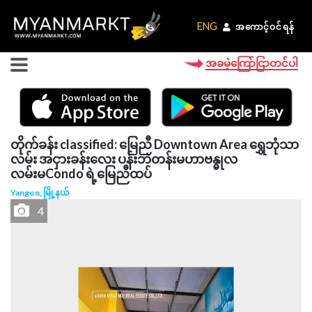
ENG
ENG
အကောင့်ဝင်ရန်
အကောင့်ဝင်ရန်
အခမဲ့ကြော်ငြာတင်ပါ
တိုက်ခန်း classified: မြေညီ Downtown Area ရွှေဘုံသာ
လမ်း အငှားခန်းလေး ပန်းဘဲတန်းမဟာဗန္ဓုလ
လမ်းမCondo ရဲ့မြေညီထပ်
Yangon, မြို့နယ်
4