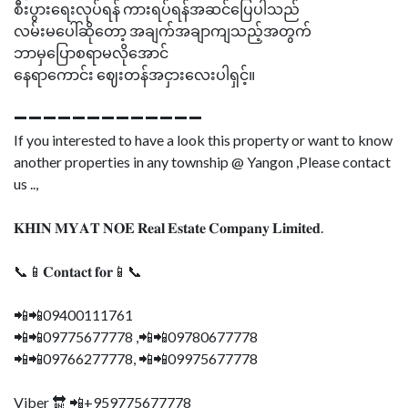
စီးပွားရေးလုပ်ရန် ကားရပ်ရန်အဆင်ပြေပါသည်
လမ်းမပေါ်ဆိုတော့ အချက်အချာကျသည့်အတွက်
ဘာမှပြောစရာမလိုအောင်
နေရာကောင်း ဈေးတန်အငှားလေးပါရှင့်။
➖➖➖➖➖➖➖➖➖➖➖➖➖
If you interested to have a look this property or want to know
another properties in any township @ Yangon ,Please contact
us ..,
𝐊𝐇𝐈𝐍 𝐌𝐘𝐀𝐓 𝐍𝐎𝐄 𝐑𝐞𝐚𝐥 𝐄𝐬𝐭𝐚𝐭𝐞 𝐂𝐨𝐦𝐩𝐚𝐧𝐲 𝐋𝐢𝐦𝐢𝐭𝐞𝐝.
📞📱𝐂𝐨𝐧𝐭𝐚𝐜𝐭 𝐟𝐨𝐫📱📞
📲📲09400111761
📲📲09775677778 ,📲📲09780677778
📲📲09766277778, 📲📲09975677778
Viber 🔛 📲+959775677778