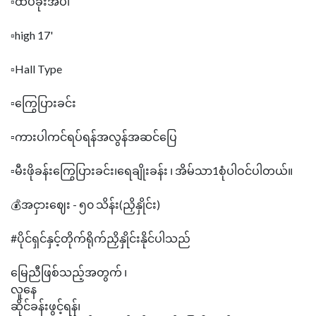
▫️ထပ်ခိုးအပါ
▫️high 17'
▫️Hall Type
▫️ကြွေပြားခင်း
▫️ကားပါကင်ရပ်ရန်အလွန်အဆင်ပြေ
▫️မီးဖိုခန်းကြွေပြားခင်း၊ရေချိုးခန်း ၊ အိမ်သာ1စုံပါဝင်ပါတယ်။
💰အငှားဈေး - ၅၀ သိန်း(ညှိနှိုင်း)
#ပိုင်ရှင်နှင့်တိုက်ရိုက်ညှိနှိုင်းနိုင်ပါသည်
မြေညီဖြစ်သည့်အတွက် ၊
လူနေ
ဆိုင်ခန်းဖွင့်ရန်၊