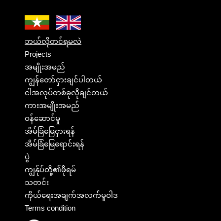
ဘယ်လိုတင်ရမလဲ
Projects
အမျိုးအမည်
ကျွန်တော်ငှားချင်ပါတယ်
ငါအလုပ်တစ်ခုလိုချင်တယ်
ကားအမျိုးအမည်
ဝန်ဆောင်မှု
အိမ်ခြံမြေငှားရန်
အိမ်ခြံမြေရောင်းရန်
ပွဲ
ကျွန်ုပ်တို့၏ဖိုရမ်
သတင်း
ကိုယ်ရေးအချက်အလက်မူဝါဒ
Terms condition