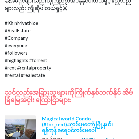
🤗အိမ်ရှင်များလည်းယုံကြည်စွာအပ်နှံနိုင်ပါတယ်ရှင့် ဧည့်သည်
များလည်းကြိုဆိုပါတယ်ရှင့်🤗
#KhinMyatNoe
#RealEstate
#Company
#everyone
#followers
#highlights #forrent
#rent #rentalproperty
သင်လည်းအခြားသူများကိုကြိုက်နှစ်သက်နိုင် အိမ်
ခြံမြေအငှါး ကြော်ငြာများ:
Magical world Condo
(#for_rent)#လမ်းမတော် မြို့နယ်၊
ရန်ကုန် ခရေပင်လမ်းမပေါ်