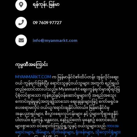
ရန်ကုန်၊, မြန်မာ
09 7609 97727
info@myanmarkt.com
ကုမ္ပဏီအကြောင်း
MYANMARKT.COM
က မြန်မာနိုင်ငံ၏ထိပ်တန်း အွန်လိုင်းဈေး
ဝယ် ကွန်ရက်ဖြစ်ပြီး ရောင်းသူနှင့်ဝယ်သူများ အတွက် ရည်ရွယ်
တည်ထောင်ထားပါသည်။ Myanmarkt ဈေးကွန်ရက်မှာဆိုရင်ဖြ
င့်စုံလင်စွာသော ကုန်စည်နှင့်ဝန်ဆောင်မှုများကို အရည်အသွေး
ကောင်းမွန်မှုနှင့်အတူချိုသာသော ဈေးနှုန်းများဖြင့် ကော်မရှင်ခ
ပေးစရာမလိုပဲ ဝယ်ယူ/ရောင်းချနိုင်ပါတယ်။ မြန်မာနိုင်ငံမှ
အနုပညာရှင်များ, စီးပွားရေးလုပ်ငန်းများ နှင့် ပွဲများကိုရှာဖွေနိုင်
ပါတယ်။ ရန်ကုန်, မန္တလေး, နေပြည်တော် မှနေ့စဥ် ထောင်ပေါင်း
များစွာသော ဝင်ရောက်ကြည့်ရှု့သူနှင့် ဝယ်သူများသည်
ကားအ
ရောင်းများ
,
အိမ်များ
,
တိုက်ခန်းများ
,
ရုံးခန်းများ
,
သိုလှောင်ရုံများ