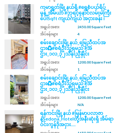
ကမာရွတ်မြို့နယ်ရှိ #ရွှေစံပယ်ရိပ်
မွန်_အိမ်ယာ #ဘုရင့်နောင်လမ်းမကြီး
ပေါ်Sqft ကျယ်ကျယ် အငှားခန်း ၊
အရွယ်အစား
2450.00 Square Feet
အိပ်ခန်းများ
4
စမ်းချောင်းမြို့နယ်_မြေညီထပ်အ
ဌား♻️#စရံဦးသူရမည် #အ
ဌား_၁လ_၃၂သိန်းညှိနှိုင်း
အရွယ်အစား
1200.00 Square Feet
အိပ်ခန်းများ
1
စမ်းချောင်းမြို့နယ်_မြေညီထပ်အ
ဌား♻️#စရံဦးသူရမည် #အ
ဌား_၁လ_၃၂သိန်းညှိနှိုင်း
အရွယ်အစား
1200.00 Square Feet
အိပ်ခန်းများ
N/A
ရန်ကင်းမြို့နယ် #မြန်မာပလာဇာ
နဲ့Sedona_Hotelတို့အနီးဆုံးရှိ အိမ်ရာ
ဝင်းကွန်ဒိုအငှား....
အရွယ်အစား
1650.00 Square Feet