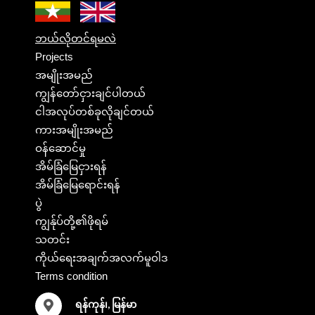
ဘယ်လိုတင်ရမလဲ
Projects
အမျိုးအမည်
ကျွန်တော်ငှားချင်ပါတယ်
ငါအလုပ်တစ်ခုလိုချင်တယ်
ကားအမျိုးအမည်
ဝန်ဆောင်မှု
အိမ်ခြံမြေငှားရန်
အိမ်ခြံမြေရောင်းရန်
ပွဲ
ကျွန်ုပ်တို့၏ဖိုရမ်
သတင်း
ကိုယ်ရေးအချက်အလက်မူဝါဒ
Terms condition
ရန်ကုန်၊, မြန်မာ