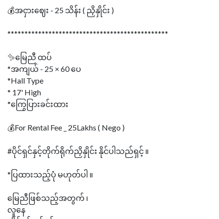
💰အငှားဈေး - 25 သိန်း ( ညှိနှိုင်း )
***********************************************
✨မြေညီ ထပ်
*အကျယ် - 25 × 60 ပေ
*Hall Type
* 17' High
*ကြွေပြားခင်းထား
💰For Rental Fee _ 25Lakhs ( Nego )
#ပိုင်ရှင်နှင့်တိုက်ရိုက်ညှိနှိုင်း နိုင်ပါသည်ရှင့် ။
*ပြထားသည့်ပုံ မဟုတ်ပါ ။
မြေညီဖြစ်သည့်အတွက် ၊
လူနေ