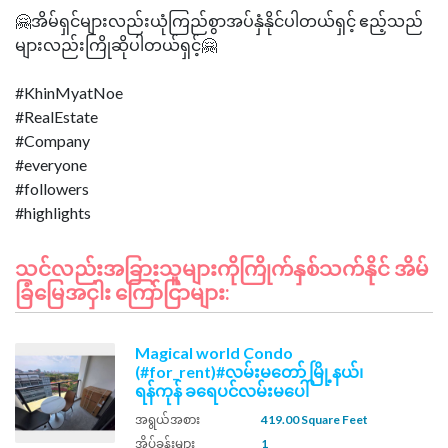
🤗အိမ်ရှင်များလည်းယုံကြည်စွာအပ်နှံနိုင်ပါတယ်ရှင့် ဧည့်သည်
များလည်းကြိုဆိုပါတယ်ရှင့်🤗
#KhinMyatNoe
#RealEstate
#Company
#everyone
#followers
သင်လည်းအခြားသူများကိုကြိုက်နှစ်သက်နိုင် အိမ်
ခြံမြေအငှါး ကြော်ငြာများ:
Magical world Condo
(#for_rent)#လမ်းမတော် မြို့နယ်၊
ရန်ကုန် ခရေပင်လမ်းမပေါ်
အရွယ်အစား
419.00 Square Feet
အိပ်ခန်းများ
1