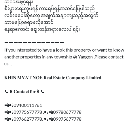
ဆိုင်ခန်းဖွင့်ရန်၊
စီးပွားရေးလုပ်ရန် ကားရပ်ရန်အဆင်ပြေပါသည်
လမ်းမပေါ်ဆိုတော့ အချက်အချာကျသည့်အတွက်
ဘာမှပြောစရာမလိုအောင်
နေရာကောင်း ဈေးတန်အငှားလေးပါရှင့်။
➖➖➖➖➖➖➖➖➖➖➖➖➖
If you interested to have a look this property or want to know
another properties in any township @ Yangon ,Please contact
us ..,
𝐊𝐇𝐈𝐍 𝐌𝐘𝐀𝐓 𝐍𝐎𝐄 𝐑𝐞𝐚𝐥 𝐄𝐬𝐭𝐚𝐭𝐞 𝐂𝐨𝐦𝐩𝐚𝐧𝐲 𝐋𝐢𝐦𝐢𝐭𝐞𝐝.
📞📱𝐂𝐨𝐧𝐭𝐚𝐜𝐭 𝐟𝐨𝐫📱📞
📲📲09400111761
📲📲09775677778 ,📲📲09780677778
📲📲09766277778, 📲📲09975677778