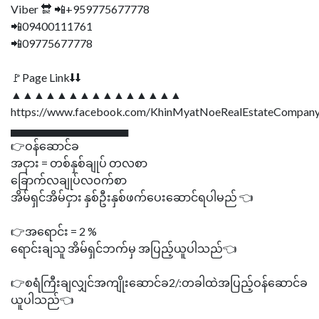
Viber 🔛 📲+959775677778
📲09400111761
📲09775677778
🚩Page Link⬇⬇
▲▲▲▲▲▲▲▲▲▲▲▲▲▲▲
https://www.facebook.com/KhinMyatNoeRealEstateCompany
▄▄▄▄▄▄▄▄▄▄▄▄▄▄▄
👉ဝန်ဆောင်ခ
အငှား = တစ်နှစ်ချုပ် တလစာ
ခြောက်လချုပ်လဝက်စာ
အိမ်ရှင်အိမ်ငှား နှစ်ဦးနှစ်ဖက်ပေးဆောင်ရပါမည် 👈
👉အရောင်း = 2 %
ရောင်းချသူ အိမ်ရှင်ဘက်မှ အပြည့်ယူပါသည်👈
👉စရံကြီးချလျှင်အကျိုးဆောင်ခ2/:တခါထဲအပြည့်ဝန်ဆောင်ခ
ယူပါသည်👈