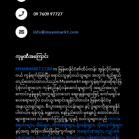
09 7609 97727
info@myanmarkt.com
ကုမ္ပဏီအကြောင်း
MYANMARKT.COM
က မြန်မာနိုင်ငံ၏ထိပ်တန်း အွန်လိုင်းဈေး
ဝယ် ကွန်ရက်ဖြစ်ပြီး ရောင်းသူနှင့်ဝယ်သူများ အတွက် ရည်ရွယ်
တည်ထောင်ထားပါသည်။ Myanmarkt ဈေးကွန်ရက်မှာဆိုရင်ဖြ
င့်စုံလင်စွာသော ကုန်စည်နှင့်ဝန်ဆောင်မှုများကို အရည်အသွေး
ကောင်းမွန်မှုနှင့်အတူချိုသာသော ဈေးနှုန်းများဖြင့် ကော်မရှင်ခ
ပေးစရာမလိုပဲ ဝယ်ယူ/ရောင်းချနိုင်ပါတယ်။ မြန်မာနိုင်ငံမှ
အနုပညာရှင်များ, စီးပွားရေးလုပ်ငန်းများ နှင့် ပွဲများကိုရှာဖွေနိုင်
ပါတယ်။ ရန်ကုန်, မန္တလေး, နေပြည်တော် မှနေ့စဥ် ထောင်ပေါင်း
များစွာသော ဝင်ရောက်ကြည့်ရှု့သူနှင့် ဝယ်သူများသည်
ကားအ
ရောင်းများ
,
အိမ်များ
,
တိုက်ခန်းများ
,
ရုံးခန်းများ
,
သိုလှောင်ရုံများ
နှင့်အတူ အခြားအိမ်ခြံမြေကွက်များ
အရောင်း
/
အငှား
,
လျှပ်စစ်
ပစ္စည်းများ
,
တယ်လီဖုန်းများ
,
အလုပ်များ
,
ဝန်ဆောင်မှုလုပ်ငန်း