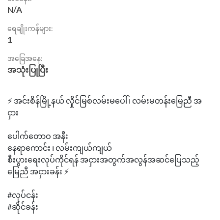
N/A
ရေချိုးကန်များ:
1
အခြေအနေ:
အသုံးပြုပြီး
⚡ အင်းစိန်မြို့နယ် လှိုင်မြစ်လမ်းမပေါ် ၊ လမ်းမတန်း‌မြေညီ အ
ငှား
ပေါက်တောဝ အနီး
နေရာကောင်း ၊ လမ်းကျယ်ကျယ်
စီးပွားရေးလုပ်ကိုင်ရန် အငှားအတွက်အလွန်အဆင်‌ပြေသည့်
မြေညီ အငှားခန်း ⚡
#လုပ်ငန်း
#ဆိုင်ခန်း