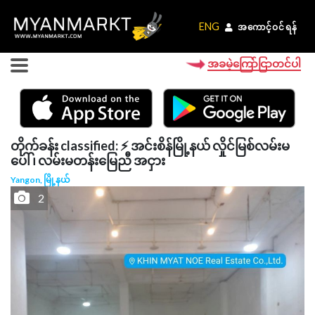
ENG
ENG
အကောင့်ဝင်ရန်
အကောင့်ဝင်ရန်
အခမဲ့ကြော်ငြာတင်ပါ
တိုက်ခန်း classified: ⚡ အင်းစိန်မြို့နယ် လှိုင်မြစ်လမ်းမ
ပေါ် ၊ လမ်းမတန်း‌မြေညီ အငှား
Yangon, မြို့နယ်
2