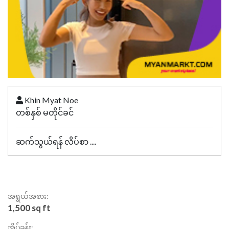
Khin Myat Noe
တစ်နှစ် မတိုင်ခင်
ဆက်သွယ်ရန် လိပ်စာ ....
အရွယ်အစား:
1,500 sq ft
အိပ်ခန်း: