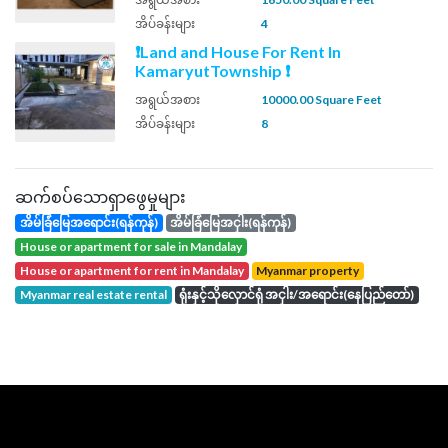
အိပ်ခန်းများ
4
❗Land and House For Rent In
KamaryutTownship ❗
အရွယ်အစား
10000.00 Square Feet
အိပ်ခန်းများ
8
ဆက်စပ်သောရှာဖွေမှုများ
အိမ်ခြံမြေအရောင်း(ရန်ကုန်)
အိမ်ခြံမြေအငှါး(ရန်ကုန်)
house or apartment for sale in Mandalay
house or apartment for rent in Mandalay
Myanmar property
Myanmar real estate rental
ရုံးနှင့်သိုလှောင်ရုံ အငှါး/အရောင်း(နေပြည်တော်)