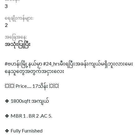
3
ရေချိုးကန်များ:
2
အခြေအနေ:
အသုံးပြုပြီး
#ဗဟန်းမြို့နယ်မှာ #24_hrsမီးရပြီးအခန်းကျယ်မရှိဘူးလားမေး
နေသူတွေအတွက်အငှားလေး
💥💥 Price..... 17သိန်း 💥💥
🍀 1800sqft အကျယ်
🍀 MBR 1 . BR 2 .AC 5.
🍀 Fully Furnished