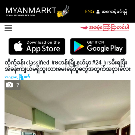
ENG
ENG
အကောင့်ဝင်ရန်
အကောင့်ဝင်ရန်
အခမဲ့ကြော်ငြာတင်ပါ
တိုက်ခန်း classified: #ဗဟန်းမြို့နယ်မှာ #24_hrsမီးရပြီး
အခန်းကျယ်မရှိဘူးလားမေးနေသူတွေအတွက်အငှားလေး
Yangon, မြို့နယ်
7