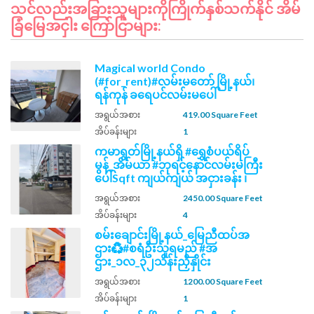
သင်လည်းအခြားသူများကိုကြိုက်နှစ်သက်နိုင် အိမ်
ခြံမြေအငှါး ကြော်ငြာများ:
Magical world Condo
(#for_rent)#လမ်းမတော် မြို့နယ်၊
ရန်ကုန် ခရေပင်လမ်းမပေါ်
အရွယ်အစား
419.00 Square Feet
အိပ်ခန်းများ
1
ကမာရွတ်မြို့နယ်ရှိ #ရွှေစံပယ်ရိပ်
မွန်_အိမ်ယာ #ဘုရင့်နောင်လမ်းမကြီး
ပေါ်Sqft ကျယ်ကျယ် အငှားခန်း ၊
အရွယ်အစား
2450.00 Square Feet
အိပ်ခန်းများ
4
စမ်းချောင်းမြို့နယ်_မြေညီထပ်အ
ဌား♻️#စရံဦးသူရမည် #အ
ဌား_၁လ_၃၂သိန်းညှိနှိုင်း
အရွယ်အစား
1200.00 Square Feet
အိပ်ခန်းများ
1