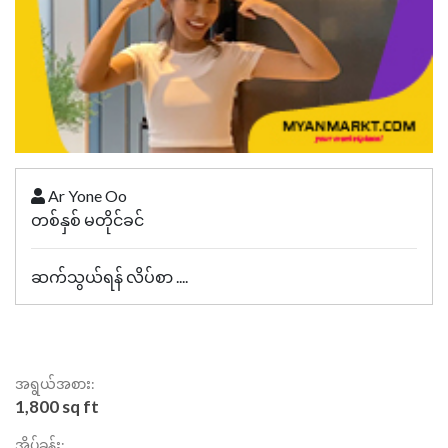
Ar Yone Oo
တစ်နှစ် မတိုင်ခင်
ဆက်သွယ်ရန် လိပ်စာ ....
အရွယ်အစား:
1,800 sq ft
အိပ်ခန်း: