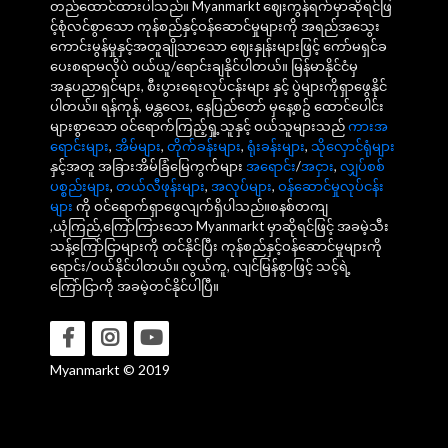
တည်ထောင်ထားပါသည်။ Myanmarkt ဈေးကွန်ရက်မှာဆိုရင်ဖြ
င့်စုံလင်စွာသော ကုန်စည်နှင့်ဝန်ဆောင်မှုများကို အရည်အသွေး
ကောင်းမွန်မှုနှင့်အတူချိုသာသော ဈေးနှုန်းများဖြင့် ကော်မရှင်ခ
ပေးစရာမလိုပဲ ဝယ်ယူ/ရောင်းချနိုင်ပါတယ်။ မြန်မာနိုင်ငံမှ
အနုပညာရှင်များ, စီးပွားရေးလုပ်ငန်းများ နှင့် ပွဲများကိုရှာဖွေနိုင်
ပါတယ်။ ရန်ကုန်, မန္တလေး, နေပြည်တော် မှနေ့စဥ် ထောင်ပေါင်း
များစွာသော ဝင်ရောက်ကြည့်ရှု့သူနှင့် ဝယ်သူများသည်
ကားအ
ရောင်းများ
,
အိမ်များ
,
တိုက်ခန်းများ
,
ရုံးခန်းများ
,
သိုလှောင်ရုံများ
နှင့်အတူ အခြားအိမ်ခြံမြေကွက်များ
အရောင်း
/
အငှား
,
လျှပ်စစ်
ပစ္စည်းများ
,
တယ်လီဖုန်းများ
,
အလုပ်များ
,
ဝန်ဆောင်မှုလုပ်ငန်း
များ
ကို ဝင်ရောက်ရှာဖွေလျက်ရှိပါသည်။စနစ်တကျ
,ယုံကြည်,ကြော်ကြားသော Myanmarkt မှာဆိုရင်ဖြင့် အခမဲ့သီး
သန့်ကြော်ငြာများကို တင်နိုင်ပြီး ကုန်စည်နှင့်ဝန်ဆောင်မှုများကို
ရောင်း/ဝယ်နိုင်ပါတယ်။ လွယ်ကူ, လျင်မြန်စွာဖြင့် သင့်ရဲ့
ကြော်ငြာကို အခမဲ့တင်နိုင်ပါပြီ။
Myanmarkt © 2019