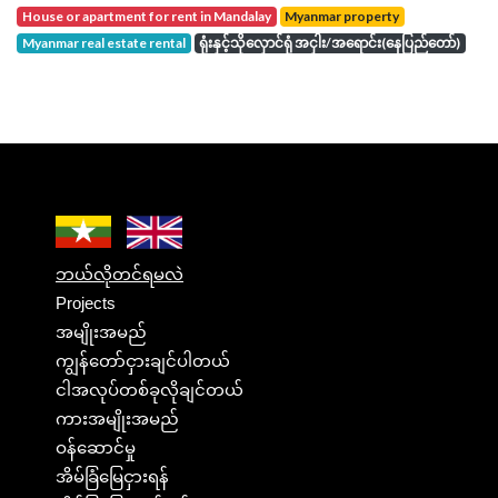
house or apartment for rent in Mandalay
Myanmar property
Myanmar real estate rental
ရုံးနှင့်သိုလှောင်ရုံ အငှါး/အရောင်း(နေပြည်တော်)
ဘယ်လိုတင်ရမလဲ
Projects
အမျိုးအမည်
ကျွန်တော်ငှားချင်ပါတယ်
ငါအလုပ်တစ်ခုလိုချင်တယ်
ကားအမျိုးအမည်
ဝန်ဆောင်မှု
အိမ်ခြံမြေငှားရန်