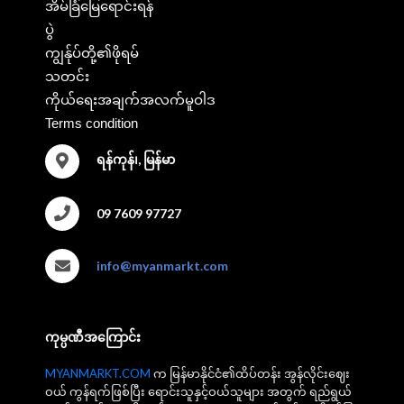
အိမ်ခြံမြေရောင်းရန်
ပွဲ
ကျွန်ုပ်တို့၏ဖိုရမ်
သတင်း
ကိုယ်ရေးအချက်အလက်မူဝါဒ
Terms condition
ရန်ကုန်၊, မြန်မာ
09 7609 97727
info@myanmarkt.com
ကုမ္ပဏီအကြောင်း
MYANMARKT.COM
က မြန်မာနိုင်ငံ၏ထိပ်တန်း အွန်လိုင်းဈေး
ဝယ် ကွန်ရက်ဖြစ်ပြီး ရောင်းသူနှင့်ဝယ်သူများ အတွက် ရည်ရွယ်