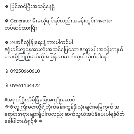
🍀 ပြင်ဆင်ပြီးအသင့်နေရုံ
🍀 Generator မီးမလိုချင်ရင်လည်းအခန်းတွင်း inverter
တပ်ဆင်ထားပြီး
🍀 24နာရီလုံခြုံရေးနဲ့ ကားပါကင်ပါ
#ရုံးခန်းလူနေအားလုံးအဆင်ပြေသော ##ရှားပါးအခန်းကျယ်
လေးမို့ကြည့်မယ်ဆိုအမြန်သာဆက်သွယ်လိုက်ပါနော်
📱 09250660610
📱 09961134422
#အရုဏ်ဦးအိမ်ခြံမြေအကျိုးဆောင်
🔷🔷လူကြီးမင်းတို့ရဲ့တိုက်ခန်း၊ကွန်ဒို၊လုံးချင်း၊မြေကွက် အ
ရောင်းအငှားများရှိပါကလည်း ဆက်သွယ်အပ်နှံပေးပါရန်ဖိတ်