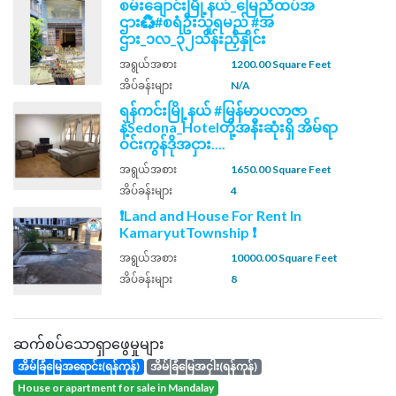
စမ်းချောင်းမြို့နယ်_မြေညီထပ်အ
ဌား♻️#စရံဦးသူရမည် #အ
ဌား_၁လ_၃၂သိန်းညှိနှိုင်း
အရွယ်အစား
1200.00 Square Feet
အိပ်ခန်းများ
N/A
ရန်ကင်းမြို့နယ် #မြန်မာပလာဇာ
နဲ့Sedona_Hotelတို့အနီးဆုံးရှိ အိမ်ရာ
ဝင်းကွန်ဒိုအငှား....
အရွယ်အစား
1650.00 Square Feet
အိပ်ခန်းများ
4
❗Land and House For Rent In
KamaryutTownship ❗
အရွယ်အစား
10000.00 Square Feet
အိပ်ခန်းများ
8
ဆက်စပ်သောရှာဖွေမှုများ
အိမ်ခြံမြေအရောင်း(ရန်ကုန်)
အိမ်ခြံမြေအငှါး(ရန်ကုန်)
house or apartment for sale in Mandalay