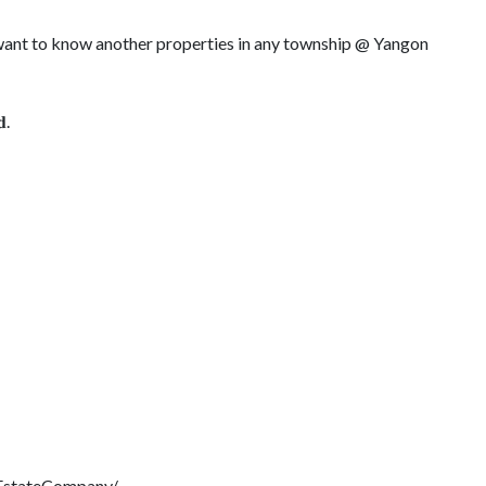
r want to know another properties in any township @ Yangon
𝐝.
EstateCompany/