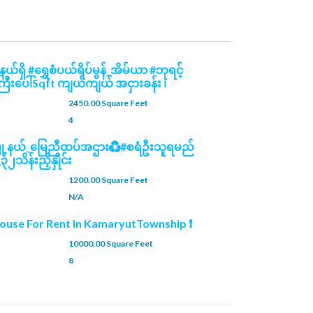
ယ်ရှိ #ရွှေစံပယ်ရိပ်မွန်_အိမ်ယာ #ဘုရင့်
ြီးပေါ်Sqft ကျယ်ကျယ် အငှားခန်း ၊
2450.00 Square Feet
4
မြို့နယ်_မြေညီထပ်အဌား♻️#စရံဦးသူရမည်
ိန်းညှိနှိုင်း
1200.00 Square Feet
N/A
ouse For Rent In KamaryutTownship ❗
10000.00 Square Feet
8