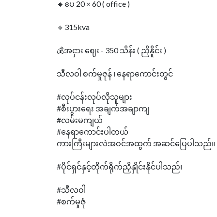
🔸ပေ 20 × 60 ( office )
🔸315kva
💰အငှား ဈေး - 350 သိန်း ( ညှိနိူင်း )
သီလဝါ စက်မှုဇုန် ၊ နေရာကောင်းတွင်
#လုပ်ငန်းလုပ်လိုသူများ
#စီးပွားရေး အချက်အချာကျ
#လမ်းမကျယ်
#နေရာကောင်းပါတယ်
ကားကြီးများလဲအဝင်အထွက် အဆင်ပြေပါသည်။
#ပိုင်ရှင်နှင့်တိုက်ရိုက်ညှိနှိုင်းနိုင်ပါသည်၊
#သီလဝါ
#စက်မှုဇုံ