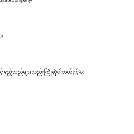
👈
ှင့် ဧည့်သည်များလည်းကြိုဆိုပါတယ်ရှင့်🤗