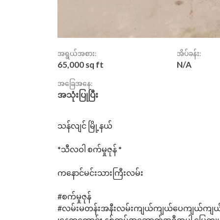
အရွယ်အစား:
အိပ်ခန်း:
65,000 sq ft
N/A
အခြေအနေ:
အသုံးပြုပြီး
သန်လျင် မြို့နယ်
*သီလဝါ စက်မှုဇုန် *
ကနောင်မင်းသားကြီးလမ်း
#စက်မှုဇုန်
#လမ်းမတန်းအနီးလမ်းကျယ်ကျယ်ပေကျယ်ကျယ
၊နေရာကောင်း နှစ်ထပ်အဆောက်အဦအပါ မြေကျ