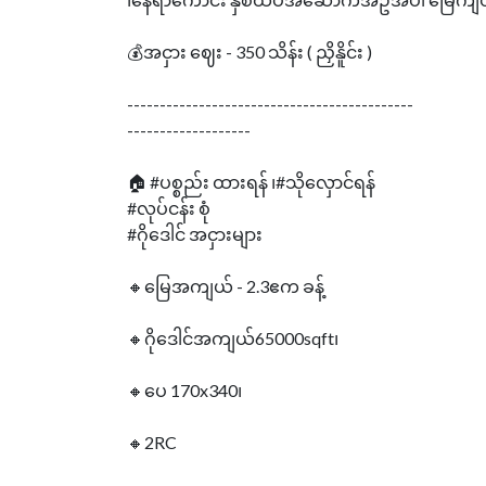
💰အငှား ဈေး - 350 သိန်း ( ညှိနိူင်း )
--------------------------------------------
-------------------
🏠 #ပစ္စည်း ထားရန် ၊#သိုလှောင်ရန်
#လုပ်ငန်း စုံ
#ဂိုဒေါင် အငှားများ
🔸မြေအကျယ် - 2.3ဧက ခန့်
🔸ဂိုဒေါင်အကျယ်65000sqft၊‌
🔸‌ပေ 170x340၊
🔸2RC