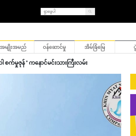
အမျိုးအမည်
ဝန်ဆောင်မှု
အိမ်ခြံမြေ
ပွ
ဝါ စက်မှုဇုန် * ကနောင်မင်းသားကြီးလမ်း