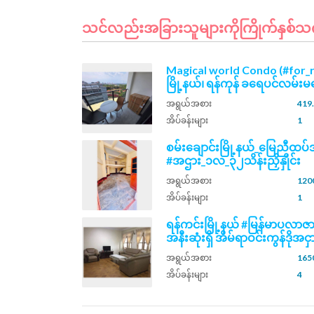
သင်လည်းအခြားသူများကိုကြိုက်နှစ်သက်နိ
Magical world Condo (#for_
မြို့နယ်၊ ရန်ကုန် ခရေပင်လမ်းမပ
အရွယ်အစား
419.
အိပ်ခန်းများ
1
စမ်းချောင်းမြို့နယ်_မြေညီထ
#အဌား_၁လ_၃၂သိန်းညှိနှိုင်း
အရွယ်အစား
1200
အိပ်ခန်းများ
1
ရန်ကင်းမြို့နယ် #မြန်မာပလာဇာ
အနီးဆုံးရှိ အိမ်ရာဝင်းကွန်ဒိုအငှာ
အရွယ်အစား
1650
အိပ်ခန်းများ
4