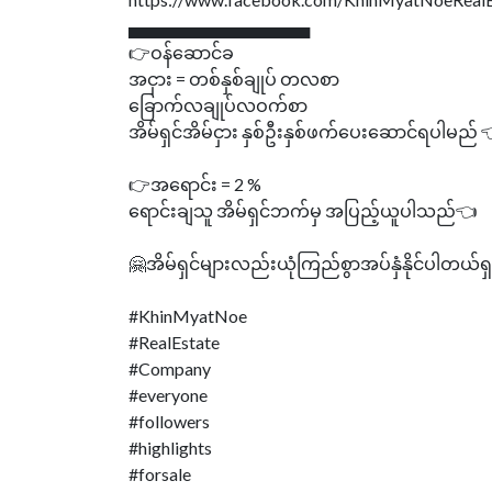
▄▄▄▄▄▄▄▄▄▄▄▄▄▄▄
👉ဝန်ဆောင်ခ
အငှား = တစ်နှစ်ချုပ် တလစာ
ခြောက်လချုပ်လဝက်စာ
အိမ်ရှင်အိမ်ငှား နှစ်ဦးနှစ်ဖက်ပေးဆောင်ရပါမည် 
👉အရောင်း = 2 %
ရောင်းချသူ အိမ်ရှင်ဘက်မှ အပြည့်ယူပါသည်👈
🤗အိမ်ရှင်များလည်းယုံကြည်စွာအပ်နှံနိုင်ပါတယ်ရ
#KhinMyatNoe
#RealEstate
#Company
#everyone
#followers
#highlights