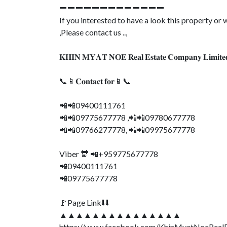
➖➖➖➖➖➖➖➖➖➖➖➖➖
If you interested to have a look this property o
,Please contact us ..,
𝐊𝐇𝐈𝐍 𝐌𝐘𝐀𝐓 𝐍𝐎𝐄 𝐑𝐞𝐚𝐥 𝐄𝐬𝐭𝐚𝐭𝐞 𝐂𝐨𝐦𝐩𝐚𝐧𝐲 𝐋𝐢𝐦𝐢𝐭𝐞
📞📱𝐂𝐨𝐧𝐭𝐚𝐜𝐭 𝐟𝐨𝐫📱📞
📲📲09400111761
📲📲09775677778 ,📲📲09780677778
📲📲09766277778, 📲📲09975677778
Viber 🔛 📲+959775677778
📲09400111761
📲09775677778
🚩Page Link⬇⬇
▲▲▲▲▲▲▲▲▲▲▲▲▲▲▲
https://www.facebook.com/KhinMyatNoeReal