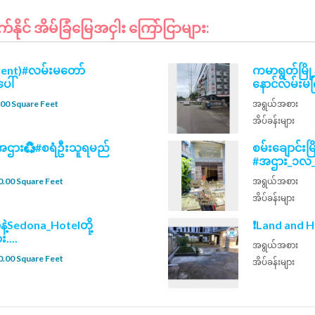
ုင် အိမ်ခြံမြေအငှါး ကြော်ငြာများ:
rent)#လမ်းမတော်
ကမာရွတ်မြို့န
ေါ်
နောင်လမ်းမက
00 Square Feet
အရွယ်အစား
အိပ်ခန်းများ
ပ်အဌား♻️#စရံဦးသူရမည်
စမ်းချောင်း
#အဌား_၁လ_၃၂သ
.00 Square Feet
အရွယ်အစား
အိပ်ခန်းများ
နဲ့Sedona_Hotelတို့
❗Land and H
း....
အရွယ်အစား
.00 Square Feet
အိပ်ခန်းများ