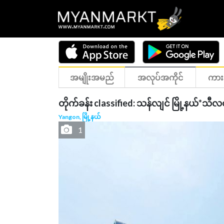
အမျိုးအမည်
အလုပ်အကိုင်
ကား
တိုက်ခန်း classified: သန်လျင် မြို့နယ်*သီလ
Yangon, မြို့နယ်
1