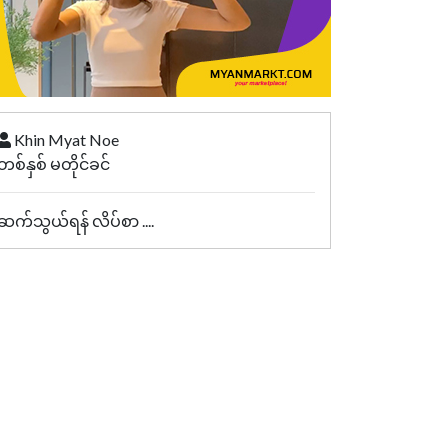
Khin Myat Noe
တစ်နှစ် မတိုင်ခင်
ဆက်သွယ်ရန် လိပ်စာ ....