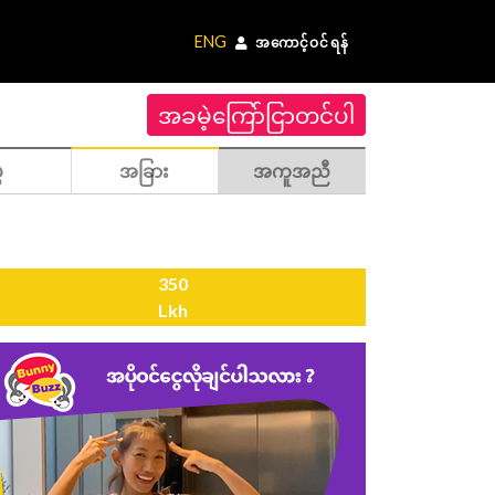
ENG
အကောင့်ဝင်ရန်
အခမဲ့ကြော်ငြာတင်ပါ
ဲ
အခြား
အကူအညီ
350
Lkh