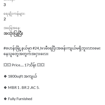
3
ရေချိုးကန်များ:
2
အခြေအနေ:
အသုံးပြုပြီး
#ဗဟန်းမြို့နယ်မှာ #24_hrsမီးရပြီးအခန်းကျယ်မရှိဘူးလားမေး
နေသူတွေအတွက်အငှားလေး
💥💥 Price..... 17သိန်း 💥💥
🍀 1800sqft အကျယ်
🍀 MBR 1 . BR 2 .AC 5.
🍀 Fully Furnished