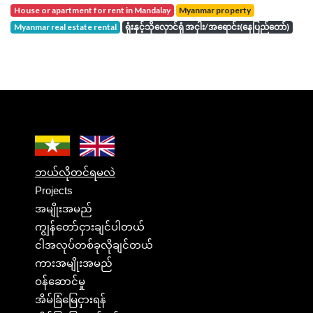
house or apartment for rent in Mandalay
Myanmar property
Myanmar real estate rental
ရုံးနှင့်သိုလှောင်ရုံ အငှါး/အရောင်း(နေပြည်တော်)
ဘယ်လိုတင်ရမလဲ
Projects
အမျိုးအမည်
ကျွန်တော်ငှားချင်ပါတယ်
ငါအလုပ်တစ်ခုလိုချင်တယ်
ကားအမျိုးအမည်
ဝန်ဆောင်မှု
အိမ်ခြံမြေငှားရန်