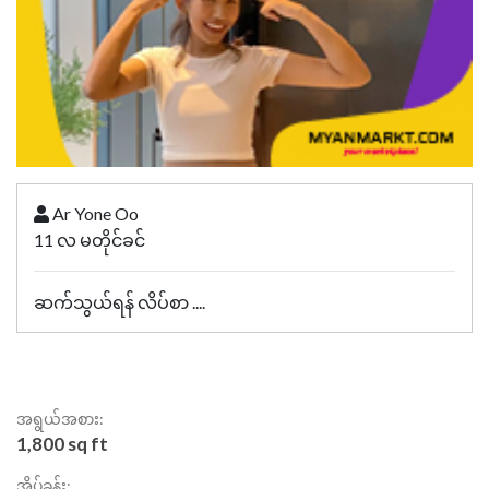
Ar Yone Oo
11 လ မတိုင်ခင်
ဆက်သွယ်ရန် လိပ်စာ ....
အရွယ်အစား:
1,800 sq ft
အိပ်ခန်း: