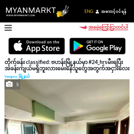
ENG
ENG
အကောင့်ဝင်ရန်
အကောင့်ဝင်ရန်
အခမဲ့ကြော်ငြာတင်ပါ
တိုက်ခန်း classified: ဗဟန်းမြို့နယ်မှာ #24_hrsမီးရပြီး
အခန်းကျယ်မရှိဘူးလားမေးနေသူတွေအတွက်အငှားလေး
Yangon, မြို့နယ်
5