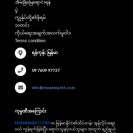
အိမ်ခြံမြေရောင်းရန်
ပွဲ
ကျွန်ုပ်တို့၏ဖိုရမ်
သတင်း
ကိုယ်ရေးအချက်အလက်မူဝါဒ
Terms condition
ရန်ကုန်၊, မြန်မာ
09 7609 97727
info@myanmarkt.com
ကုမ္ပဏီအကြောင်း
MYANMARKT.COM
က မြန်မာနိုင်ငံ၏ထိပ်တန်း အွန်လိုင်းဈေး
ဝယ် ကွန်ရက်ဖြစ်ပြီး ရောင်းသူနှင့်ဝယ်သူများ အတွက် ရည်ရွယ်