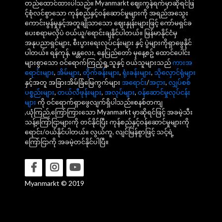
တည်ထောင်ထားပါသည်။ Myanmarkt ဈေးကွန်ရက်မှာဆိုရင်ဖြ
င့်စုံလင်စွာသော ကုန်စည်နှင့်ဝန်ဆောင်မှုများကို အရည်အသွေး
ကောင်းမွန်မှုနှင့်အတူချိုသာသော ဈေးနှုန်းများဖြင့် ကော်မရှင်ခ
ပေးစရာမလိုပဲ ဝယ်ယူ/ရောင်းချနိုင်ပါတယ်။ မြန်မာနိုင်ငံမှ
အနုပညာရှင်များ, စီးပွားရေးလုပ်ငန်းများ နှင့် ပွဲများကိုရှာဖွေနိုင်
ပါတယ်။ ရန်ကုန်, မန္တလေး, နေပြည်တော် မှနေ့စဥ် ထောင်ပေါင်း
များစွာသော ဝင်ရောက်ကြည့်ရှု့သူနှင့် ဝယ်သူများသည်
ကားအ
ရောင်းများ
,
အိမ်များ
,
တိုက်ခန်းများ
,
ရုံးခန်းများ
,
သိုလှောင်ရုံများ
နှင့်အတူ အခြားအိမ်ခြံမြေကွက်များ
အရောင်း
/
အငှား
,
လျှပ်စစ်
ပစ္စည်းများ
,
တယ်လီဖုန်းများ
,
အလုပ်များ
,
ဝန်ဆောင်မှုလုပ်ငန်း
များ
ကို ဝင်ရောက်ရှာဖွေလျက်ရှိပါသည်။စနစ်တကျ
,ယုံကြည်,ကြော်ကြားသော Myanmarkt မှာဆိုရင်ဖြင့် အခမဲ့သီး
သန့်ကြော်ငြာများကို တင်နိုင်ပြီး ကုန်စည်နှင့်ဝန်ဆောင်မှုများကို
ရောင်း/ဝယ်နိုင်ပါတယ်။ လွယ်ကူ, လျင်မြန်စွာဖြင့် သင့်ရဲ့
ကြော်ငြာကို အခမဲ့တင်နိုင်ပါပြီ။
Myanmarkt © 2019