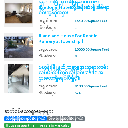
ရန်ကင်းမြို့နယ် #မြန်မာပလာဇာ
နဲ့Sedona_Hotelတို့အနီးဆုံးရှိ အိမ်ရာ
ဝင်းကွန်ဒိုအငှား....
အရွယ်အစား
1650.00 Square Feet
အိပ်ခန်းများ
4
❗Land and House For Rent In
KamaryutTownship ❗
အရွယ်အစား
10000.00 Square Feet
အိပ်ခန်းများ
8
ဗဟန်းမြို့နယ် ကမ္ဘာ​အေးဘုရားလမ်း
လမ်းမပေါ် တွင် လုံးခြင်း 7.5RC အ
ငှားလေးရှိနေပါပီရှင့် ။
အရွယ်အစား
8400.00 Square Feet
အိပ်ခန်းများ
N/A
ဆက်စပ်သောရှာဖွေမှုများ
အိမ်ခြံမြေအရောင်း(ရန်ကုန်)
အိမ်ခြံမြေအငှါး(ရန်ကုန်)
house or apartment for sale in Mandalay