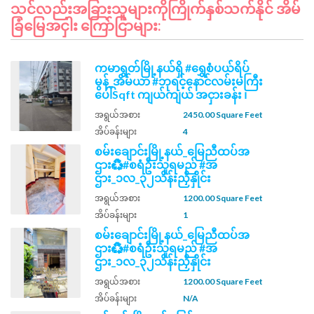
သင်လည်းအခြားသူများကိုကြိုက်နှစ်သက်နိုင် အိမ်
ခြံမြေအငှါး ကြော်ငြာများ:
ကမာရွတ်မြို့နယ်ရှိ #ရွှေစံပယ်ရိပ်
မွန်_အိမ်ယာ #ဘုရင့်နောင်လမ်းမကြီး
ပေါ်Sqft ကျယ်ကျယ် အငှားခန်း ၊
အရွယ်အစား
2450.00 Square Feet
အိပ်ခန်းများ
4
စမ်းချောင်းမြို့နယ်_မြေညီထပ်အ
ဌား♻️#စရံဦးသူရမည် #အ
ဌား_၁လ_၃၂သိန်းညှိနှိုင်း
အရွယ်အစား
1200.00 Square Feet
အိပ်ခန်းများ
1
စမ်းချောင်းမြို့နယ်_မြေညီထပ်အ
ဌား♻️#စရံဦးသူရမည် #အ
ဌား_၁လ_၃၂သိန်းညှိနှိုင်း
အရွယ်အစား
1200.00 Square Feet
အိပ်ခန်းများ
N/A