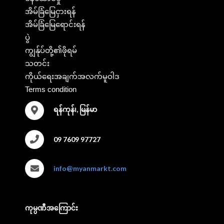
အိမ်ခြံမြေငှားရန်
အိမ်ခြံမြေရောင်းရန်
ပွဲ
ကျွန်ုပ်တို့၏ဖိုရမ်
သတင်း
ကိုယ်ရေးအချက်အလက်မူဝါဒ
Terms condition
ရန်ကုန်၊, မြန်မာ
09 7609 97727
info@myanmarkt.com
ကုမ္ပဏီအကြောင်း