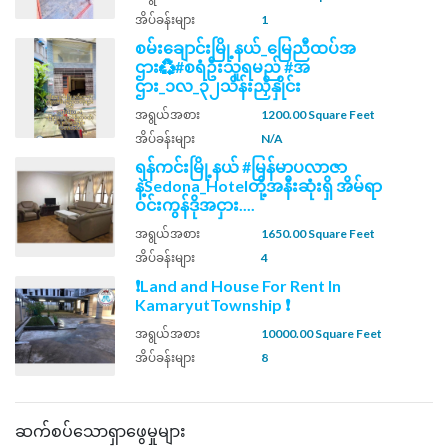
အိပ်ခန်းများ
1
စမ်းချောင်းမြို့နယ်_မြေညီထပ်အ
ဌား♻️#စရံဦးသူရမည် #အ
ဌား_၁လ_၃၂သိန်းညှိနှိုင်း
အရွယ်အစား
1200.00 Square Feet
အိပ်ခန်းများ
N/A
ရန်ကင်းမြို့နယ် #မြန်မာပလာဇာ
နဲ့Sedona_Hotelတို့အနီးဆုံးရှိ အိမ်ရာ
ဝင်းကွန်ဒိုအငှား....
အရွယ်အစား
1650.00 Square Feet
အိပ်ခန်းများ
4
❗Land and House For Rent In
KamaryutTownship ❗
အရွယ်အစား
10000.00 Square Feet
အိပ်ခန်းများ
8
ဆက်စပ်သောရှာဖွေမှုများ