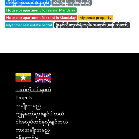
အိမ်ခြံမြေအရောင်း(ရန်ကုန်)
အိမ်ခြံမြေအငှါး(ရန်ကုန်)
house or apartment for sale in Mandalay
house or apartment for rent in Mandalay
Myanmar property
Myanmar real estate rental
ရုံးနှင့်သိုလှောင်ရုံ အငှါး/အရောင်း(နေပြည်တော်)
ဘယ်လိုတင်ရမလဲ
Projects
အမျိုးအမည်
ကျွန်တော်ငှားချင်ပါတယ်
ငါအလုပ်တစ်ခုလိုချင်တယ်
ကားအမျိုးအမည်
ဝန်ဆောင်မှု