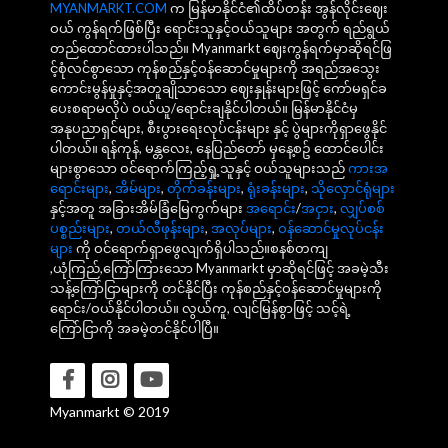
MYANMARKT.COM
က မြန်မာနိုင်ငံ၏ထိပ်တန်း အွန်လိုင်းဈေး
ဝယ် ကွန်ရက်ဖြစ်ပြီး ရောင်းသူနှင့်ဝယ်သူများ အတွက် ရည်ရွယ်
တည်ထောင်ထားပါသည်။ Myanmarkt ဈေးကွန်ရက်မှာဆိုရင်ဖြ
င့်စုံလင်စွာသော ကုန်စည်နှင့်ဝန်ဆောင်မှုများကို အရည်အသွေး
ကောင်းမွန်မှုနှင့်အတူချိုသာသော ဈေးနှုန်းများဖြင့် ကော်မရှင်ခ
ပေးစရာမလိုပဲ ဝယ်ယူ/ရောင်းချနိုင်ပါတယ်။ မြန်မာနိုင်ငံမှ
အနုပညာရှင်များ, စီးပွားရေးလုပ်ငန်းများ နှင့် ပွဲများကိုရှာဖွေနိုင်
ပါတယ်။ ရန်ကုန်, မန္တလေး, နေပြည်တော် မှနေ့စဥ် ထောင်ပေါင်း
များစွာသော ဝင်ရောက်ကြည့်ရှု့သူနှင့် ဝယ်သူများသည်
ကားအ
ရောင်းများ
,
အိမ်များ
,
တိုက်ခန်းများ
,
ရုံးခန်းများ
,
သိုလှောင်ရုံများ
နှင့်အတူ အခြားအိမ်ခြံမြေကွက်များ
အရောင်း
/
အငှား
,
လျှပ်စစ်
ပစ္စည်းများ
,
တယ်လီဖုန်းများ
,
အလုပ်များ
,
ဝန်ဆောင်မှုလုပ်ငန်း
များ
ကို ဝင်ရောက်ရှာဖွေလျက်ရှိပါသည်။စနစ်တကျ
,ယုံကြည်,ကြော်ကြားသော Myanmarkt မှာဆိုရင်ဖြင့် အခမဲ့သီး
သန့်ကြော်ငြာများကို တင်နိုင်ပြီး ကုန်စည်နှင့်ဝန်ဆောင်မှုများကို
ရောင်း/ဝယ်နိုင်ပါတယ်။ လွယ်ကူ, လျင်မြန်စွာဖြင့် သင့်ရဲ့
ကြော်ငြာကို အခမဲ့တင်နိုင်ပါပြီ။
Myanmarkt © 2019