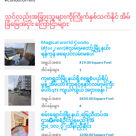
သင်လည်းအခြားသူများကိုကြိုက်နှစ်သက်နိုင် အိမ်
ခြံမြေအငှါး ကြော်ငြာများ:
Magical world Condo
(#for_rent)#လမ်းမတော် မြို့နယ်၊
ရန်ကုန် ခရေပင်လမ်းမပေါ်
အရွယ်အစား
419.00 Square Feet
အိပ်ခန်းများ
1
ကမာရွတ်မြို့နယ်ရှိ #ရွှေစံပယ်ရိပ်
မွန်_အိမ်ယာ #ဘုရင့်နောင်လမ်းမကြီး
ပေါ်Sqft ကျယ်ကျယ် အငှားခန်း ၊
အရွယ်အစား
2450.00 Square Feet
အိပ်ခန်းများ
4
စမ်းချောင်းမြို့နယ်_မြေညီထပ်အ
ဌား♻️#စရံဦးသူရမည် #အ
ဌား_၁လ_၃၂သိန်းညှိနှိုင်း
အရွယ်အစား
1200.00 Square Feet