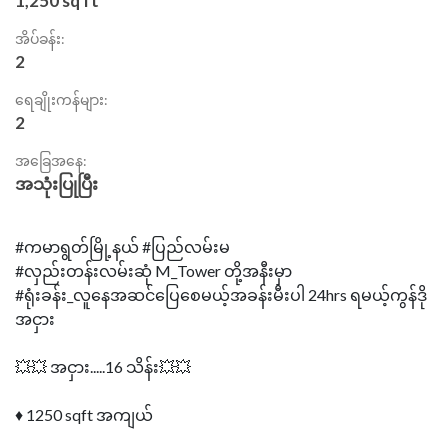
1,250 sq ft
အိပ်ခန်း:
2
ရေချိုးကန်များ:
2
အခြေအနေ:
အသုံးပြုပြီး
#ကမာရွတ်မြို့နယ် #ပြည်လမ်းမ
#လှည်းတန်းလမ်းဆုံ M_Tower တို့အနီးမှာ
#ရုံးခန်း_လူနေအဆင်ပြေစေမယ့်အခန်းမီးပါ 24hrs ရမယ့်ကွန်ဒို
အငှား
💥💥 အငှား.....16 သိန်း💥💥
♦️ 1250 sqft အကျယ်