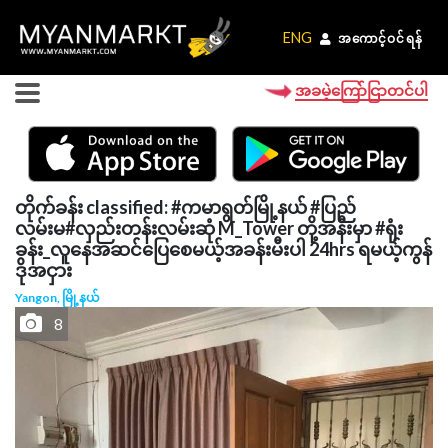
ENG
ENG
အကောင့်ဝင်ရန်
အကောင့်ဝင်ရန်
အခမဲ့ကြော်ငြာတင်ပါ
တိုက်ခန်း classified: #ကမာရွတ်မြို့နယ် #ပြည်
လမ်းမ#လှည်းတန်းလမ်းဆုံ M_Tower တို့အနီးမှာ #ရုံး
ခန်း_လူနေအဆင်ပြေစေမယ့်အခန်းမီးပါ 24hrs ရမယ့်ကွန်
ဒိုအငှား
Yangon, မြို့နယ်
8