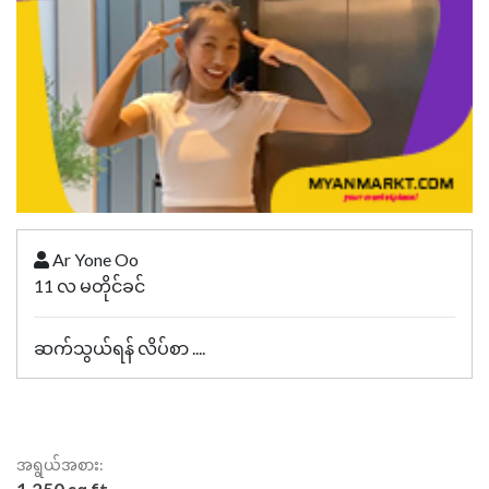
Ar Yone Oo
11 လ မတိုင်ခင်
ဆက်သွယ်ရန် လိပ်စာ ....
အရွယ်အစား: