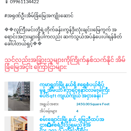
📱 09961134422
#အရုဏ်ဦးအိမ်ခြံမြေအကျိုးဆောင်
🔷🔷လူကြီးမင်းတို့ရဲ့တိုက်ခန်း၊ကွန်ဒို၊လုံးချင်း၊မြေကွက် အ
ရောင်းအငှားများရှိပါကလည်း ဆက်သွယ်အပ်နှံပေးပါရန်ဖိတ်
သင်လည်းအခြားသူများကိုကြိုက်နှစ်သက်နိုင် အိမ်
ခြံမြေအငှါး ကြော်ငြာများ:
ကမာရွတ်မြို့နယ်ရှိ #ရွှေစံပယ်ရိပ်
မွန်_အိမ်ယာ #ဘုရင့်နောင်လမ်းမကြီး
ပေါ်Sqft ကျယ်ကျယ် အငှားခန်း ၊
အရွယ်အစား
2450.00 Square Feet
အိပ်ခန်းများ
4
စမ်းချောင်းမြို့နယ်_မြေညီထပ်အ
ဌား♻️#စရံဦးသူရမည် #အ
ဌား_၁လ_၃၂သိန်းညှိနှိုင်း