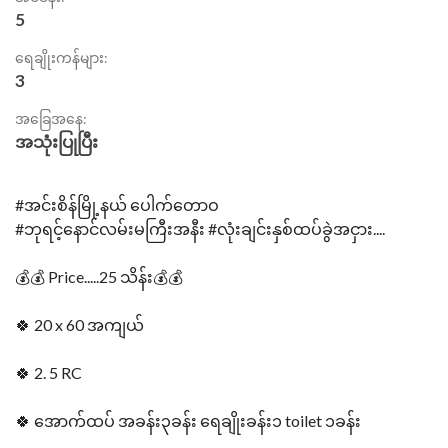
5
ရေချိုးကန်များ:
3
အခြေအနေ:
အသုံးပြုပြီး
#အင်းစိန်မြို့နယ် ပေါက်တောဝ
#ဘုရင့်နောင်လမ်းမကြီးအနီး #လုံးချင်းနှစ်ထပ်ခွဲအငှား....
💰💰 Price.....25 သိန်း💰💰
🍀 20 x 60 အကျယ်
🍀 2. 5 RC
🍀 အောက်ထပ် အခန်း၃ခန်း ရေချိုးခန်း၁ toilet ၁ခန်း