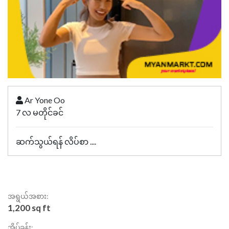
Ar Yone Oo
7 လ မတိုင်ခင်
ဆက်သွယ်ရန် လိပ်စာ ....
အရွယ်အစား:
1,200 sq ft
အိပ်ခန်း: