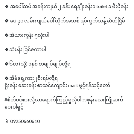
🍀 အပေါ်ထပ် အခန်းကျယ် ၂ ခန်း ရေချိုးခန်း၁ toilet ၁ မီးဖိုခန်း
🍀 ပေ ၄၀ လမ်းကျယ်ပေါ် တိုက်အသစ် ရပ်ကွက်သန့် ဆိတ်ငြိမ်
🍀အဲယားကွန်း ၅လုံးပါ
🍀သံပန်း ခြင်ဇကာပါ
🍀၆လ (သို့) ၁နှစ် စာချုပ်ချုပ်လို့ရ
🍀အိမ်ရှေ့ကား၂စီးရပ်လို့ရ
ရုံးခန်း ဆေးခန်း စာသင်ကျောင်း mart ဖွင့်ရန်သင့်တော်
#စိတ်ဝင်စားလို့လာရောက်ကြည့်ရှုလိုပါကဖုန်းလေးကြိုဆက်
ပေးပါရှင့်
📱 09250660610