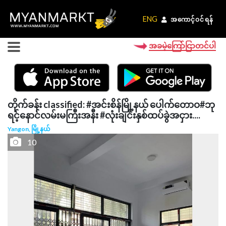
ENG
ENG
အကောင့်ဝင်ရန်
အကောင့်ဝင်ရန်
အခမဲ့ကြော်ငြာတင်ပါ
တိုက်ခန်း classified: #အင်းစိန်မြို့နယ် ပေါက်တောဝ#ဘု
ရင့်နောင်လမ်းမကြီးအနီး #လုံးချင်းနှစ်ထပ်ခွဲအငှား....
Yangon, မြို့နယ်
10