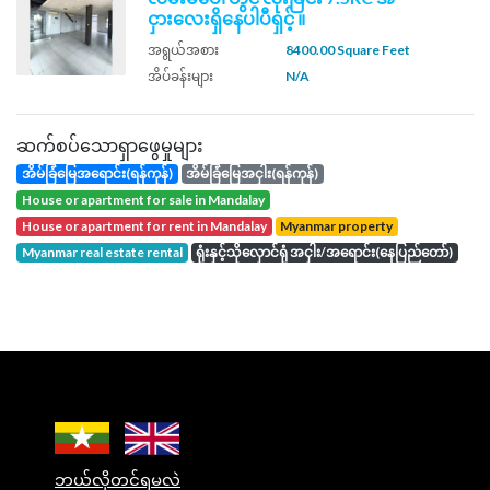
ငှားလေးရှိနေပါပီရှင့် ။
အရွယ်အစား
8400.00 Square Feet
အိပ်ခန်းများ
N/A
ဆက်စပ်သောရှာဖွေမှုများ
အိမ်ခြံမြေအရောင်း(ရန်ကုန်)
အိမ်ခြံမြေအငှါး(ရန်ကုန်)
house or apartment for sale in Mandalay
house or apartment for rent in Mandalay
Myanmar property
Myanmar real estate rental
ရုံးနှင့်သိုလှောင်ရုံ အငှါး/အရောင်း(နေပြည်တော်)
ဘယ်လိုတင်ရမလဲ