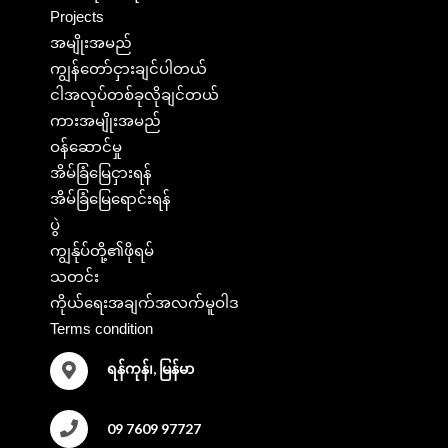
Projects
အမျိုးအမည်
ကျွန်တော်ငှားချင်ပါတယ်
ငါအလုပ်တစ်ခုလိုချင်တယ်
ကားအမျိုးအမည်
ဝန်ဆောင်မှု
အိမ်ခြံမြေငှားရန်
အိမ်ခြံမြေရောင်းရန်
ပွဲ
ကျွန်ုပ်တို့၏ဖိုရမ်
သတင်း
ကိုယ်ရေးအချက်အလက်မူဝါဒ
Terms condition
ရန်ကုန်၊, မြန်မာ
09 7609 97727