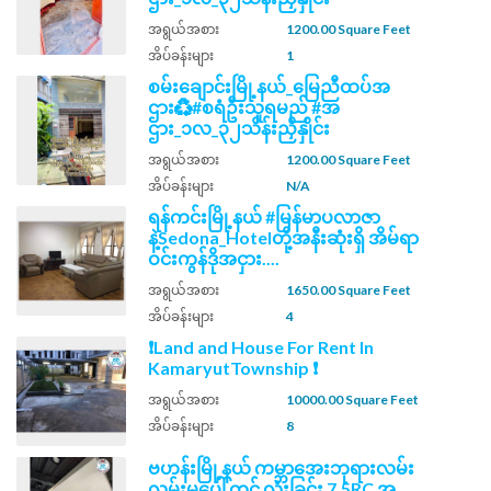
အရွယ်အစား
1200.00 Square Feet
အိပ်ခန်းများ
1
စမ်းချောင်းမြို့နယ်_မြေညီထပ်အ
ဌား♻️#စရံဦးသူရမည် #အ
ဌား_၁လ_၃၂သိန်းညှိနှိုင်း
အရွယ်အစား
1200.00 Square Feet
အိပ်ခန်းများ
N/A
ရန်ကင်းမြို့နယ် #မြန်မာပလာဇာ
နဲ့Sedona_Hotelတို့အနီးဆုံးရှိ အိမ်ရာ
ဝင်းကွန်ဒိုအငှား....
အရွယ်အစား
1650.00 Square Feet
အိပ်ခန်းများ
4
❗Land and House For Rent In
KamaryutTownship ❗
အရွယ်အစား
10000.00 Square Feet
အိပ်ခန်းများ
8
ဗဟန်းမြို့နယ် ကမ္ဘာ​အေးဘုရားလမ်း
လမ်းမပေါ် တွင် လုံးခြင်း 7.5RC အ