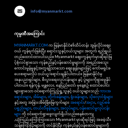
info@myanmarkt.com
ကုမ္ပဏီအကြောင်း
MYANMARKT.COM
က မြန်မာနိုင်ငံ၏ထိပ်တန်း အွန်လိုင်းဈေး
ဝယ် ကွန်ရက်ဖြစ်ပြီး ရောင်းသူနှင့်ဝယ်သူများ အတွက် ရည်ရွယ်
တည်ထောင်ထားပါသည်။ Myanmarkt ဈေးကွန်ရက်မှာဆိုရင်ဖြ
င့်စုံလင်စွာသော ကုန်စည်နှင့်ဝန်ဆောင်မှုများကို အရည်အသွေး
ကောင်းမွန်မှုနှင့်အတူချိုသာသော ဈေးနှုန်းများဖြင့် ကော်မရှင်ခ
ပေးစရာမလိုပဲ ဝယ်ယူ/ရောင်းချနိုင်ပါတယ်။ မြန်မာနိုင်ငံမှ
အနုပညာရှင်များ, စီးပွားရေးလုပ်ငန်းများ နှင့် ပွဲများကိုရှာဖွေနိုင်
ပါတယ်။ ရန်ကုန်, မန္တလေး, နေပြည်တော် မှနေ့စဥ် ထောင်ပေါင်း
များစွာသော ဝင်ရောက်ကြည့်ရှု့သူနှင့် ဝယ်သူများသည်
ကားအ
ရောင်းများ
,
အိမ်များ
,
တိုက်ခန်းများ
,
ရုံးခန်းများ
,
သိုလှောင်ရုံများ
နှင့်အတူ အခြားအိမ်ခြံမြေကွက်များ
အရောင်း
/
အငှား
,
လျှပ်စစ်
ပစ္စည်းများ
,
တယ်လီဖုန်းများ
,
အလုပ်များ
,
ဝန်ဆောင်မှုလုပ်ငန်း
များ
ကို ဝင်ရောက်ရှာဖွေလျက်ရှိပါသည်။စနစ်တကျ
,ယုံကြည်,ကြော်ကြားသော Myanmarkt မှာဆိုရင်ဖြင့် အခမဲ့သီး
သန့်ကြော်ငြာများကို တင်နိုင်ပြီး ကုန်စည်နှင့်ဝန်ဆောင်မှုများကို