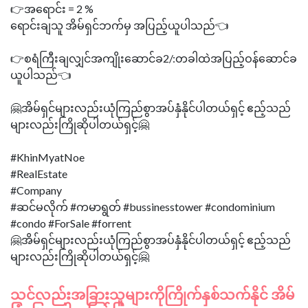
👉အရောင်း = 2 %
ရောင်းချသူ အိမ်ရှင်ဘက်မှ အပြည့်ယူပါသည်👈
👉စရံကြီးချလျှင်အကျိုးဆောင်ခ2/:တခါထဲအပြည့်ဝန်ဆောင်ခ
ယူပါသည်👈
🤗အိမ်ရှင်များလည်းယုံကြည်စွာအပ်နှံနိုင်ပါတယ်ရှင့် ဧည့်သည်
များလည်းကြိုဆိုပါတယ်ရှင့်🤗
#KhinMyatNoe
#RealEstate
#Company
#ဆင်မလိုက် #ကမာရွတ် #bussinesstower #condominium
#condo #ForSale #forrent
🤗အိမ်ရှင်များလည်းယုံကြည်စွာအပ်နှံနိုင်ပါတယ်ရှင့် ဧည့်သည်
သင်လည်းအခြားသူများကိုကြိုက်နှစ်သက်နိုင် အိမ်