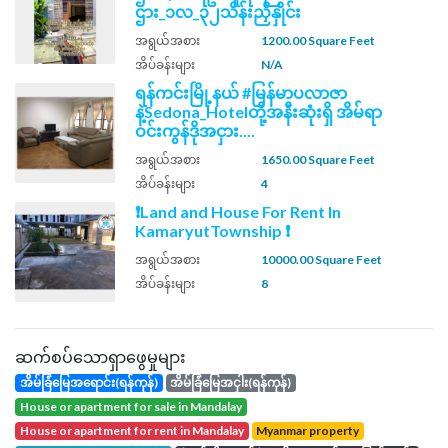
ဌား_၁လ_၃၂သိန်းညှိနှိုင်း
အရွယ်အစား
1200.00 Square Feet
အိပ်ခန်းများ
N/A
ရန်ကင်းမြို့နယ် #မြန်မာပလာဇာ
နဲ့Sedona_Hotelတို့အနီးဆုံးရှိ အိမ်ရာ
ဝင်းကွန်ဒိုအငှား....
အရွယ်အစား
1650.00 Square Feet
အိပ်ခန်းများ
4
❗Land and House For Rent In
KamaryutTownship ❗
အရွယ်အစား
10000.00 Square Feet
အိပ်ခန်းများ
8
ဆက်စပ်သောရှာဖွေမှုများ
အိမ်ခြံမြေအရောင်း(ရန်ကုန်)
အိမ်ခြံမြေအငှါး(ရန်ကုန်)
house or apartment for sale in Mandalay
house or apartment for rent in Mandalay
Myanmar property