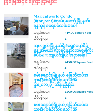
ခြံမြေအငှါး ကြော်ငြာများ:
Magical world Condo
(#for_rent)#လမ်းမတော် မြို့နယ်၊
ရန်ကုန် ခရေပင်လမ်းမပေါ်
အရွယ်အစား
419.00 Square Feet
အိပ်ခန်းများ
1
ကမာရွတ်မြို့နယ်ရှိ #ရွှေစံပယ်ရိပ်
မွန်_အိမ်ယာ #ဘုရင့်နောင်လမ်းမကြီး
ပေါ်Sqft ကျယ်ကျယ် အငှားခန်း ၊
အရွယ်အစား
2450.00 Square Feet
အိပ်ခန်းများ
4
စမ်းချောင်းမြို့နယ်_မြေညီထပ်အ
ဌား♻️#စရံဦးသူရမည် #အ
ဌား_၁လ_၃၂သိန်းညှိနှိုင်း
အရွယ်အစား
1200.00 Square Feet
အိပ်ခန်းများ
1
စမ်းချောင်းမြို့နယ်_မြေညီထပ်အ
ဌား♻️#စရံဦးသူရမည် #အ