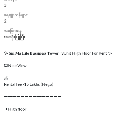
3
ရေချိုးကန်များ:
2
အခြေအနေ:
အသုံးပြုပြီး
✨ 𝐒𝐢𝐧 𝐌𝐚 𝐋𝐢𝐭𝐞 𝐁𝐮𝐬𝐬𝐢𝐧𝐞𝐬𝐬 𝐓𝐨𝐰𝐞𝐫 , 3Unit High Floor For Rent ✨
💥Nice View
💰
Rental fee -15 Lakhs (Nego)
➖➖➖➖➖➖➖➖➖➖➖➖➖➖
🔰High floor