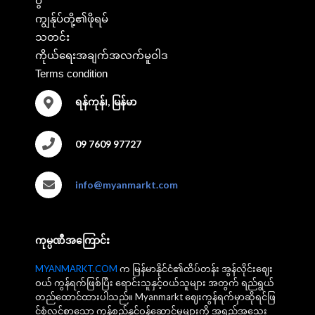
ပွဲ
ကျွန်ုပ်တို့၏ဖိုရမ်
သတင်း
ကိုယ်ရေးအချက်အလက်မူဝါဒ
Terms condition
ရန်ကုန်၊, မြန်မာ
09 7609 97727
info@myanmarkt.com
ကုမ္ပဏီအကြောင်း
MYANMARKT.COM
က မြန်မာနိုင်ငံ၏ထိပ်တန်း အွန်လိုင်းဈေး
ဝယ် ကွန်ရက်ဖြစ်ပြီး ရောင်းသူနှင့်ဝယ်သူများ အတွက် ရည်ရွယ်
တည်ထောင်ထားပါသည်။ Myanmarkt ဈေးကွန်ရက်မှာဆိုရင်ဖြ
င့်စုံလင်စွာသော ကုန်စည်နှင့်ဝန်ဆောင်မှုများကို အရည်အသွေး