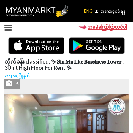
ENG
ENG
အကောင့်ဝင်ရန်
အကောင့်ဝင်ရန်
အခမဲ့ကြော်ငြာတင်ပါ
တိုက်ခန်း classified: ✨ 𝐒𝐢𝐧 𝐌𝐚 𝐋𝐢𝐭𝐞 𝐁𝐮𝐬𝐬𝐢𝐧𝐞𝐬𝐬 𝐓𝐨𝐰𝐞𝐫 ,
3Unit High Floor For Rent ✨
Yangon, မြို့နယ်
5