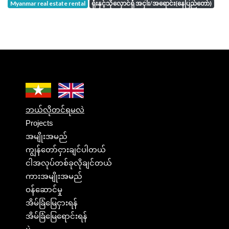
Myanmar real estate rental
ရုံးနှင့်သိုလှောင်ရုံ အငှါး/အရောင်း(နေပြည်တော်)
ဘယ်လိုတင်ရမလဲ
Projects
အမျိုးအမည်
ကျွန်တော်ငှားချင်ပါတယ်
ငါအလုပ်တစ်ခုလိုချင်တယ်
ကားအမျိုးအမည်
ဝန်ဆောင်မှု
အိမ်ခြံမြေငှားရန်
အိမ်ခြံမြေရောင်းရန်