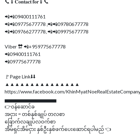
📞📱𝐂𝐨𝐧𝐭𝐚𝐜𝐭 𝐟𝐨𝐫📱📞
📲📲09400111761
📲📲09775677778 ,📲📲09780677778
📲📲09766277778, 📲📲09975677778
Viber 🔛 📲+959775677778
📲09400111761
📲09775677778
🚩Page Link⬇⬇
▲▲▲▲▲▲▲▲▲▲▲▲▲▲▲
https://www.facebook.com/KhinMyatNoeRealEstateCompany
▄▄▄▄▄▄▄▄▄▄▄▄▄▄▄
👉ဝန်ဆောင်ခ
အငှား = တစ်နှစ်ချုပ် တလစာ
ခြောက်လချုပ်လဝက်စာ
အိမ်ရှင်အိမ်ငှား နှစ်ဦးနှစ်ဖက်ပေးဆောင်ရပါမည် 👈