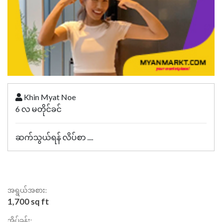
Khin Myat Noe
6 လ မတိုင်ခင်
ဆက်သွယ်ရန် လိပ်စာ ....
အရွယ်အစား:
1,700 sq ft
အိပ်ခန်း: