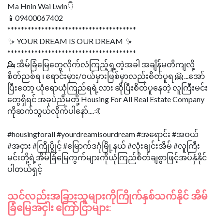
Ma Hnin Wai Lwin👇
📱09400067402
**************************************
✨ YOUR DREAM IS OUR DREAM ✨
**************************************
💁 အိမ်ခြံမြေတွေလိုက်လံကြည့်ရှု့တဲ့အခါ အချိန်မတိကျလို့
စိတ်ညစ်ရ ၊ ရောင်းမှား/ဝယ်မှားဖြစ်မှာလည်းစိတ်ပူရ 🤗 ...အော်
ပြီးတော့ ယုံရောယုံကြည်ရရဲ့လား ဆိုပြီးစိတ်ပူနေတဲ့ လူကြီးမင်း
တွေရှိရင် အခုပဲညီမတို့ Housing For All Real Estate Company
ကိုဆက်သွယ်လိုက်ပါနော်....🤙
#housingforall #yourdreamisourdream #အရောင်း #အဝယ်
#အငှား #ကြိုပွိုင့် #မြောက်ဒဂုံမြို့နယ် #လုံးချင်းအိမ် #လူကြီး
မင်းတို့ရဲ့အိမ်ခြံမြေကွက်များကိုယုံကြည်စိတ်ချစွာဖြင့်အပ်နှံနိုင်
သင်လည်းအခြားသူများကိုကြိုက်နှစ်သက်နိုင် အိမ်
ခြံမြေအငှါး ကြော်ငြာများ: