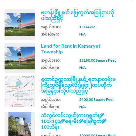
ဗဟန်းမြို့နယ် မြေကွက်အမြန်ငှားလို
ပါသည်ရှင့်
အရွယ်အစား
1.00 Acre
အိပ်ခန်းများ
N/A
Land for Rent In Kamaryut
Township
အရွယ်အစား
12180.00 Square Feet
အိပ်ခန်းများ
N/A
တောင်ဥက္ကလာမြို့နယ်_ရတနာလမ်းမ
ကြီးတွင်ရှိသောလုံးချင်း၂ထပ်တိုက်
အမြန်ငှားလိုပါသည်ရှင့်
အရွယ်အစား
2400.00 Square Feet
အိပ်ခန်းများ
N/A
သံလွင်လမ်းသွယ်(ကမာရွတ်)🌾
100x100🌾ရေ/မီး🌾မြေကွက်🌾
100သိန်း
အရွယ်အစား
10000.00 Square Feet