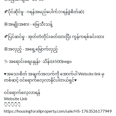
🍂ပိုင်ဆိုင်မှု - ဂရန်အမည်ပေါက် (ဂရန်ခွဲစိတ်ဆဲ)
🦋အမျိုးအစား - မြေသီးသန့်
🍂ပြင်ဆင်မှု - အုတ်တံတိုင်းခတ်ထားပြီး ကွန်ကရစ်ခင်းထား
🦋အလှည့် - အရှေ့မြောက်လှည့်
✨ အရောင်းစျေးနှုန်း- သိန်း(6500)nego
♥️အသေးစိတ် အချက်အလက်ကို အောက်ပါ Website link မှ
တစ်ဆင့် ဝင်ရောက်လေ့လာနိုင်ပါတယ်ရှင်♥️
ဝင်ရောက်လေ့လာရန်
Website Link
👇👇👇👇👇
https://housingforallproperty.com/sale/HS-1763526177949