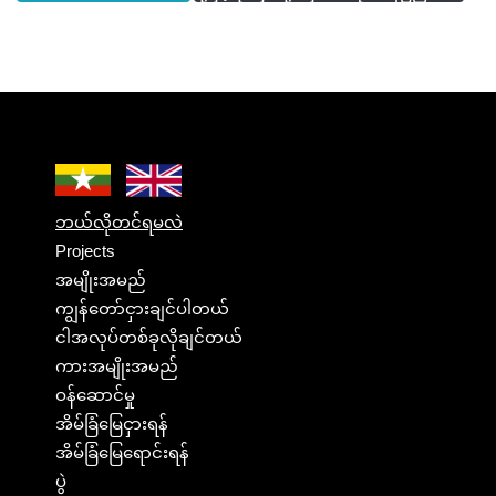
ဘယ်လိုတင်ရမလဲ
Projects
အမျိုးအမည်
ကျွန်တော်ငှားချင်ပါတယ်
ငါအလုပ်တစ်ခုလိုချင်တယ်
ကားအမျိုးအမည်
ဝန်ဆောင်မှု
အိမ်ခြံမြေငှားရန်
အိမ်ခြံမြေရောင်းရန်
ပွဲ