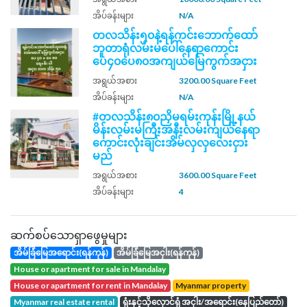
အိပ်ခန်းများ
N/A
တလသိန်း၅၀နဲ့ရန်ကင်းဘောက်ထော်
ဘူတာရုံလမ်းမပေါ်နေရာကောင်း
ပေ၄၀ပေ၈၀အကျယ်မြေကွက်အငှား
အရွယ်အစား
3200.00 Square Feet
အိပ်ခန်းများ
N/A
#တလသိန်း၈၀ညှိမရမ်းကုန်းမြို့နယ်
မိန်းလမ်းမကြီးအနီးလမ်းကျယ်နေရာ
ကောင်းလုံးချင်းအိမ်လှလှလေးငှား
မည်
အရွယ်အစား
3600.00 Square Feet
အိပ်ခန်းများ
4
ဆက်စပ်သောရှာဖွေမှုများ
အိမ်ခြံမြေအရောင်း(ရန်ကုန်)
အိမ်ခြံမြေအငှါး(ရန်ကုန်)
house or apartment for sale in Mandalay
house or apartment for rent in Mandalay
Myanmar property
Myanmar real estate rental
ရုံးနှင့်သိုလှောင်ရုံ အငှါး/အရောင်း(နေပြည်တော်)