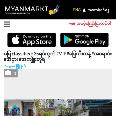
ENG
ENG
အကောင့်ဝင်ရန်
အကောင့်ဝင်ရန်
အခမဲ့ကြော်ငြာတင်ပါ
မြေ classified: 35ရပ်ကွက် #VIP#မြေသီးသန့် #အရောင်း
#အငှား #အကျိူးတူရ
Yangon, မြို့နယ်
1