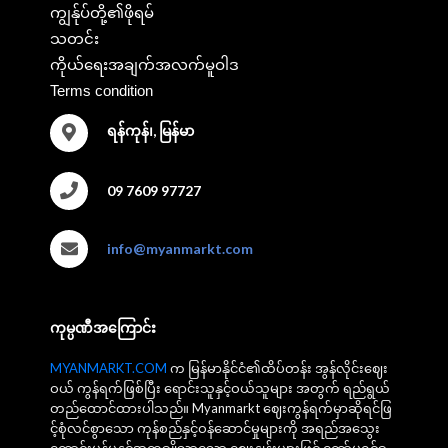
ကျွန်ုပ်တို့၏ဖိုရမ်
သတင်း
ကိုယ်ရေးအချက်အလက်မူဝါဒ
Terms condition
ရန်ကုန်၊, မြန်မာ
09 7609 97727
info@myanmarkt.com
ကုမ္ပဏီအကြောင်း
MYANMARKT.COM
က မြန်မာနိုင်ငံ၏ထိပ်တန်း အွန်လိုင်းဈေး
ဝယ် ကွန်ရက်ဖြစ်ပြီး ရောင်းသူနှင့်ဝယ်သူများ အတွက် ရည်ရွယ်
တည်ထောင်ထားပါသည်။ Myanmarkt ဈေးကွန်ရက်မှာဆိုရင်ဖြ
င့်စုံလင်စွာသော ကုန်စည်နှင့်ဝန်ဆောင်မှုများကို အရည်အသွေး
ကောင်းမွန်မှုနှင့်အတူချိုသာသော ဈေးနှုန်းများဖြင့် ကော်မရှင်ခ