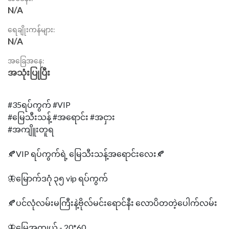
N/A
ရေချိုးကန်များ:
N/A
အခြေအနေ:
အသုံးပြုပြီး
#35ရပ်ကွက် #VIP
#မြေသီးသန့် #အရောင်း #အငှား
#အကျိူးတူရ
🍂VIP ရပ်ကွက်ရဲ့ မြေသီးသန့်အရောင်းလေး🍂
🦋မြောက်ဒဂုံ ၃၅ vip ရပ်ကွက်
🍂ပင်လုံလမ်းမကြီးနဲ့ဗိုလ်မင်းရောင်နီး လောပိတတဲ့ပေါက်လမ်း
🦋မြေအကျယ် - 20*60