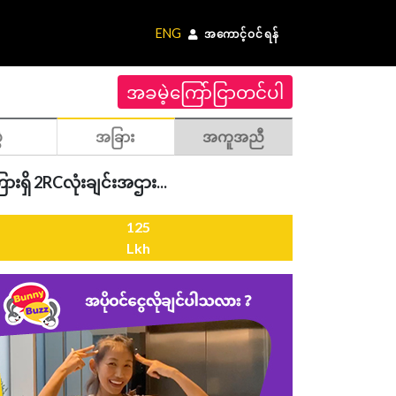
ENG
အကောင့်ဝင်ရန်
အခမဲ့ကြော်ငြာတင်ပါ
ဲ
အခြား
အကူအညီ
းရှိ 2RCလုံးချင်းအဌား...
125
Lkh