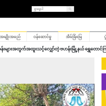
အမျိုးအမည်
ဝန်ဆောင်မှု
အိမ်ခြံမြေ
ပွ
ခန်းများအတွက်အထူးသင့်လျှော်တဲ့ ဗဟန်းမြို့နယ် ရွှေတောင်ကြာ