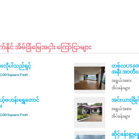
ုင် အိမ်ခြံမြေအငှါး ကြော်ငြာများ:
ှားလိုပါသည်ရှင့်
တစ်လUS6000န
အနီး အာတီးယ
.00 Square Feet
အရွယ်အစား
အိပ်ခန်းများ
ယ့်ဗဟန်းရွှေတောင်
အင်းယားမြိုင
း
အရွယ်အစား
.00 Square Feet
အိပ်ခန်းများ
ဆိုင်ခန်းရှာ