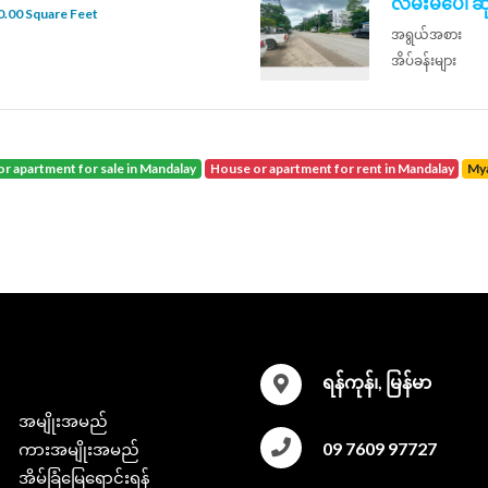
လမ်းမပေါ် ဆိ
.00 Square Feet
အရွယ်အစား
အိပ်ခန်းများ
or apartment for sale in Mandalay
house or apartment for rent in Mandalay
M
ရန်ကုန်၊, မြန်မာ
အမျိုးအမည်
09 7609 97727
ကားအမျိုးအမည်
အိမ်ခြံမြေရောင်းရန်