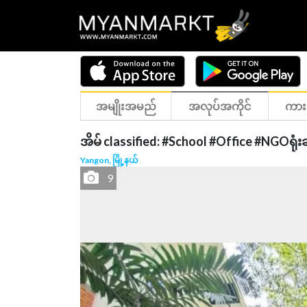
အမျိုးအမည်
အလုပ်အကိုင်
ကား
အိမ် classified: #School #Office #NGOရုံး
Yangon, မြို့နယ်
9