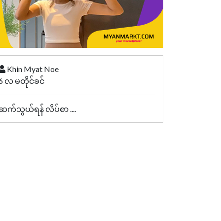
Khin Myat Noe
6 လ မတိုင်ခင်
ဆက်သွယ်ရန် လိပ်စာ ....