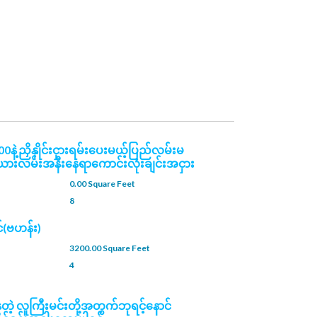
ဲ့ညှိနှိုင်းငှားရမ်းပေးမယ့်ပြည်လမ်းမ
ားလမ်းအနီးနေရာကောင်းလုံးချင်းအငှား
0.00 Square Feet
8
်(ဗဟန်း)
3200.00 Square Feet
4
နေတဲ့ လူကြီးမင်းတို့အတွက်ဘုရင့်နောင်