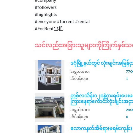
#followers
#highlights
#everyone #forrent #rental
သင်လည်းအခြားသူများကိုကြိုက်နှစ်သက်နိ
ဒဂုံမြို့နယ်တွင် လုံးချင်းအမြန်င
အရွယ်အစား
7700
အိပ်ခန်းများ
1
တစ်လသိန်း၁၂၀နဲ့ငှားရမ်းပေးမ
ကြားနေရာကောင်းလုံးချင်းအငှာ
အရွယ်အစား
2400
အိပ်ခန်းများ
8
လောကနတ်အိမ်ရာ(မရမ်းကုန်း)