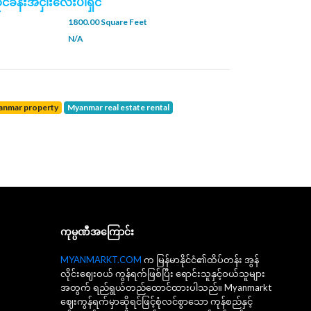
ုင်ခန်းအငှါးလေးပါရှင်
1800.00 Square Feet
N/A
yanmar property
Myanmar real estate rental
ကုမ္ပဏီအကြောင်း
MYANMARKT.COM
က မြန်မာနိုင်ငံ၏ထိပ်တန်း အွန်
လိုင်းဈေးဝယ် ကွန်ရက်ဖြစ်ပြီး ရောင်းသူနှင့်ဝယ်သူများ
အတွက် ရည်ရွယ်တည်ထောင်ထားပါသည်။ Myanmarkt
ဈေးကွန်ရက်မှာဆိုရင်ဖြင့်စုံလင်စွာသော ကုန်စည်နှင့်