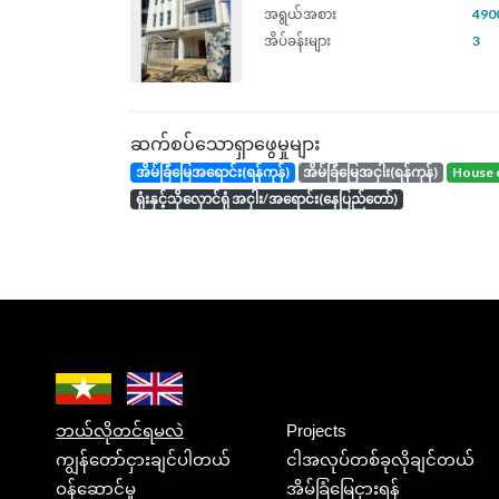
အရွယ်အစား
4900
အိပ်ခန်းများ
3
ဆက်စပ်သောရှာဖွေမှုများ
အိမ်ခြံမြေအရောင်း(ရန်ကုန်)
အိမ်ခြံမြေအငှါး(ရန်ကုန်)
house 
ရုံးနှင့်သိုလှောင်ရုံ အငှါး/အရောင်း(နေပြည်တော်)
ဘယ်လိုတင်ရမလဲ
Projects
ကျွန်တော်ငှားချင်ပါတယ်
ငါအလုပ်တစ်ခုလိုချင်တယ်
ဝန်ဆောင်မှု
အိမ်ခြံမြေငှားရန်