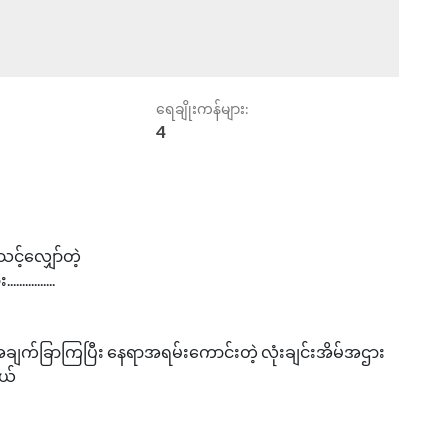
ရေချိုးကန်များ:
4
့်လျှော်တဲ့
.........
အချက်ခြာကြပြီး နေရာအရမ်းကောင်းတဲ့ လုံးချင်းအိမ်အဌား
ယ်