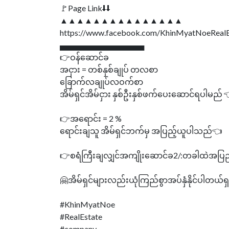
🚩Page Link⬇⬇
▲▲▲▲▲▲▲▲▲▲▲▲▲▲▲
https://www.facebook.com/KhinMyatNoeReal
▄▄▄▄▄▄▄▄▄▄▄▄▄▄▄
👉ဝန်ဆောင်ခ
အငှား = တစ်နှစ်ချုပ် တလစာ
ခြောက်လချုပ်လဝက်စာ
အိမ်ရှင်အိမ်ငှား နှစ်ဦးနှစ်ဖက်ပေးဆောင်ရပါမည် 
👉အရောင်း = 2 %
ရောင်းချသူ အိမ်ရှင်ဘက်မှ အပြည့်ယူပါသည်👈
👉စရံကြီးချလျှင်အကျိုးဆောင်ခ2/:တခါထဲအပြ
🤗အိမ်ရှင်များလည်းယုံကြည်စွာအပ်နှံနိုင်ပါတယ်ရ
#KhinMyatNoe
#RealEstate
#company