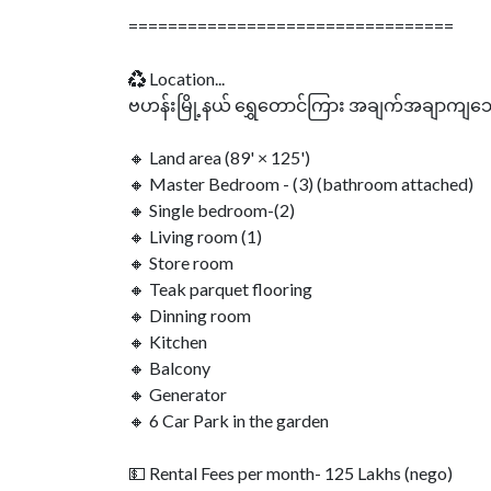
=================================
♻ Location...
ဗဟန်းမြို့နယ် ရွှေတောင်ကြား အချက်အချာကျ
🔸 Land area (89' × 125')
🔸 Master Bedroom - (3) (bathroom attached)
🔸 Single bedroom-(2)
🔸 Living room (1)
🔸 Store room
🔸 Teak parquet flooring
🔸 Dinning room
🔸 Kitchen
🔸 Balcony
🔸 Generator
🔸 6 Car Park in the garden
💵 Rental Fees per month- 125 Lakhs (nego)