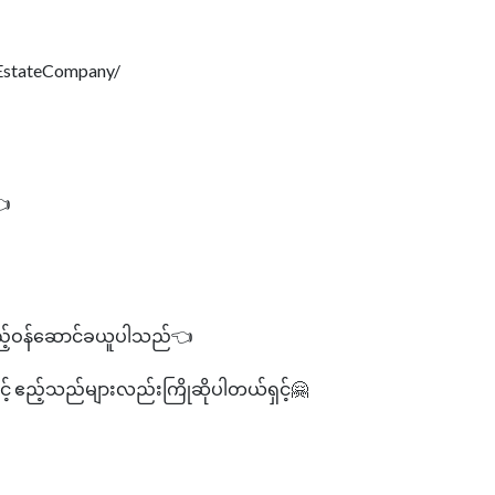
EstateCompany/
👈
ည့်ဝန်ဆောင်ခယူပါသည်👈
ှင့် ဧည့်သည်များလည်းကြိုဆိုပါတယ်ရှင့်🤗