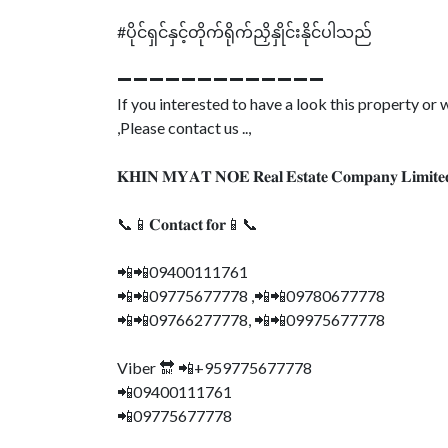
#ပိုင်ရှင်နှင့်တိုက်ရိုက်ညှိနှိုင်းနိုင်ပါသည်
➖➖➖➖➖➖➖➖➖➖➖➖➖
If you interested to have a look this property o
,Please contact us ..,
𝐊𝐇𝐈𝐍 𝐌𝐘𝐀𝐓 𝐍𝐎𝐄 𝐑𝐞𝐚𝐥 𝐄𝐬𝐭𝐚𝐭𝐞 𝐂𝐨𝐦𝐩𝐚𝐧𝐲 𝐋𝐢𝐦𝐢𝐭𝐞
📞📱𝐂𝐨𝐧𝐭𝐚𝐜𝐭 𝐟𝐨𝐫📱📞
📲📲09400111761
📲📲09775677778 ,📲📲09780677778
📲📲09766277778, 📲📲09975677778
Viber 🔛 📲+959775677778
📲09400111761
📲09775677778