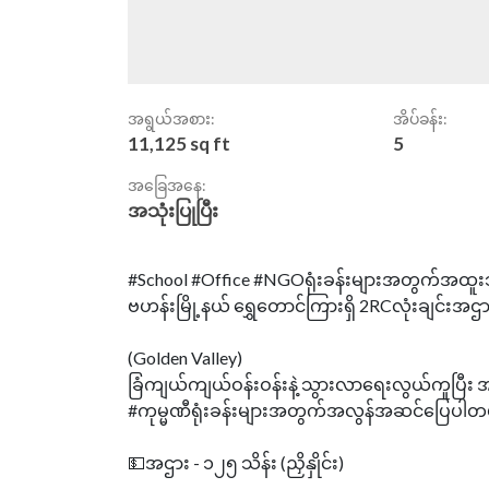
အရွယ်အစား:
အိပ်ခန်း:
11,125 sq ft
5
အခြေအနေ:
အသုံးပြုပြီး
#School #Office #NGOရုံးခန်းများအတွက်အထူးသင
ဗဟန်းမြို့နယ် ရွှေတောင်ကြားရှိ 2RCလုံးချင်းအဌား.......
(Golden Valley)
ခြံကျယ်ကျယ်ဝန်းဝန်းနဲ့ သွားလာရေးလွယ်ကူပြီး 
#ကုမ္မဏီရုံးခန်းများအတွက်အလွန်အဆင်ပြေပါတ
💵အဌား - ၁၂၅ သိန်း (ညှိနှိုင်း)