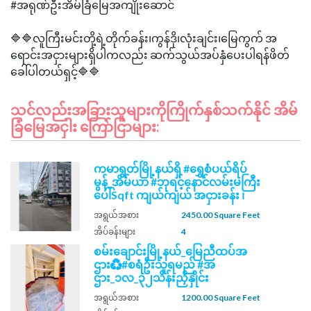
#အရုဏ်ဦးအိမ်ခြံမြေအကျိုးဆောင်
🔷🔷လူကြီးမင်းတို့ရဲ့တိုက်ခန်း၊ကွန်ဒို၊လုံးချင်း၊မြေကွက် အ
ရောင်းအငှားများရှိပါကလည်း ဆက်သွယ်အပ်နှံပေးပါရန်ဖိတ်
သင်လည်းအခြားသူများကိုကြိုက်နှစ်သက်နိုင် အိမ်
ခြံမြေအငှါး ကြော်ငြာများ:
ကမာရွတ်မြို့နယ်ရှိ #ရွှေစံပယ်ရိပ်
မွန်_အိမ်ယာ #ဘုရင့်နောင်လမ်းမကြီး
ပေါ်Sqft ကျယ်ကျယ် အငှားခန်း ၊
အရွယ်အစား
2450.00 Square Feet
အိပ်ခန်းများ
4
စမ်းချောင်းမြို့နယ်_မြေညီထပ်အ
ဌား♻️#စရံဦးသူရမည် #အ
ဌား_၁လ_၃၂သိန်းညှိနှိုင်း
အရွယ်အစား
1200.00 Square Feet