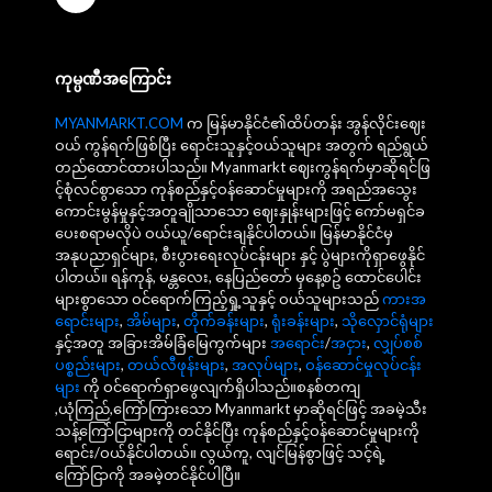
ကုမ္ပဏီအကြောင်း
MYANMARKT.COM
က မြန်မာနိုင်ငံ၏ထိပ်တန်း အွန်လိုင်းဈေး
ဝယ် ကွန်ရက်ဖြစ်ပြီး ရောင်းသူနှင့်ဝယ်သူများ အတွက် ရည်ရွယ်
တည်ထောင်ထားပါသည်။ Myanmarkt ဈေးကွန်ရက်မှာဆိုရင်ဖြ
င့်စုံလင်စွာသော ကုန်စည်နှင့်ဝန်ဆောင်မှုများကို အရည်အသွေး
ကောင်းမွန်မှုနှင့်အတူချိုသာသော ဈေးနှုန်းများဖြင့် ကော်မရှင်ခ
ပေးစရာမလိုပဲ ဝယ်ယူ/ရောင်းချနိုင်ပါတယ်။ မြန်မာနိုင်ငံမှ
အနုပညာရှင်များ, စီးပွားရေးလုပ်ငန်းများ နှင့် ပွဲများကိုရှာဖွေနိုင်
ပါတယ်။ ရန်ကုန်, မန္တလေး, နေပြည်တော် မှနေ့စဥ် ထောင်ပေါင်း
များစွာသော ဝင်ရောက်ကြည့်ရှု့သူနှင့် ဝယ်သူများသည်
ကားအ
ရောင်းများ
,
အိမ်များ
,
တိုက်ခန်းများ
,
ရုံးခန်းများ
,
သိုလှောင်ရုံများ
နှင့်အတူ အခြားအိမ်ခြံမြေကွက်များ
အရောင်း
/
အငှား
,
လျှပ်စစ်
ပစ္စည်းများ
,
တယ်လီဖုန်းများ
,
အလုပ်များ
,
ဝန်ဆောင်မှုလုပ်ငန်း
များ
ကို ဝင်ရောက်ရှာဖွေလျက်ရှိပါသည်။စနစ်တကျ
,ယုံကြည်,ကြော်ကြားသော Myanmarkt မှာဆိုရင်ဖြင့် အခမဲ့သီး
သန့်ကြော်ငြာများကို တင်နိုင်ပြီး ကုန်စည်နှင့်ဝန်ဆောင်မှုများကို
ရောင်း/ဝယ်နိုင်ပါတယ်။ လွယ်ကူ, လျင်မြန်စွာဖြင့် သင့်ရဲ့
ကြော်ငြာကို အခမဲ့တင်နိုင်ပါပြီ။