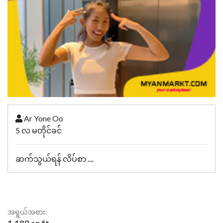
Ar Yone Oo
5 လ မတိုင်ခင်
ဆက်သွယ်ရန် လိပ်စာ ....
အရွယ်အစား: