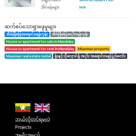
အိပ်ခန်းများ
N/A
ဆက်စပ်သောရှာဖွေမှုများ
အိမ်ခြံမြေအရောင်း(ရန်ကုန်)
အိမ်ခြံမြေအငှါး(ရန်ကုန်)
house or apartment for sale in Mandalay
house or apartment for rent in Mandalay
Myanmar property
Myanmar real estate rental
ရုံးနှင့်သိုလှောင်ရုံ အငှါး/အရောင်း(နေပြည်တော်)
ဘယ်လိုတင်ရမလဲ
Projects
အမျိုးအမည်