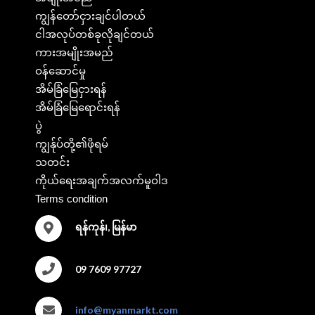
ကျွန်တော်ငှားချင်ပါတယ်
ငါအလုပ်တစ်ခုလိုချင်တယ်
ကားအမျိုးအမည်
ဝန်ဆောင်မှု
အိမ်ခြံမြေငှားရန်
အိမ်ခြံမြေရောင်းရန်
ပွဲ
ကျွန်ုပ်တို့၏ဖိုရမ်
သတင်း
ကိုယ်ရေးအချက်အလက်မူဝါဒ
Terms condition
ရန်ကုန်၊, မြန်မာ
09 7609 97727
info@myanmarkt.com