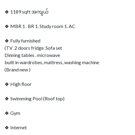
🍀 1189 sqft အကျယ်
🍀 MBR 1 . BR 1. Study room 1. AC
🍀 Fully furnished
(TV .2 doors fridge .Sofa set
Dinning tables . microwave
built in wardrobes, mattress, washing machine
(Brand new )
🍀 High floor
🍀 Swimming Pool (Roof top)
🍀 Gym
🍀 Internet