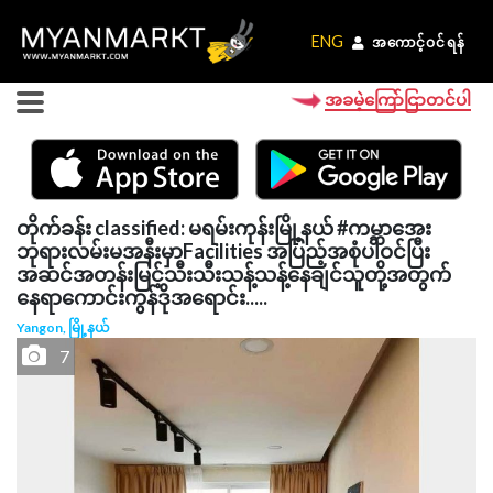
ENG
ENG
အကောင့်ဝင်ရန်
အကောင့်ဝင်ရန်
အခမဲ့ကြော်ငြာတင်ပါ
တိုက်ခန်း classified: မရမ်းကုန်းမြို့နယ် #ကမ္ဘာအေး
ဘုရားလမ်းမအနီးမှာFacilities အပြည့်အစုံပါဝင်ပြီး
အဆင်အတန်းမြင့်သီးသီးသန့်သန့်နေချင်သူတို့အတွက်
နေရာကောင်းကွန်ဒိုအရောင်း.....
Yangon, မြို့နယ်
7