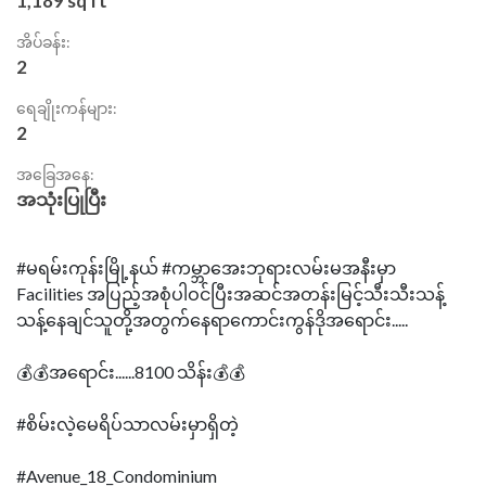
1,189 sq ft
အိပ်ခန်း:
2
ရေချိုးကန်များ:
2
အခြေအနေ:
အသုံးပြုပြီး
#မရမ်းကုန်းမြို့နယ် #ကမ္ဘာအေးဘုရားလမ်းမအနီးမှာ
Facilities အပြည့်အစုံပါဝင်ပြီးအဆင်အတန်းမြင့်သီးသီးသန့်
သန့်နေချင်သူတို့အတွက်နေရာကောင်းကွန်ဒိုအရောင်း.....
💰💰အရောင်း......8100 သိန်း💰💰
#စိမ်းလဲ့မေရိပ်သာလမ်းမှာရှိတဲ့
#Avenue_18_Condominium