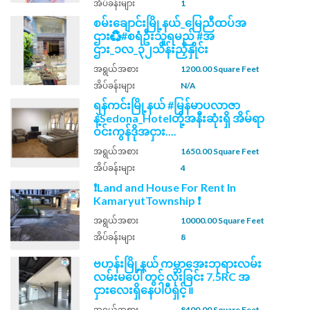
အိပ်ခန်းများ
1
စမ်းချောင်းမြို့နယ်_မြေညီထပ်အ
ဌား♻️#စရံဦးသူရမည် #အ
ဌား_၁လ_၃၂သိန်းညှိနှိုင်း
အရွယ်အစား
1200.00 Square Feet
အိပ်ခန်းများ
N/A
ရန်ကင်းမြို့နယ် #မြန်မာပလာဇာ
နဲ့Sedona_Hotelတို့အနီးဆုံးရှိ အိမ်ရာ
ဝင်းကွန်ဒိုအငှား....
အရွယ်အစား
1650.00 Square Feet
အိပ်ခန်းများ
4
❗Land and House For Rent In
KamaryutTownship ❗
အရွယ်အစား
10000.00 Square Feet
အိပ်ခန်းများ
8
ဗဟန်းမြို့နယ် ကမ္ဘာ​အေးဘုရားလမ်း
လမ်းမပေါ် တွင် လုံးခြင်း 7.5RC အ
ငှားလေးရှိနေပါပီရှင့် ။
အရွယ်အစား
8400.00 Square Feet