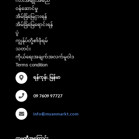
ကားအမျိုးအမည်
ဝန်ဆောင်မှု
အိမ်ခြံမြေငှားရန်
အိမ်ခြံမြေရောင်းရန်
ပွဲ
ကျွန်ုပ်တို့၏ဖိုရမ်
သတင်း
ကိုယ်ရေးအချက်အလက်မူဝါဒ
Terms condition
ရန်ကုန်၊, မြန်မာ
09 7609 97727
info@myanmarkt.com
ကုမ္ပဏီအကြောင်း