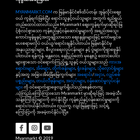
MYANMARKT.COM
က မြန်မာနိုင်ငံ၏ထိပ်တန်း အွန်လိုင်းဈေး
ဝယ် ကွန်ရက်ဖြစ်ပြီး ရောင်းသူနှင့်ဝယ်သူများ အတွက် ရည်ရွယ်
တည်ထောင်ထားပါသည်။ Myanmarkt ဈေးကွန်ရက်မှာဆိုရင်ဖြ
င့်စုံလင်စွာသော ကုန်စည်နှင့်ဝန်ဆောင်မှုများကို အရည်အသွေး
ကောင်းမွန်မှုနှင့်အတူချိုသာသော ဈေးနှုန်းများဖြင့် ကော်မရှင်ခ
ပေးစရာမလိုပဲ ဝယ်ယူ/ရောင်းချနိုင်ပါတယ်။ မြန်မာနိုင်ငံမှ
အနုပညာရှင်များ, စီးပွားရေးလုပ်ငန်းများ နှင့် ပွဲများကိုရှာဖွေနိုင်
ပါတယ်။ ရန်ကုန်, မန္တလေး, နေပြည်တော် မှနေ့စဥ် ထောင်ပေါင်း
များစွာသော ဝင်ရောက်ကြည့်ရှု့သူနှင့် ဝယ်သူများသည်
ကားအ
ရောင်းများ
,
အိမ်များ
,
တိုက်ခန်းများ
,
ရုံးခန်းများ
,
သိုလှောင်ရုံများ
နှင့်အတူ အခြားအိမ်ခြံမြေကွက်များ
အရောင်း
/
အငှား
,
လျှပ်စစ်
ပစ္စည်းများ
,
တယ်လီဖုန်းများ
,
အလုပ်များ
,
ဝန်ဆောင်မှုလုပ်ငန်း
များ
ကို ဝင်ရောက်ရှာဖွေလျက်ရှိပါသည်။စနစ်တကျ
,ယုံကြည်,ကြော်ကြားသော Myanmarkt မှာဆိုရင်ဖြင့် အခမဲ့သီး
သန့်ကြော်ငြာများကို တင်နိုင်ပြီး ကုန်စည်နှင့်ဝန်ဆောင်မှုများကို
ရောင်း/ဝယ်နိုင်ပါတယ်။ လွယ်ကူ, လျင်မြန်စွာဖြင့် သင့်ရဲ့
ကြော်ငြာကို အခမဲ့တင်နိုင်ပါပြီ။
Myanmarkt © 2019