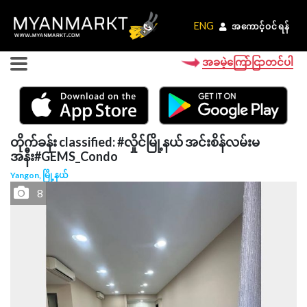
ENG
ENG
အကောင့်ဝင်ရန်
အကောင့်ဝင်ရန်
အခမဲ့ကြော်ငြာတင်ပါ
တိုက်ခန်း classified: #လှိုင်မြို့နယ် အင်းစိန်လမ်းမ
အနီး#GEMS_Condo
Yangon, မြို့နယ်
8