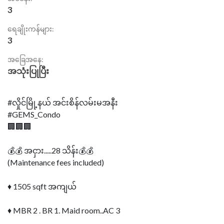
3
ရေချိုးကန်များ:
3
အခြေအနေ:
အသုံးပြုပြီး
#လှိုင်မြို့နယ် အင်းစိန်လမ်းမအနီး
#GEMS_Condo
🏢🏢🏢
💰💰 အငှား.....28 သိန်း💰💰
(Maintenance fees included)
♦ 1505 sqft အကျယ်
♦ MBR 2 . BR 1. Maid room..AC 3