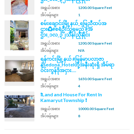
အရွယ်အစား
1200.00 Square Feet
အိပ်ခန်းများ
1
စမ်းချောင်းမြို့နယ်_မြေညီထပ်အ
ဌား♻️#စရံဦးသူရမည် #အ
ဌား_၁လ_၃၂သိန်းညှိနှိုင်း
အရွယ်အစား
1200.00 Square Feet
အိပ်ခန်းများ
N/A
ရန်ကင်းမြို့နယ် #မြန်မာပလာဇာ
နဲ့Sedona_Hotelတို့အနီးဆုံးရှိ အိမ်ရာ
ဝင်းကွန်ဒိုအငှား....
အရွယ်အစား
1650.00 Square Feet
အိပ်ခန်းများ
4
❗Land and House For Rent In
KamaryutTownship ❗
အရွယ်အစား
10000.00 Square Feet
အိပ်ခန်းများ
8