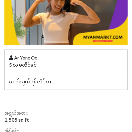
Ar Yone Oo
5 လ မတိုင်ခင်
ဆက်သွယ်ရန် လိပ်စာ ....
အရွယ်အစား:
1,505 sq ft
အိပ်ခန်း: