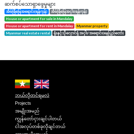
ဆက်စပ်သောရှာဖွေမှုများ
အိမ်ခြံမြေအရောင်း(ရန်ကုန်)
အိမ်ခြံမြေအငှါး(ရန်ကုန်)
house or apartment for sale in Mandalay
house or apartment for rent in Mandalay
Myanmar property
Myanmar real estate rental
ရုံးနှင့်သိုလှောင်ရုံ အငှါး/အရောင်း(နေပြည်တော်)
ဘယ်လိုတင်ရမလဲ
Projects
အမျိုးအမည်
ကျွန်တော်ငှားချင်ပါတယ်
ငါအလုပ်တစ်ခုလိုချင်တယ်