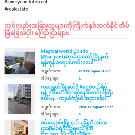
#luxurycondoforrent
သင်လည်းအခြားသူများကိုကြိုက်နှစ်သက်နိုင် အိမ်
ခြံမြေအငှါး ကြော်ငြာများ:
Magical world Condo
(#for_rent)#လမ်းမတော် မြို့နယ်၊
ရန်ကုန် ခရေပင်လမ်းမပေါ်
အရွယ်အစား
419.00 Square Feet
အိပ်ခန်းများ
1
ကမာရွတ်မြို့နယ်ရှိ #ရွှေစံပယ်ရိပ်
မွန်_အိမ်ယာ #ဘုရင့်နောင်လမ်းမကြီး
ပေါ်Sqft ကျယ်ကျယ် အငှားခန်း ၊
အရွယ်အစား
2450.00 Square Feet
အိပ်ခန်းများ
4
စမ်းချောင်းမြို့နယ်_မြေညီထပ်အ
ဌား♻️#စရံဦးသူရမည် #အ
ဌား_၁လ_၃၂သိန်းညှိနှိုင်း