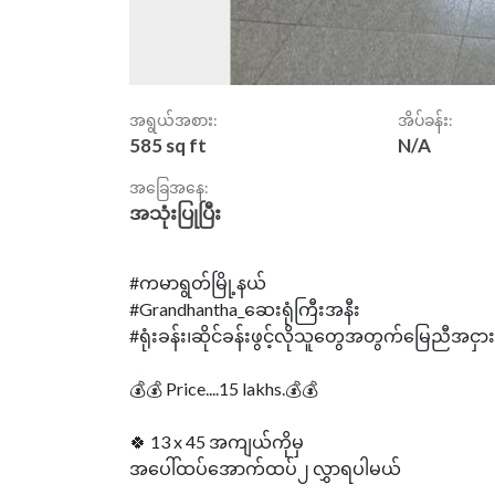
အရွယ်အစား:
အိပ်ခန်း:
585 sq ft
N/A
အခြေအနေ:
အသုံးပြုပြီး
#ကမာရွတ်မြို့နယ်
#Grandhantha_ဆေးရုံကြီးအနီး
#ရုံးခန်း၊ဆိုင်ခန်းဖွင့်လိုသူတွေအတွက်မြေညီအငှား..
💰💰 Price....15 lakhs.💰💰
🍀 13 x 45 အကျယ်ကိုမှ
အပေါ်ထပ်အောက်ထပ်၂ လွှာရပါမယ်