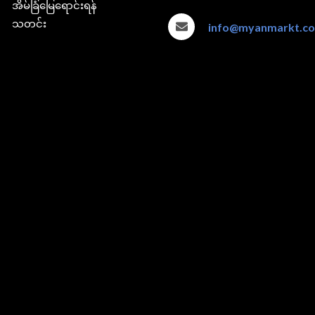
အိမ်ခြံမြေရောင်းရန်
သတင်း
info@myanmarkt.c