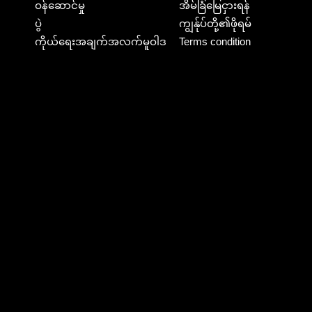
ဝန်ဆောင်မှု
အိမ်ခြံမြေငှားရန်
ပွဲ
ကျွန်ုပ်တို့၏ဖိုရမ်
ကိုယ်ရေးအချက်အလက်မူဝါဒ
Terms condition