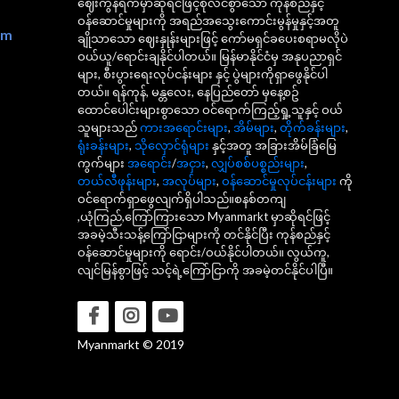
ဈေးကွန်ရက်မှာဆိုရင်ဖြင့်စုံလင်စွာသော ကုန်စည်နှင့်
ဝန်ဆောင်မှုများကို အရည်အသွေးကောင်းမွန်မှုနှင့်အတူ
om
ချိုသာသော ဈေးနှုန်းများဖြင့် ကော်မရှင်ခပေးစရာမလိုပဲ
ဝယ်ယူ/ရောင်းချနိုင်ပါတယ်။ မြန်မာနိုင်ငံမှ အနုပညာရှင်
များ, စီးပွားရေးလုပ်ငန်းများ နှင့် ပွဲများကိုရှာဖွေနိုင်ပါ
တယ်။ ရန်ကုန်, မန္တလေး, နေပြည်တော် မှနေ့စဥ်
ထောင်ပေါင်းများစွာသော ဝင်ရောက်ကြည့်ရှု့သူနှင့် ဝယ်
သူများသည်
ကားအရောင်းများ
,
အိမ်များ
,
တိုက်ခန်းများ
,
ရုံးခန်းများ
,
သိုလှောင်ရုံများ
နှင့်အတူ အခြားအိမ်ခြံမြေ
ကွက်များ
အရောင်း
/
အငှား
,
လျှပ်စစ်ပစ္စည်းများ
,
တယ်လီဖုန်းများ
,
အလုပ်များ
,
ဝန်ဆောင်မှုလုပ်ငန်းများ
ကို
ဝင်ရောက်ရှာဖွေလျက်ရှိပါသည်။စနစ်တကျ
,ယုံကြည်,ကြော်ကြားသော Myanmarkt မှာဆိုရင်ဖြင့်
အခမဲ့သီးသန့်ကြော်ငြာများကို တင်နိုင်ပြီး ကုန်စည်နှင့်
ဝန်ဆောင်မှုများကို ရောင်း/ဝယ်နိုင်ပါတယ်။ လွယ်ကူ,
လျင်မြန်စွာဖြင့် သင့်ရဲ့ကြော်ငြာကို အခမဲ့တင်နိုင်ပါပြီ။
Myanmarkt © 2019