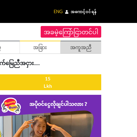
ENG
အကောင့်ဝင်ရန်
အခမဲ့ကြော်ငြာတင်ပါ
ဲ
အခြား
အကူအညီ
က်မြေညီအငှား.....
15
Lkh