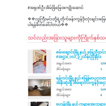
#အရုဏ်ဦးအိမ်ခြံမြေအကျိုးဆောင်
🔷🔷လူကြီးမင်းတို့ရဲ့တိုက်ခန်း၊ကွန်ဒို၊လုံးချ
သင်လည်းအခြားသူများကိုကြိုက်နှစ်သက်နိ
စမ်းချောင်းမြို့နယ်_မြေညီထ
#အဌား_၁လ_၃၂သိန်းညှိနှိုင်း
အရွယ်အစား
1200
အိပ်ခန်းများ
1
ရန်ကင်းမြို့နယ် #မြန်မာပလာဇာ
အနီးဆုံးရှိ အိမ်ရာဝင်းကွန်ဒိုအငှာ
အရွယ်အစား
1650
အိပ်ခန်းများ
4
ဗဟန်းမြို့နယ် ကမ္ဘာ​အေးဘုရား