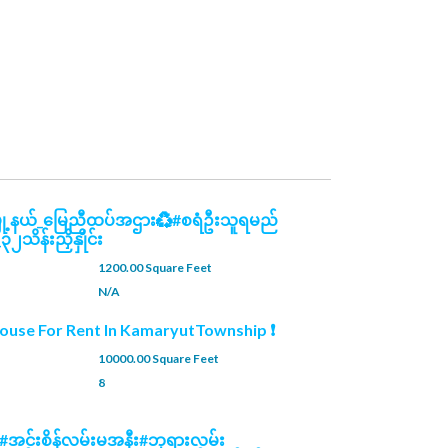
မြို့နယ်_မြေညီထပ်အဌား♻️#စရံဦးသူရမည်
ိန်းညှိနှိုင်း
1200.00 Square Feet
N/A
ouse For Rent In KamaryutTownship ❗
10000.00 Square Feet
8
ယ် ၊ #အင်းစိန်လမ်းမအနီး#ဘုရားလမ်း