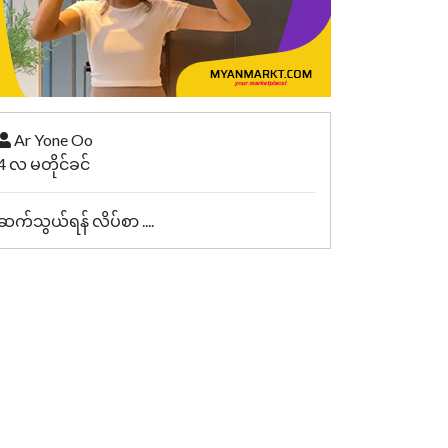
Ar Yone Oo
4 လ မတိုင်ခင်
ဆက်သွယ်ရန် လိပ်စာ ....