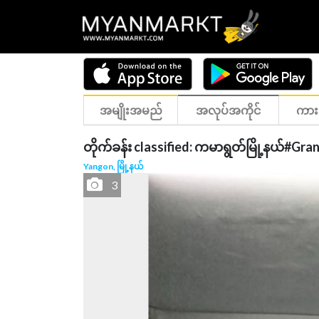
အမျိုးအမည်
အလုပ်အကိုင်
ကား
တိုက်ခန်း classified: ကမာရွတ်မြို့နယ်#Gran
Yangon, မြို့နယ်
3