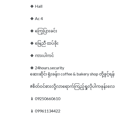
🍀 Hall
🍀 Ac 4
🍀 ကြွေပြားခင်း
🍀 မြေညီ ထပ်ခိုး
🍀 ကားပါကင်
🍀 24hours.security
ဆေးဆိုင်၊ ရုံးခန်း၊ coffee & bakery shop တို့ဖွ
#စိတ်ဝင်စားလို့လာရောက်ကြည့်ရှုလိုပါကဖုန်းလေ
📱 09250660610
📱 09961134422