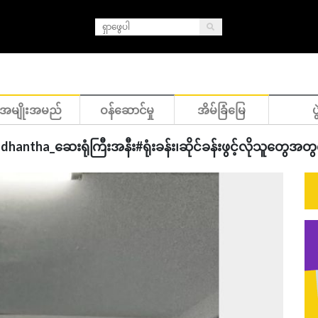
အမျိုးအမည်
ဝန်ဆောင်မှု
အိမ်ခြံမြေ
ပွ
dhantha_ဆေးရုံကြီးအနီး#ရုံးခန်း၊ဆိုင်ခန်းဖွင့်လိုသူတွေအတွ