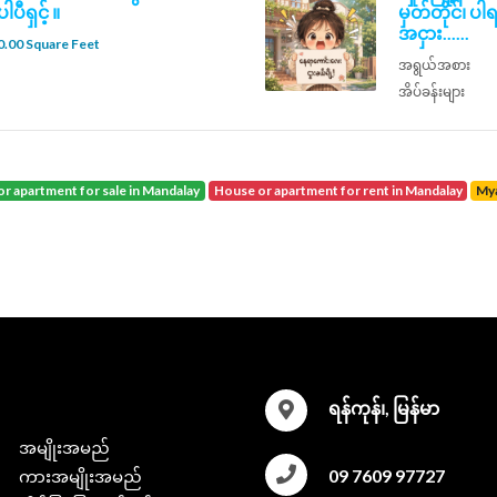
ပီရှင့် ။
မှတ်တိုင်၊ 
အငှား......
.00 Square Feet
အရွယ်အစား
အိပ်ခန်းများ
or apartment for sale in Mandalay
house or apartment for rent in Mandalay
M
ရန်ကုန်၊, မြန်မာ
အမျိုးအမည်
09 7609 97727
ကားအမျိုးအမည်