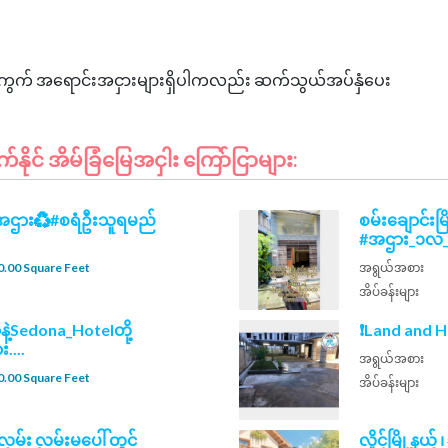
င်း၊မြေကွက် အရောင်းအငှားများရှိပါကလည်း ဆက်သွယ်အပ်နှံပေး
ုင် အိမ်ခြံမြေအငှါး ကြော်ငြာများ:
ပ်အဌား♻️#စရံဦးသူရမည်
စမ်းချောင်း
#အဌား_၁လ_၃၂သ
.00 Square Feet
အရွယ်အစား
အိပ်ခန်းများ
နဲ့Sedona_Hotelတို့
❗Land and H
း....
အရွယ်အစား
.00 Square Feet
အိပ်ခန်းများ
လမ်း လမ်းမပေါ် တွင်
လှိုင်မြို့န