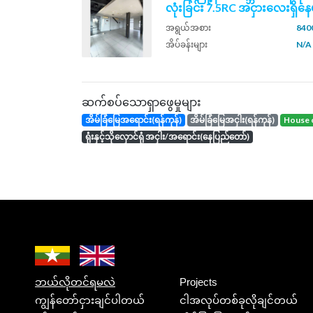
လုံးခြင်း 7.5RC အငှားလေးရှိနေပါ
အရွယ်အစား
8400
အိပ်ခန်းများ
N/A
ဆက်စပ်သောရှာဖွေမှုများ
အိမ်ခြံမြေအရောင်း(ရန်ကုန်)
အိမ်ခြံမြေအငှါး(ရန်ကုန်)
house 
ရုံးနှင့်သိုလှောင်ရုံ အငှါး/အရောင်း(နေပြည်တော်)
ဘယ်လိုတင်ရမလဲ
Projects
ကျွန်တော်ငှားချင်ပါတယ်
ငါအလုပ်တစ်ခုလိုချင်တယ်