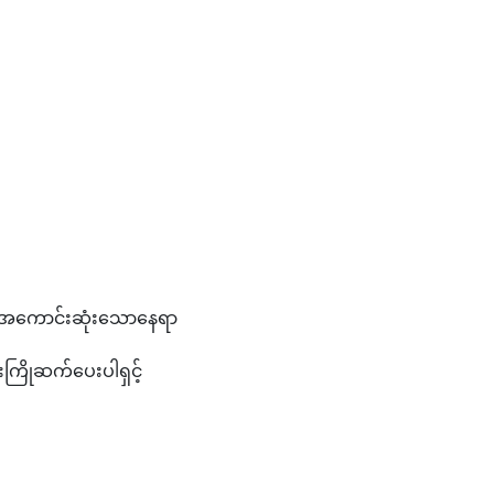
င့်ရန်အကောင်းဆုံးသောနေရာ
းကြိုဆက်ပေးပါရှင့်