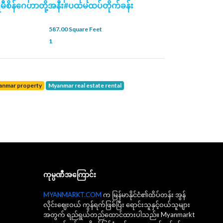
ပါရမီစိန်ဂေဟာတို့အနီး#ပထမထပ်တိုက်ခန်း
587.00 Square Feet
1
yanmar property
Myanmar real estate rental
ကုမ္ပဏီအကြောင်း
MYANMARKT.COM
က မြန်မာနိုင်ငံ၏ထိပ်တန်း အွန်
လိုင်းဈေးဝယ် ကွန်ရက်ဖြစ်ပြီး ရောင်းသူနှင့်ဝယ်သူများ
အတွက် ရည်ရွယ်တည်ထောင်ထားပါသည်။ Myanmarkt