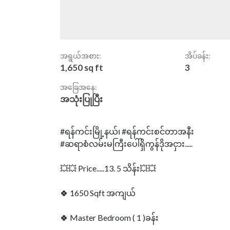
အရွယ်အစား:
အိပ်ခန်း:
1,650 sq ft
3
အခြေအနေ:
အသုံးပြုပြီး
#ရန်ကင်းမြို့နယ်၊ #ရန်ကင်းစင်တာအနီး
#ဆရာစံလမ်းမကြီးပေါ်ရှိကွန်ဒိုအငှား.....
💥💥 Price.....13. 5 သိန်း💥💥
🍀 1650 Sqft အကျယ်
🍀 Master Bedroom ( 1 )ခန်း