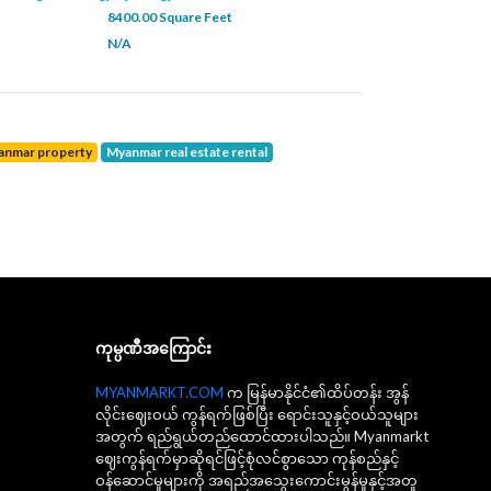
8400.00 Square Feet
N/A
yanmar property
Myanmar real estate rental
ကုမ္ပဏီအကြောင်း
MYANMARKT.COM
က မြန်မာနိုင်ငံ၏ထိပ်တန်း အွန်
လိုင်းဈေးဝယ် ကွန်ရက်ဖြစ်ပြီး ရောင်းသူနှင့်ဝယ်သူများ
အတွက် ရည်ရွယ်တည်ထောင်ထားပါသည်။ Myanmarkt
ဈေးကွန်ရက်မှာဆိုရင်ဖြင့်စုံလင်စွာသော ကုန်စည်နှင့်
ဝန်ဆောင်မှုများကို အရည်အသွေးကောင်းမွန်မှုနှင့်အတူ