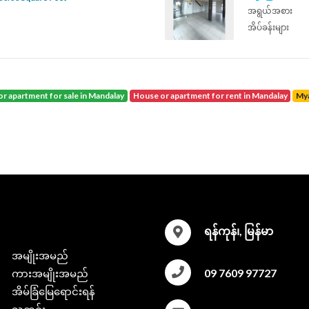
အရွယ်အစား
အိပ်ခန်းများ
or apartment for sale in Mandalay
house or apartment for rent in Mandalay
M
ရန်ကုန်၊, မြန်မာ
အမျိုးအမည်
09 7609 97727
ကားအမျိုးအမည်
အိမ်ခြံမြေရောင်းရန်