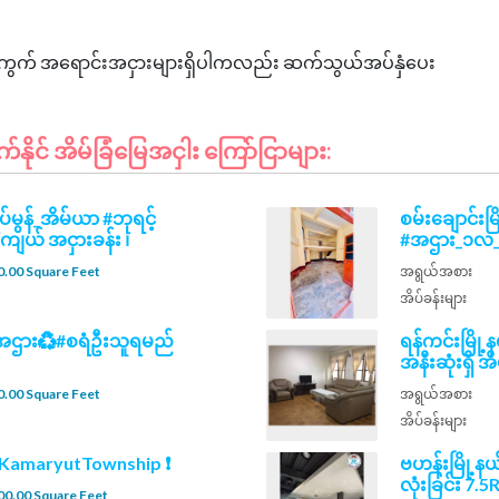
င်း၊မြေကွက် အရောင်းအငှားများရှိပါကလည်း ဆက်သွယ်အပ်နှံပေး
ုင် အိမ်ခြံမြေအငှါး ကြော်ငြာများ:
ပ်မွန်_အိမ်ယာ #ဘုရင့်
စမ်းချောင်း
ကျယ် အငှားခန်း ၊
#အဌား_၁လ_၃၂သ
.00 Square Feet
အရွယ်အစား
အိပ်ခန်းများ
ပ်အဌား♻️#စရံဦးသူရမည်
ရန်ကင်းမြို့
အနီးဆုံးရှိ အိ
.00 Square Feet
အရွယ်အစား
အိပ်ခန်းများ
n KamaryutTownship ❗
ဗဟန်းမြို့နယ
လုံးခြင်း 7.5
00.00 Square Feet