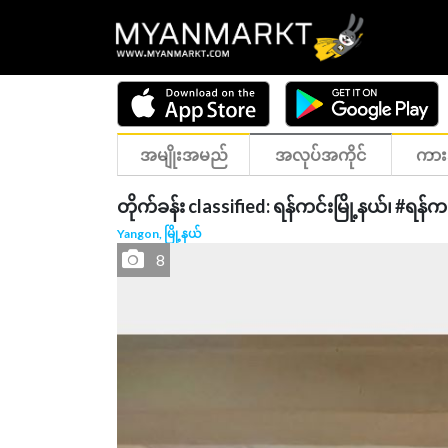
အမျိုးအမည်
အလုပ်အကိုင်
ကား
တိုက်ခန်း classified: ရန်ကင်းမြို့နယ်၊ #ရန
Yangon, မြို့နယ်
8