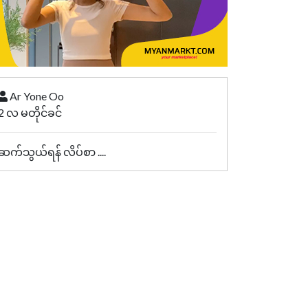
Ar Yone Oo
2 လ မတိုင်ခင်
ဆက်သွယ်ရန် လိပ်စာ ....