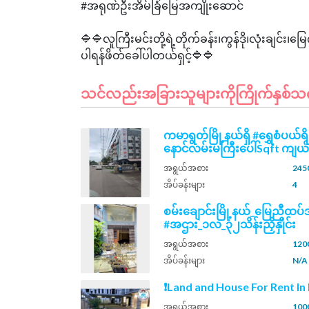
#အရုဏ်ဦးအိမ်ခြံမြေအကျိုးဆောင်
🔷🔷လူကြီးမင်းတို့ရဲ့တိုက်ခန်း၊ကွန်ဒို၊လုံးချ
သင်လည်းအခြားသူများကိုကြိုက်နှစ်သက်နိ
ကမာရွတ်မြို့နယ်ရှိ #ရွှေစံပယ်ရိ
နောင်လမ်းမကြီးပေါ်Sqft ကျယ်
အရွယ်အစား
2450
အိပ်ခန်းများ
4
စမ်းချောင်းမြို့နယ်_မြေညီထ
#အဌား_၁လ_၃၂သိန်းညှိနှိုင်း
အရွယ်အစား
1200
အိပ်ခန်းများ
N/A
❗Land and House For Rent I
အရွယ်အစား
100