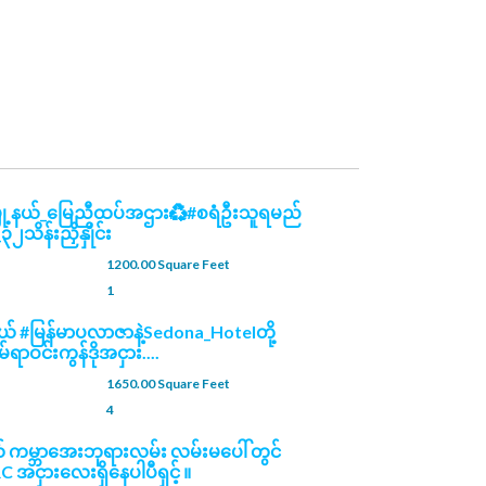
မြို့နယ်_မြေညီထပ်အဌား♻️#စရံဦးသူရမည်
ိန်းညှိနှိုင်း
1200.00 Square Feet
1
နယ် #မြန်မာပလာဇာနဲ့Sedona_Hotelတို့
မ်ရာဝင်းကွန်ဒိုအငှား....
1650.00 Square Feet
4
် ကမ္ဘာ​အေးဘုရားလမ်း လမ်းမပေါ် တွင်
RC အငှားလေးရှိနေပါပီရှင့် ။