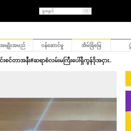
အမျိုးအမည်
ဝန်ဆောင်မှု
အိမ်ခြံမြေ
ပွ
်ကင်းစင်တာအနီး#ဆရာစံလမ်းမကြီးပေါ်ရှိကွန်ဒိုအငှား..