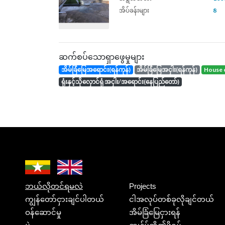
အိပ်ခန်းများ
8
ဆက်စပ်သောရှာဖွေမှုများ
အိမ်ခြံမြေအရောင်း(ရန်ကုန်)
အိမ်ခြံမြေအငှါး(ရန်ကုန်)
house 
ရုံးနှင့်သိုလှောင်ရုံ အငှါး/အရောင်း(နေပြည်တော်)
ဘယ်လိုတင်ရမလဲ
Projects
ကျွန်တော်ငှားချင်ပါတယ်
ငါအလုပ်တစ်ခုလိုချင်တယ်
ဝန်ဆောင်မှု
အိမ်ခြံမြေငှားရန်