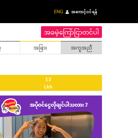
ENG
အကောင့်ဝင်ရန်
အခမဲ့ကြော်ငြာတင်ပါ
ဲ
အခြား
အကူအညီ
13
Lkh