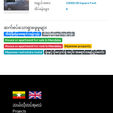
အရွယ်အစား
10000.00 Square Feet
အိပ်ခန်းများ
8
ဆက်စပ်သောရှာဖွေမှုများ
အိမ်ခြံမြေအရောင်း(ရန်ကုန်)
အိမ်ခြံမြေအငှါး(ရန်ကုန်)
house or apartment for sale in Mandalay
house or apartment for rent in Mandalay
Myanmar property
Myanmar real estate rental
ရုံးနှင့်သိုလှောင်ရုံ အငှါး/အရောင်း(နေပြည်တော်)
ဘယ်လိုတင်ရမလဲ
Projects