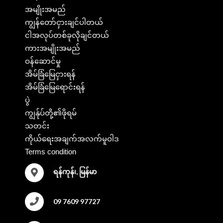
အမျိုးအမည်
ကျွန်တော်ငှားချင်ပါတယ်
ငါအလုပ်တစ်ခုလိုချင်တယ်
ကားအမျိုးအမည်
ဝန်ဆောင်မှု
အိမ်ခြံမြေငှားရန်
အိမ်ခြံမြေရောင်းရန်
ပွဲ
ကျွန်ုပ်တို့၏ဖိုရမ်
သတင်း
ကိုယ်ရေးအချက်အလက်မူဝါဒ
Terms condition
ရန်ကုန်၊, မြန်မာ
09 7609 97727