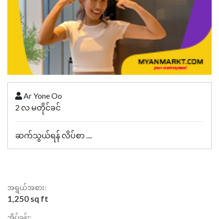
Ar Yone Oo
2 လ မတိုင်ခင်
ဆက်သွယ်ရန် လိပ်စာ ....
အရွယ်အစား:
1,250 sq ft
အိပ်ခန်း: