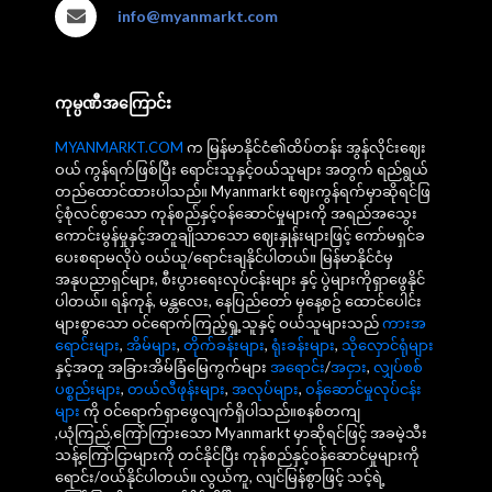
info@myanmarkt.com
ကုမ္ပဏီအကြောင်း
MYANMARKT.COM
က မြန်မာနိုင်ငံ၏ထိပ်တန်း အွန်လိုင်းဈေး
ဝယ် ကွန်ရက်ဖြစ်ပြီး ရောင်းသူနှင့်ဝယ်သူများ အတွက် ရည်ရွယ်
တည်ထောင်ထားပါသည်။ Myanmarkt ဈေးကွန်ရက်မှာဆိုရင်ဖြ
င့်စုံလင်စွာသော ကုန်စည်နှင့်ဝန်ဆောင်မှုများကို အရည်အသွေး
ကောင်းမွန်မှုနှင့်အတူချိုသာသော ဈေးနှုန်းများဖြင့် ကော်မရှင်ခ
ပေးစရာမလိုပဲ ဝယ်ယူ/ရောင်းချနိုင်ပါတယ်။ မြန်မာနိုင်ငံမှ
အနုပညာရှင်များ, စီးပွားရေးလုပ်ငန်းများ နှင့် ပွဲများကိုရှာဖွေနိုင်
ပါတယ်။ ရန်ကုန်, မန္တလေး, နေပြည်တော် မှနေ့စဥ် ထောင်ပေါင်း
များစွာသော ဝင်ရောက်ကြည့်ရှု့သူနှင့် ဝယ်သူများသည်
ကားအ
ရောင်းများ
,
အိမ်များ
,
တိုက်ခန်းများ
,
ရုံးခန်းများ
,
သိုလှောင်ရုံများ
နှင့်အတူ အခြားအိမ်ခြံမြေကွက်များ
အရောင်း
/
အငှား
,
လျှပ်စစ်
ပစ္စည်းများ
,
တယ်လီဖုန်းများ
,
အလုပ်များ
,
ဝန်ဆောင်မှုလုပ်ငန်း
များ
ကို ဝင်ရောက်ရှာဖွေလျက်ရှိပါသည်။စနစ်တကျ
,ယုံကြည်,ကြော်ကြားသော Myanmarkt မှာဆိုရင်ဖြင့် အခမဲ့သီး
သန့်ကြော်ငြာများကို တင်နိုင်ပြီး ကုန်စည်နှင့်ဝန်ဆောင်မှုများကို
ရောင်း/ဝယ်နိုင်ပါတယ်။ လွယ်ကူ, လျင်မြန်စွာဖြင့် သင့်ရဲ့