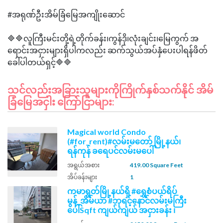
#အရုဏ်ဦးအိမ်ခြံမြေအကျိုးဆောင်
🔷🔷လူကြီးမင်းတို့ရဲ့တိုက်ခန်း၊ကွန်ဒို၊လုံးချင်း၊မြေကွက် အ
ရောင်းအငှားများရှိပါကလည်း ဆက်သွယ်အပ်နှံပေးပါရန်ဖိတ်
သင်လည်းအခြားသူများကိုကြိုက်နှစ်သက်နိုင် အိမ်
ခြံမြေအငှါး ကြော်ငြာများ:
Magical world Condo
(#for_rent)#လမ်းမတော် မြို့နယ်၊
ရန်ကုန် ခရေပင်လမ်းမပေါ်
အရွယ်အစား
419.00 Square Feet
အိပ်ခန်းများ
1
ကမာရွတ်မြို့နယ်ရှိ #ရွှေစံပယ်ရိပ်
မွန်_အိမ်ယာ #ဘုရင့်နောင်လမ်းမကြီး
ပေါ်Sqft ကျယ်ကျယ် အငှားခန်း ၊