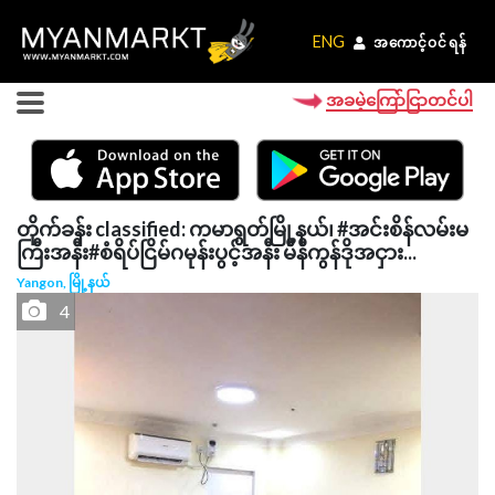
ENG
ENG
အကောင့်ဝင်ရန်
အကောင့်ဝင်ရန်
အခမဲ့ကြော်ငြာတင်ပါ
တိုက်ခန်း classified: ကမာရွတ်မြို့နယ်၊ #အင်းစိန်လမ်းမ
ကြီးအနီး#စံရိပ်ငြိမ်ဂမုန်းပွင့်အနီး မီနီကွန်ဒိုအငှား...
Yangon, မြို့နယ်
4