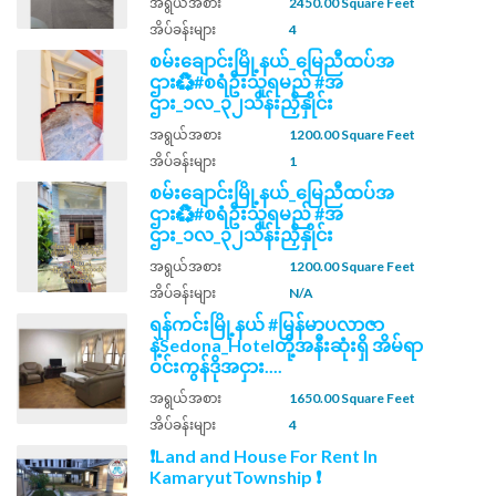
အရွယ်အစား
2450.00 Square Feet
အိပ်ခန်းများ
4
စမ်းချောင်းမြို့နယ်_မြေညီထပ်အ
ဌား♻️#စရံဦးသူရမည် #အ
ဌား_၁လ_၃၂သိန်းညှိနှိုင်း
အရွယ်အစား
1200.00 Square Feet
အိပ်ခန်းများ
1
စမ်းချောင်းမြို့နယ်_မြေညီထပ်အ
ဌား♻️#စရံဦးသူရမည် #အ
ဌား_၁လ_၃၂သိန်းညှိနှိုင်း
အရွယ်အစား
1200.00 Square Feet
အိပ်ခန်းများ
N/A
ရန်ကင်းမြို့နယ် #မြန်မာပလာဇာ
နဲ့Sedona_Hotelတို့အနီးဆုံးရှိ အိမ်ရာ
ဝင်းကွန်ဒိုအငှား....
အရွယ်အစား
1650.00 Square Feet
အိပ်ခန်းများ
4
❗Land and House For Rent In
KamaryutTownship ❗