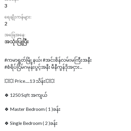
3
ရေချိုးကန်များ:
2
အခြေအနေ:
အသုံးပြုပြီး
#ကမာရွတ်မြို့နယ်၊ #အင်းစိန်လမ်းမကြီးအနီး
#စံရိပ်ငြိမ်ဂမုန်းပွင့်အနီး မီနီကွန်ဒိုအငှား...
💥💥 Price.....13 သိန်း💥💥
🍀 1250 Sqft အကျယ်
🍀 Master Bedroom ( 1 )ခန်း
🍀 Single Bedroom ( 2 )ခန်း