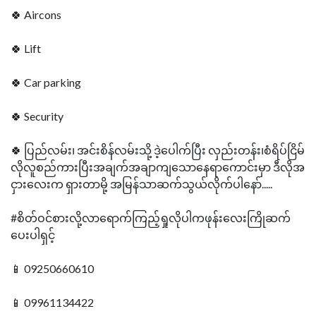
🍀 Aircons
🍀 Lift
🍀 Car parking
🍀 Security
🍀 ပြည်လမ်း၊ အင်းစိန်လမ်းသို့ ဒဲ့ပေါက်ပြီး လှည်းတန်း၊စံရိပ်ငြိမ်
လိုလူစည်ကားပြီးအချက်အချာကျသောနေရာကောင်းမှာ ဒီလိုအ
ငှားလေးက ရှားတာမို့ အမြန်သာဆက်သွယ်လိုက်ပါနော်.....
#စိတ်ဝင်စားလို့လာရောက်ကြည့်ရှုလိုပါကဖုန်းလေးကြိုဆက်
ပေးပါရှင့်
📱 09250660610
📱 09961134422