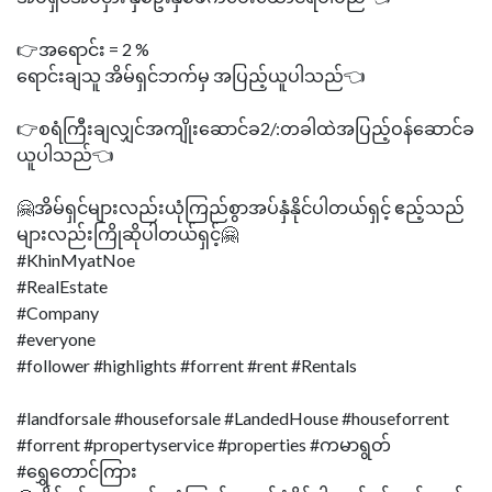
👉အရောင်း = 2 %
ရောင်းချသူ အိမ်ရှင်ဘက်မှ အပြည့်ယူပါသည်👈
👉စရံကြီးချလျှင်အကျိုးဆောင်ခ2/:တခါထဲအပြည့်ဝန်ဆောင်ခ
ယူပါသည်👈
🤗အိမ်ရှင်များလည်းယုံကြည်စွာအပ်နှံနိုင်ပါတယ်ရှင့် ဧည့်သည်
များလည်းကြိုဆိုပါတယ်ရှင့်🤗
#KhinMyatNoe
#RealEstate
#Company
#everyone
#follower #highlights #forrent #rent #Rentals
#landforsale #houseforsale #LandedHouse #houseforrent
#forrent #propertyservice #properties #ကမာရွတ်
#ရွှေတောင်ကြား