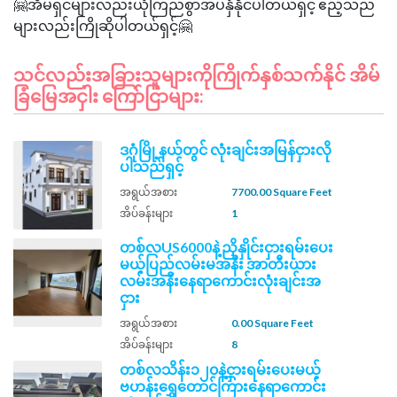
🤗အိမ်ရှင်များလည်းယုံကြည်စွာအပ်နှံနိုင်ပါတယ်ရှင့် ဧည့်သည်
သင်လည်းအခြားသူများကိုကြိုက်နှစ်သက်နိုင် အိမ်
ခြံမြေအငှါး ကြော်ငြာများ:
ဒဂုံမြို့နယ်တွင် လုံးချင်းအမြန်ငှားလို
ပါသည်ရှင့်
အရွယ်အစား
7700.00 Square Feet
အိပ်ခန်းများ
1
တစ်လUS6000နဲ့ညှိနှိုင်းငှားရမ်းပေး
မယ့်ပြည်လမ်းမအနီး အာတီးယား
လမ်းအနီးနေရာကောင်းလုံးချင်းအ
ငှား
အရွယ်အစား
0.00 Square Feet
အိပ်ခန်းများ
8
တစ်လသိန်း၁၂၀နဲ့ငှားရမ်းပေးမယ့်
ဗဟန်းရွှေတောင်ကြားနေရာကောင်း