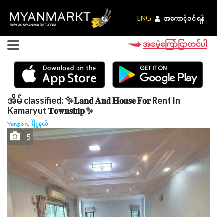
ENG
ENG
အကောင့်ဝင်ရန်
အကောင့်ဝင်ရန်
အခမဲ့ကြော်ငြာတင်ပါ
အိမ် classified: ✨𝐋𝐚𝐧𝐝 𝐀𝐧𝐝 𝐇𝐨𝐮𝐬𝐞 𝐅𝐨𝐫 Rent In
Kamaryut 𝐓𝐨𝐰𝐧𝐬𝐡𝐢𝐩✨
Yangon, မြို့နယ်
5