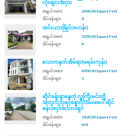
လုံးချင်းအငှား
အရွယ်အစား
2400.00 Square Feet
အိပ်ခန်းများ
8
အင်းယားမြိုင်(ဗဟန်း)
အရွယ်အစား
3200.00 Square Feet
အိပ်ခန်းများ
4
လောကနတ်အိမ်ရာ(မရမ်းကုန်း)
အရွယ်အစား
4900.00 Square Feet
အိပ်ခန်းများ
3
ဆိုင်ခန်းရှာနေတဲ့ လူကြီးမင်းတို့
အတွက်ဘုရင့်နောင်လမ်းမပေါ် ဆိုင်
ခန်းအငှါးလေးပါရှင်
အရွယ်အစား
1800.00 Square Feet
အိပ်ခန်းများ
N/A