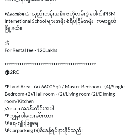
♦𝑳𝒐𝒄𝒂𝒕𝒊𝒐𝒏👉 လှည်းတန်းအနီး၊ ဗဟိုလမ်းဒဲ့‌ ပေါက်၊PISM
Internetional School များအနီး စံရိပ်ငြိမ်အနီး ၊ ကမာရွတ်
မြို့နယ်။
💰
For Rental fee - 120Lakhs
*******************************************
🏠2RC
🔰Land Area - ပေ 6600 Sqft/ Master Bedroom - (4)/Single
Bedroom-(2)/Hall room - (2)/Living room (2)/Dinning
room/Kitchen
/Aircon အခန်းတိုင်းအပါ
🔰ကျွန်းပါကေးခင်းထား
🔰ရေ-ဂျိုးဖြူရေ
🔰Carparking (8)စီးခန့်ရပ်နားနိုင်သည်။