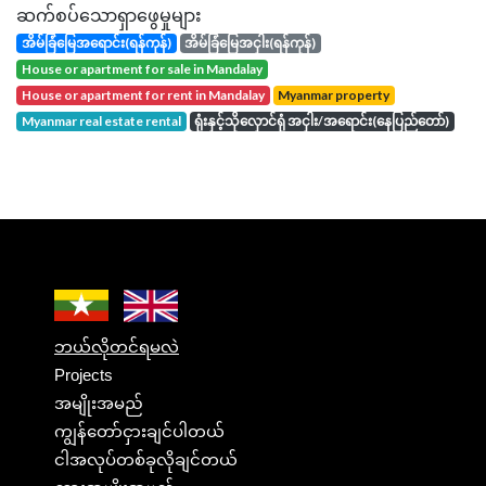
ဆက်စပ်သောရှာဖွေမှုများ
အိမ်ခြံမြေအရောင်း(ရန်ကုန်)
အိမ်ခြံမြေအငှါး(ရန်ကုန်)
house or apartment for sale in Mandalay
house or apartment for rent in Mandalay
Myanmar property
Myanmar real estate rental
ရုံးနှင့်သိုလှောင်ရုံ အငှါး/အရောင်း(နေပြည်တော်)
ဘယ်လိုတင်ရမလဲ
Projects
အမျိုးအမည်
ကျွန်တော်ငှားချင်ပါတယ်
ငါအလုပ်တစ်ခုလိုချင်တယ်