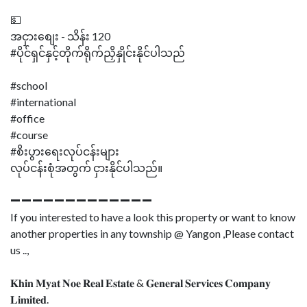
💵
အငှားစျေး - သိန်း 120
#ပိုင်ရှင်နှင့်တိုက်ရိုက်ညှိနှိုင်းနိုင်ပါသည်
#school
#international
#office
#course
#စိးပွားရေးလုပ်ငန်းများ
လုပ်ငန်းစုံအတွက် ငှားနိုင်ပါသည်။
➖➖➖➖➖➖➖➖➖➖➖➖➖
If you interested to have a look this property or want to know
another properties in any township @ Yangon ,Please contact
us ..,
𝐊𝐡𝐢𝐧 𝐌𝐲𝐚𝐭 𝐍𝐨𝐞 𝐑𝐞𝐚𝐥 𝐄𝐬𝐭𝐚𝐭𝐞 & 𝐆𝐞𝐧𝐞𝐫𝐚𝐥 𝐒𝐞𝐫𝐯𝐢𝐜𝐞𝐬 𝐂𝐨𝐦𝐩𝐚𝐧𝐲
𝐋𝐢𝐦𝐢𝐭𝐞𝐝.