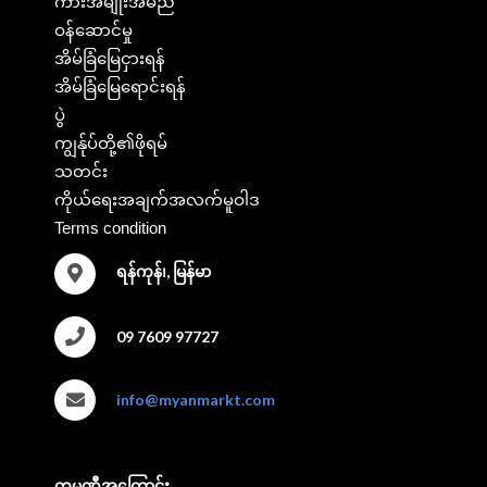
ကားအမျိုးအမည်
ဝန်ဆောင်မှု
အိမ်ခြံမြေငှားရန်
အိမ်ခြံမြေရောင်းရန်
ပွဲ
ကျွန်ုပ်တို့၏ဖိုရမ်
သတင်း
ကိုယ်ရေးအချက်အလက်မူဝါဒ
Terms condition
ရန်ကုန်၊, မြန်မာ
09 7609 97727
info@myanmarkt.com
ကုမ္ပဏီအကြောင်း