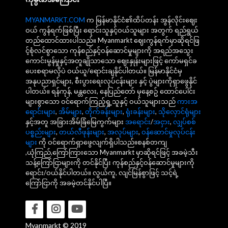
MYANMARKT.COM
က မြန်မာနိုင်ငံ၏ထိပ်တန်း အွန်လိုင်းဈေး
ဝယ် ကွန်ရက်ဖြစ်ပြီး ရောင်းသူနှင့်ဝယ်သူများ အတွက် ရည်ရွယ်
တည်ထောင်ထားပါသည်။ Myanmarkt ဈေးကွန်ရက်မှာဆိုရင်ဖြ
င့်စုံလင်စွာသော ကုန်စည်နှင့်ဝန်ဆောင်မှုများကို အရည်အသွေး
ကောင်းမွန်မှုနှင့်အတူချိုသာသော ဈေးနှုန်းများဖြင့် ကော်မရှင်ခ
ပေးစရာမလိုပဲ ဝယ်ယူ/ရောင်းချနိုင်ပါတယ်။ မြန်မာနိုင်ငံမှ
အနုပညာရှင်များ, စီးပွားရေးလုပ်ငန်းများ နှင့် ပွဲများကိုရှာဖွေနိုင်
ပါတယ်။ ရန်ကုန်, မန္တလေး, နေပြည်တော် မှနေ့စဥ် ထောင်ပေါင်း
များစွာသော ဝင်ရောက်ကြည့်ရှု့သူနှင့် ဝယ်သူများသည်
ကားအ
ရောင်းများ
,
အိမ်များ
,
တိုက်ခန်းများ
,
ရုံးခန်းများ
,
သိုလှောင်ရုံများ
နှင့်အတူ အခြားအိမ်ခြံမြေကွက်များ
အရောင်း
/
အငှား
,
လျှပ်စစ်
ပစ္စည်းများ
,
တယ်လီဖုန်းများ
,
အလုပ်များ
,
ဝန်ဆောင်မှုလုပ်ငန်း
များ
ကို ဝင်ရောက်ရှာဖွေလျက်ရှိပါသည်။စနစ်တကျ
,ယုံကြည်,ကြော်ကြားသော Myanmarkt မှာဆိုရင်ဖြင့် အခမဲ့သီး
သန့်ကြော်ငြာများကို တင်နိုင်ပြီး ကုန်စည်နှင့်ဝန်ဆောင်မှုများကို
ရောင်း/ဝယ်နိုင်ပါတယ်။ လွယ်ကူ, လျင်မြန်စွာဖြင့် သင့်ရဲ့
ကြော်ငြာကို အခမဲ့တင်နိုင်ပါပြီ။
Myanmarkt © 2019