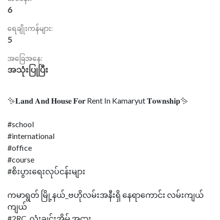
6
ရေချိုးကန်များ:
5
အခြေအနေ:
အသုံးပြုပြီး
✨𝐋𝐚𝐧𝐝 𝐀𝐧𝐝 𝐇𝐨𝐮𝐬𝐞 𝐅𝐨𝐫 Rent In Kamaryut 𝐓𝐨𝐰𝐧𝐬𝐡𝐢𝐩✨
#school
#international
#office
#course
#စိးပွားရေးလုပ်ငန်းများ
ကမာရွတ် မြို့နယ်_ဗဟိုလမ်းအနီးရှိ နေရာကောင်း လမ်းကျယ်
ကျယ်
#2RC_လုံးချင်းအိမ် အငှား