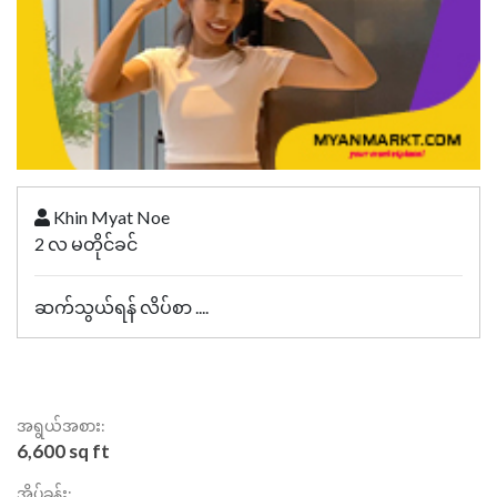
Khin Myat Noe
2 လ မတိုင်ခင်
ဆက်သွယ်ရန် လိပ်စာ ....
အရွယ်အစား:
6,600 sq ft
အိပ်ခန်း: