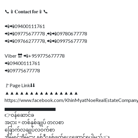
📞📱𝐂𝐨𝐧𝐭𝐚𝐜𝐭 𝐟𝐨𝐫📱📞
📲📲09400111761
📲📲09775677778 ,📲📲09780677778
📲📲09766277778, 📲📲09975677778
Viber 🔛 📲+959775677778
📲09400111761
📲09775677778
🚩Page Link⬇⬇
▲▲▲▲▲▲▲▲▲▲▲▲▲▲▲
https://www.facebook.com/KhinMyatNoeRealEstateCompany
▄▄▄▄▄▄▄▄▄▄▄▄▄▄▄
👉ဝန်ဆောင်ခ
အငှား = တစ်နှစ်ချုပ် တလစာ
ခြောက်လချုပ်လဝက်စာ
အိမ်ရှင်အိမ်ငှား နှစ်ဦးနှစ်ဖက်ပေးဆောင်ရပါမည် 👈