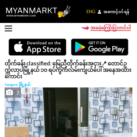
ENG
ENG
အကောင့်ဝင်ရန်
အကောင့်ဝင်ရန်
အခမဲ့ကြော်ငြာတင်ပါ
တိုက်ခန်း classified: မြေညီတိုက်ခန်းအငှား📍 တောင်ဥ
က္ကလာပမြို့နယ် ၁၀ ရပ်ကွက်လမ်းကျယ်ပေါ် အနေအထား
ကောင်း
Yangon, မြို့နယ်
2