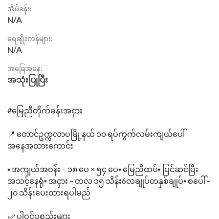
အိပ်ခန်း:
N/A
ရေချိုးကန်များ:
N/A
အခြေအနေ:
အသုံးပြုပြီး
#မြေညီတိုက်ခန်းအငှား
📍 တောင်ဥက္ကလာပမြို့နယ် ၁၀ ရပ်ကွက်လမ်းကျယ်ပေါ်
အနေအထားကောင်း
▪️ အကျယ်အဝန်း – ၁၈ ပေ × ၅၄ ပေ▪️ မြေညီထပ်▪️ ပြင်ဆင်ပြီး
အသင့်နေရုံ▪️ အငှား – တလ ၁၅ သိန်း6လချုပ်တနှစ်ချုပ်▪️ စပေါ် –
၂၀ သိန်းပေးထားရပါမည်
✅ ပါဝင်ပစ္စည်းများ