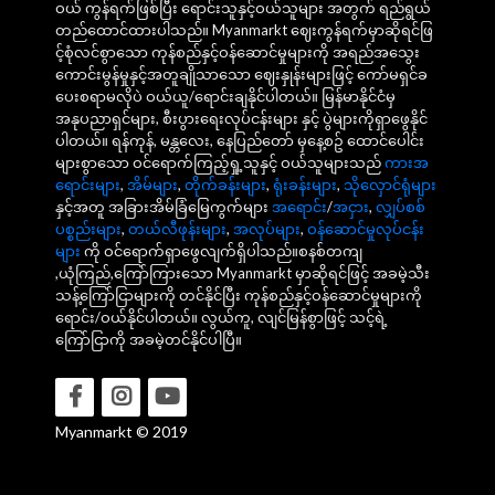
ဝယ် ကွန်ရက်ဖြစ်ပြီး ရောင်းသူနှင့်ဝယ်သူများ အတွက် ရည်ရွယ်
တည်ထောင်ထားပါသည်။ Myanmarkt ဈေးကွန်ရက်မှာဆိုရင်ဖြ
င့်စုံလင်စွာသော ကုန်စည်နှင့်ဝန်ဆောင်မှုများကို အရည်အသွေး
ကောင်းမွန်မှုနှင့်အတူချိုသာသော ဈေးနှုန်းများဖြင့် ကော်မရှင်ခ
ပေးစရာမလိုပဲ ဝယ်ယူ/ရောင်းချနိုင်ပါတယ်။ မြန်မာနိုင်ငံမှ
အနုပညာရှင်များ, စီးပွားရေးလုပ်ငန်းများ နှင့် ပွဲများကိုရှာဖွေနိုင်
ပါတယ်။ ရန်ကုန်, မန္တလေး, နေပြည်တော် မှနေ့စဥ် ထောင်ပေါင်း
များစွာသော ဝင်ရောက်ကြည့်ရှု့သူနှင့် ဝယ်သူများသည်
ကားအ
ရောင်းများ
,
အိမ်များ
,
တိုက်ခန်းများ
,
ရုံးခန်းများ
,
သိုလှောင်ရုံများ
နှင့်အတူ အခြားအိမ်ခြံမြေကွက်များ
အရောင်း
/
အငှား
,
လျှပ်စစ်
ပစ္စည်းများ
,
တယ်လီဖုန်းများ
,
အလုပ်များ
,
ဝန်ဆောင်မှုလုပ်ငန်း
များ
ကို ဝင်ရောက်ရှာဖွေလျက်ရှိပါသည်။စနစ်တကျ
,ယုံကြည်,ကြော်ကြားသော Myanmarkt မှာဆိုရင်ဖြင့် အခမဲ့သီး
သန့်ကြော်ငြာများကို တင်နိုင်ပြီး ကုန်စည်နှင့်ဝန်ဆောင်မှုများကို
ရောင်း/ဝယ်နိုင်ပါတယ်။ လွယ်ကူ, လျင်မြန်စွာဖြင့် သင့်ရဲ့
ကြော်ငြာကို အခမဲ့တင်နိုင်ပါပြီ။
Myanmarkt © 2019