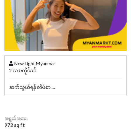
New Light Myanmar
2 လ မတိုင်ခင်
ဆက်သွယ်ရန် လိပ်စာ ....
အရွယ်အစား:
972 sq ft