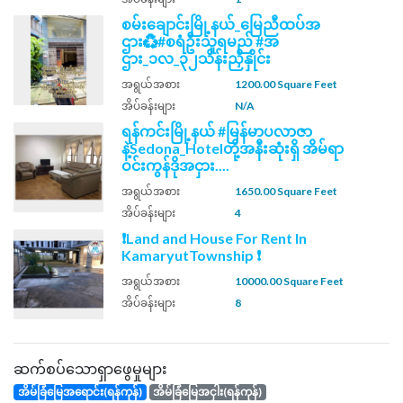
စမ်းချောင်းမြို့နယ်_မြေညီထပ်အ
ဌား♻️#စရံဦးသူရမည် #အ
ဌား_၁လ_၃၂သိန်းညှိနှိုင်း
အရွယ်အစား
1200.00 Square Feet
အိပ်ခန်းများ
N/A
ရန်ကင်းမြို့နယ် #မြန်မာပလာဇာ
နဲ့Sedona_Hotelတို့အနီးဆုံးရှိ အိမ်ရာ
ဝင်းကွန်ဒိုအငှား....
အရွယ်အစား
1650.00 Square Feet
အိပ်ခန်းများ
4
❗Land and House For Rent In
KamaryutTownship ❗
အရွယ်အစား
10000.00 Square Feet
အိပ်ခန်းများ
8
ဆက်စပ်သောရှာဖွေမှုများ
အိမ်ခြံမြေအရောင်း(ရန်ကုန်)
အိမ်ခြံမြေအငှါး(ရန်ကုန်)