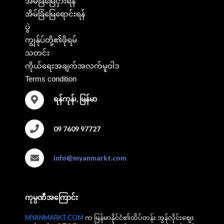
အိမ်ခြံမြေငှားရန်
အိမ်ခြံမြေရောင်းရန်
ပွဲ
ကျွန်ုပ်တို့၏ဖိုရမ်
သတင်း
ကိုယ်ရေးအချက်အလက်မူဝါဒ
Terms condition
ရန်ကုန်၊, မြန်မာ
09 7609 97727
info@myanmarkt.com
ကုမ္ပဏီအကြောင်း
MYANMARKT.COM
က မြန်မာနိုင်ငံ၏ထိပ်တန်း အွန်လိုင်းဈေး