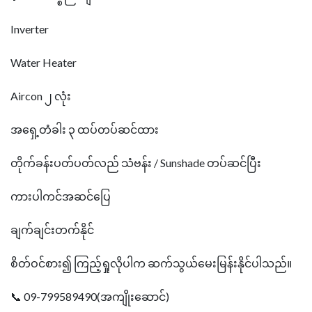
Inverter
Water Heater
Aircon ၂ လုံး
အရှေ့တံခါး ၃ ထပ်တပ်ဆင်ထား
တိုက်ခန်းပတ်ပတ်လည် သံဗန်း / Sunshade တပ်ဆင်ပြီး
ကားပါကင်အဆင်ပြေ
ချက်ချင်းတက်နိုင်
စိတ်ဝင်စား၍ ကြည့်ရှုလိုပါက ဆက်သွယ်မေးမြန်းနိုင်ပါသည်။