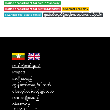
house or apartment for sale in Mandalay
house or apartment for rent in Mandalay
Myanmar property
Myanmar real estate rental
ရုံးနှင့်သိုလှောင်ရုံ အငှါး/အရောင်း(နေပြည်တော်)
ဘယ်လိုတင်ရမလဲ
Projects
အမျိုးအမည်
ကျွန်တော်ငှားချင်ပါတယ်
ငါအလုပ်တစ်ခုလိုချင်တယ်
ကားအမျိုးအမည်
ဝန်ဆောင်မှု