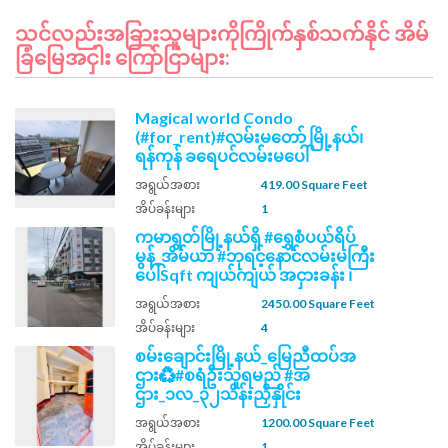
သင်လည်းအခြားသူများကိုကြိုက်နှစ်သက်နိုင် အိမ်
ခြံမြေအငှါး ကြော်ငြာများ:
Magical world Condo
(#for_rent)#လမ်းမတော် မြို့နယ်၊
ရန်ကုန် ခရေပင်လမ်းမပေါ်
အရွယ်အစား
419.00 Square Feet
အိပ်ခန်းများ
1
ကမာရွတ်မြို့နယ်ရှိ #ရွှေစံပယ်ရိပ်
မွန်_အိမ်ယာ #ဘုရင့်နောင်လမ်းမကြီး
ပေါ်Sqft ကျယ်ကျယ် အငှားခန်း ၊
အရွယ်အစား
2450.00 Square Feet
အိပ်ခန်းများ
4
စမ်းချောင်းမြို့နယ်_မြေညီထပ်အ
ဌား♻️#စရံဦးသူရမည် #အ
ဌား_၁လ_၃၂သိန်းညှိနှိုင်း
အရွယ်အစား
1200.00 Square Feet
အိပ်ခန်းများ
1