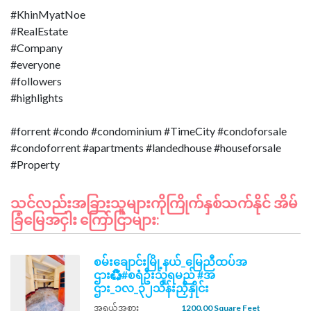
#KhinMyatNoe
#RealEstate
#Company
#everyone
#followers
#highlights
#forrent #condo #condominium #TimeCity #condoforsale
#condoforrent #apartments #landedhouse #houseforsale
သင်လည်းအခြားသူများကိုကြိုက်နှစ်သက်နိုင် အိမ်
ခြံမြေအငှါး ကြော်ငြာများ:
စမ်းချောင်းမြို့နယ်_မြေညီထပ်အ
ဌား♻️#စရံဦးသူရမည် #အ
ဌား_၁လ_၃၂သိန်းညှိနှိုင်း
အရွယ်အစား
1200.00 Square Feet