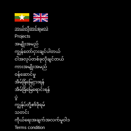
ဘယ်လိုတင်ရမလဲ
Projects
အမျိုးအမည်
ကျွန်တော်ငှားချင်ပါတယ်
ငါအလုပ်တစ်ခုလိုချင်တယ်
ကားအမျိုးအမည်
ဝန်ဆောင်မှု
အိမ်ခြံမြေငှားရန်
အိမ်ခြံမြေရောင်းရန်
ပွဲ
ကျွန်ုပ်တို့၏ဖိုရမ်
သတင်း
ကိုယ်ရေးအချက်အလက်မူဝါဒ
Terms condition