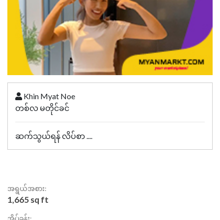
Khin Myat Noe
တစ်လ မတိုင်ခင်
ဆက်သွယ်ရန် လိပ်စာ ....
အရွယ်အစား:
1,665 sq ft
အိပ်ခန်း: