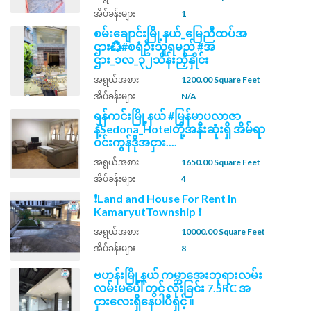
အိပ်ခန်းများ
1
စမ်းချောင်းမြို့နယ်_မြေညီထပ်အ
ဌား♻️#စရံဦးသူရမည် #အ
ဌား_၁လ_၃၂သိန်းညှိနှိုင်း
အရွယ်အစား
1200.00 Square Feet
အိပ်ခန်းများ
N/A
ရန်ကင်းမြို့နယ် #မြန်မာပလာဇာ
နဲ့Sedona_Hotelတို့အနီးဆုံးရှိ အိမ်ရာ
ဝင်းကွန်ဒိုအငှား....
အရွယ်အစား
1650.00 Square Feet
အိပ်ခန်းများ
4
❗Land and House For Rent In
KamaryutTownship ❗
အရွယ်အစား
10000.00 Square Feet
အိပ်ခန်းများ
8
ဗဟန်းမြို့နယ် ကမ္ဘာ​အေးဘုရားလမ်း
လမ်းမပေါ် တွင် လုံးခြင်း 7.5RC အ
ငှားလေးရှိနေပါပီရှင့် ။