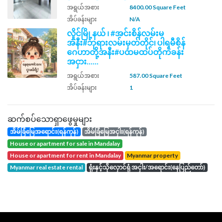
အရွယ်အစား
8400.00 Square Feet
အိပ်ခန်းများ
N/A
လှိုင်မြို့နယ် ၊ #အင်းစိန်လမ်းမ
အနီး#ဘုရားလမ်းမှတ်တိုင်၊ ပါရမီစိန်
ဂေဟာတို့အနီး#ပထမထပ်တိုက်ခန်း
အငှား......
အရွယ်အစား
587.00 Square Feet
အိပ်ခန်းများ
1
ဆက်စပ်သောရှာဖွေမှုများ
အိမ်ခြံမြေအရောင်း(ရန်ကုန်)
အိမ်ခြံမြေအငှါး(ရန်ကုန်)
house or apartment for sale in Mandalay
house or apartment for rent in Mandalay
Myanmar property
Myanmar real estate rental
ရုံးနှင့်သိုလှောင်ရုံ အငှါး/အရောင်း(နေပြည်တော်)