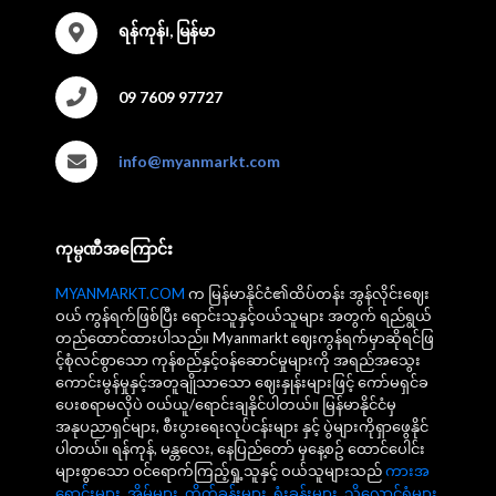
ရန်ကုန်၊, မြန်မာ
09 7609 97727
info@myanmarkt.com
ကုမ္ပဏီအကြောင်း
MYANMARKT.COM
က မြန်မာနိုင်ငံ၏ထိပ်တန်း အွန်လိုင်းဈေး
ဝယ် ကွန်ရက်ဖြစ်ပြီး ရောင်းသူနှင့်ဝယ်သူများ အတွက် ရည်ရွယ်
တည်ထောင်ထားပါသည်။ Myanmarkt ဈေးကွန်ရက်မှာဆိုရင်ဖြ
င့်စုံလင်စွာသော ကုန်စည်နှင့်ဝန်ဆောင်မှုများကို အရည်အသွေး
ကောင်းမွန်မှုနှင့်အတူချိုသာသော ဈေးနှုန်းများဖြင့် ကော်မရှင်ခ
ပေးစရာမလိုပဲ ဝယ်ယူ/ရောင်းချနိုင်ပါတယ်။ မြန်မာနိုင်ငံမှ
အနုပညာရှင်များ, စီးပွားရေးလုပ်ငန်းများ နှင့် ပွဲများကိုရှာဖွေနိုင်
ပါတယ်။ ရန်ကုန်, မန္တလေး, နေပြည်တော် မှနေ့စဥ် ထောင်ပေါင်း
များစွာသော ဝင်ရောက်ကြည့်ရှု့သူနှင့် ဝယ်သူများသည်
ကားအ
ရောင်းများ
,
အိမ်များ
,
တိုက်ခန်းများ
,
ရုံးခန်းများ
,
သိုလှောင်ရုံများ