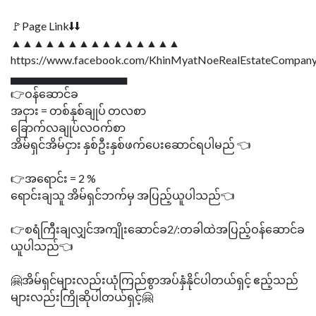
🚩Page Link⬇⬇
▲▲▲▲▲▲▲▲▲▲▲▲▲▲▲
https://www.facebook.com/KhinMyatNoeRealEstateCompany
▄▄▄▄▄▄▄▄▄▄▄▄▄▄▄
👉ဝန်ဆောင်ခ
အငှား = တစ်နှစ်ချုပ် တလစာ
ခြောက်လချုပ်လဝက်စာ
အိမ်ရှင်အိမ်ငှား နှစ်ဦးနှစ်ဖက်ပေးဆောင်ရပါမည် 👈
👉အရောင်း = 2 %
ရောင်းချသူ အိမ်ရှင်ဘက်မှ အပြည့်ယူပါသည်👈
👉စရံကြီးချလျှင်အကျိုးဆောင်ခ2/:တခါထဲအပြည့်ဝန်ဆောင်ခ
ယူပါသည်👈
🤗အိမ်ရှင်များလည်းယုံကြည်စွာအပ်နှံနိုင်ပါတယ်ရှင့် ဧည့်သည်
များလည်းကြိုဆိုပါတယ်ရှင့်🤗