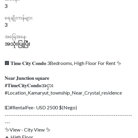
3
ရေချိုးကန်များ:
3
အခြေအနေ:
အသုံးပြုပြီး
🏢 𝐓𝐢𝐦𝐞 𝐂𝐢𝐭𝐲 𝐂𝐨𝐧𝐝𝐨 3Bedrooms, High Floor For Rent ✨
𝐍𝐞𝐚𝐫 𝐉𝐮𝐧𝐜𝐭𝐢𝐨𝐧 𝐬𝐪𝐮𝐚𝐫𝐞
#𝐓𝐢𝐦𝐞𝐂𝐢𝐭𝐲𝐂𝐨𝐧𝐝𝐨အငှား
#Location_Kamaryut_township_Near_Crystal_residence
💵#RentalFee- USD 2500 $(Nego)
---------------------------------------------------------------------
---
✨View - City View ✨
🔸 High Floor