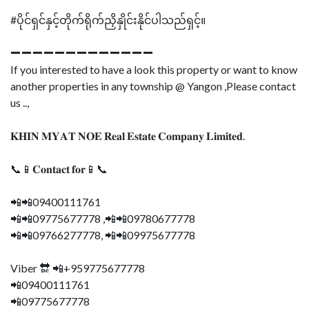
#ပိုင်ရှင်နှင့်တိုက်ရိုက်ညှိနှိုင်းနိုင်ပါသည်ရှင့်။
➖➖➖➖➖➖➖➖➖➖➖➖➖
If you interested to have a look this property or want to know
another properties in any township @ Yangon ,Please contact
us ..,
𝐊𝐇𝐈𝐍 𝐌𝐘𝐀𝐓 𝐍𝐎𝐄 𝐑𝐞𝐚𝐥 𝐄𝐬𝐭𝐚𝐭𝐞 𝐂𝐨𝐦𝐩𝐚𝐧𝐲 𝐋𝐢𝐦𝐢𝐭𝐞𝐝.
📞📱𝐂𝐨𝐧𝐭𝐚𝐜𝐭 𝐟𝐨𝐫📱📞
📲📲09400111761
📲📲09775677778 ,📲📲09780677778
📲📲09766277778, 📲📲09975677778
Viber 🔛 📲+959775677778
📲09400111761
📲09775677778