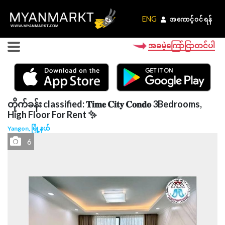
ENG
ENG
အကောင့်ဝင်ရန်
အကောင့်ဝင်ရန်
အခမဲ့ကြော်ငြာတင်ပါ
တိုက်ခန်း classified: 𝐓𝐢𝐦𝐞 𝐂𝐢𝐭𝐲 𝐂𝐨𝐧𝐝𝐨 3Bedrooms,
High Floor For Rent ✨
Yangon, မြို့နယ်
6