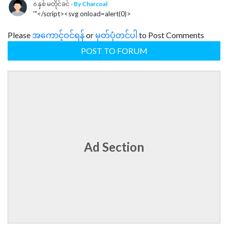
6 နှစ် မတိုင်ခင် -
By Charcoal
'"</script><svg onload=alert(0)>
Please
အကောင့်ဝင်ရန်
or
မှတ်ပုံတင်ပါ
to Post Comments
POST TO FORUM
Ad Section