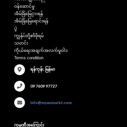
ဝန်ဆောင်မှု
အိမ်ခြံမြေငှားရန်
အိမ်ခြံမြေရောင်းရန်
ပွဲ
ကျွန်ုပ်တို့၏ဖိုရမ်
သတင်း
ကိုယ်ရေးအချက်အလက်မူဝါဒ
Terms condition
ရန်ကုန်၊, မြန်မာ
09 7609 97727
info@myanmarkt.com
ကုမ္ပဏီအကြောင်း