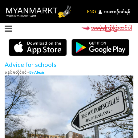
ENG
ENG
အကောင့်ဝင်ရန်
အကောင့်ဝင်ရန်
အခမဲ့ကြော်ငြာတင်ပါ
Advice for schools
6 နှစ် မတိုင်ခင် -
By Alexis