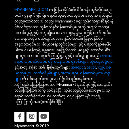
MYANMARKT.COM
က မြန်မာနိုင်ငံ၏ထိပ်တန်း အွန်လိုင်းဈေး
ဝယ် ကွန်ရက်ဖြစ်ပြီး ရောင်းသူနှင့်ဝယ်သူများ အတွက် ရည်ရွယ်
တည်ထောင်ထားပါသည်။ Myanmarkt ဈေးကွန်ရက်မှာဆိုရင်ဖြ
င့်စုံလင်စွာသော ကုန်စည်နှင့်ဝန်ဆောင်မှုများကို အရည်အသွေး
ကောင်းမွန်မှုနှင့်အတူချိုသာသော ဈေးနှုန်းများဖြင့် ကော်မရှင်ခ
ပေးစရာမလိုပဲ ဝယ်ယူ/ရောင်းချနိုင်ပါတယ်။ မြန်မာနိုင်ငံမှ
အနုပညာရှင်များ, စီးပွားရေးလုပ်ငန်းများ နှင့် ပွဲများကိုရှာဖွေနိုင်
ပါတယ်။ ရန်ကုန်, မန္တလေး, နေပြည်တော် မှနေ့စဥ် ထောင်ပေါင်း
များစွာသော ဝင်ရောက်ကြည့်ရှု့သူနှင့် ဝယ်သူများသည်
ကားအ
ရောင်းများ
,
အိမ်များ
,
တိုက်ခန်းများ
,
ရုံးခန်းများ
,
သိုလှောင်ရုံများ
နှင့်အတူ အခြားအိမ်ခြံမြေကွက်များ
အရောင်း
/
အငှား
,
လျှပ်စစ်
ပစ္စည်းများ
,
တယ်လီဖုန်းများ
,
အလုပ်များ
,
ဝန်ဆောင်မှုလုပ်ငန်း
များ
ကို ဝင်ရောက်ရှာဖွေလျက်ရှိပါသည်။စနစ်တကျ
,ယုံကြည်,ကြော်ကြားသော Myanmarkt မှာဆိုရင်ဖြင့် အခမဲ့သီး
သန့်ကြော်ငြာများကို တင်နိုင်ပြီး ကုန်စည်နှင့်ဝန်ဆောင်မှုများကို
ရောင်း/ဝယ်နိုင်ပါတယ်။ လွယ်ကူ, လျင်မြန်စွာဖြင့် သင့်ရဲ့
ကြော်ငြာကို အခမဲ့တင်နိုင်ပါပြီ။
Myanmarkt © 2019