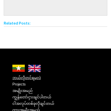
Related Posts:
ဘယ်လိုတင်ရမလဲ
Projects
အမျိုးအမည်
ကျွန်တော်ငှားချင်ပါတယ်
ငါအလုပ်တစ်ခုလိုချင်တယ်
ကားအမျိုးအမည်