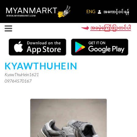
ENG
ENG
အကောင့်ဝင်ရန်
အကောင့်ဝင်ရန်
အခမဲ့ကြော်ငြာတင်ပါ
KYAWTHUHEIN
KyawThuHein1621
09764570167