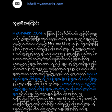
info@myanmarkt.com
ကုမ္ပဏီအကြောင်း
MYANMARKT.COM
က မြန်မာနိုင်ငံ၏ထိပ်တန်း အွန်လိုင်းဈေး
ဝယ် ကွန်ရက်ဖြစ်ပြီး ရောင်းသူနှင့်ဝယ်သူများ အတွက် ရည်ရွယ်
တည်ထောင်ထားပါသည်။ Myanmarkt ဈေးကွန်ရက်မှာဆိုရင်ဖြ
င့်စုံလင်စွာသော ကုန်စည်နှင့်ဝန်ဆောင်မှုများကို အရည်အသွေး
ကောင်းမွန်မှုနှင့်အတူချိုသာသော ဈေးနှုန်းများဖြင့် ကော်မရှင်ခ
ပေးစရာမလိုပဲ ဝယ်ယူ/ရောင်းချနိုင်ပါတယ်။ မြန်မာနိုင်ငံမှ
အနုပညာရှင်များ, စီးပွားရေးလုပ်ငန်းများ နှင့် ပွဲများကိုရှာဖွေနိုင်
ပါတယ်။ ရန်ကုန်, မန္တလေး, နေပြည်တော် မှနေ့စဥ် ထောင်ပေါင်း
များစွာသော ဝင်ရောက်ကြည့်ရှု့သူနှင့် ဝယ်သူများသည်
ကားအ
ရောင်းများ
,
အိမ်များ
,
တိုက်ခန်းများ
,
ရုံးခန်းများ
,
သိုလှောင်ရုံများ
နှင့်အတူ အခြားအိမ်ခြံမြေကွက်များ
အရောင်း
/
အငှား
,
လျှပ်စစ်
ပစ္စည်းများ
,
တယ်လီဖုန်းများ
,
အလုပ်များ
,
ဝန်ဆောင်မှုလုပ်ငန်း
များ
ကို ဝင်ရောက်ရှာဖွေလျက်ရှိပါသည်။စနစ်တကျ
,ယုံကြည်,ကြော်ကြားသော Myanmarkt မှာဆိုရင်ဖြင့် အခမဲ့သီး
သန့်ကြော်ငြာများကို တင်နိုင်ပြီး ကုန်စည်နှင့်ဝန်ဆောင်မှုများကို
ရောင်း/ဝယ်နိုင်ပါတယ်။ လွယ်ကူ, လျင်မြန်စွာဖြင့် သင့်ရဲ့