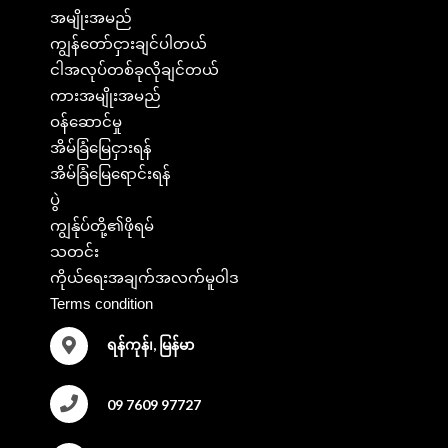
အမျိုးအမည်
ကျွန်တော်ငှားချင်ပါတယ်
ငါအလုပ်တစ်ခုလိုချင်တယ်
ကားအမျိုးအမည်
ဝန်ဆောင်မှု
အိမ်ခြံမြေငှားရန်
အိမ်ခြံမြေရောင်းရန်
ပွဲ
ကျွန်ုပ်တို့၏ဖိုရမ်
သတင်း
ကိုယ်ရေးအချက်အလက်မူဝါဒ
Terms condition
ရန်ကုန်၊, မြန်မာ
09 7609 97727