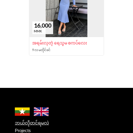
16,000
MMK
အရမ်းလှတဲ့ ရေသူမ စကပ်လေး
9 လ မတိုင်ခင်
ဘယ်လိုတင်ရမလဲ
Projects