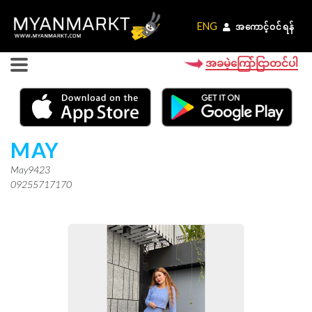
ENG
ENG
အကောင့်ဝင်ရန်
အကောင့်ဝင်ရန်
အခမဲ့ကြော်ငြာတင်ပါ
MAY
May9423
09255717170