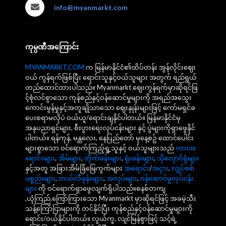
info@myanmarkt.com
ကုမ္ပဏီအကြောင်း
MYANMARKT.COM
က မြန်မာနိုင်ငံ၏ထိပ်တန်း အွန်လိုင်းဈေး
ဝယ် ကွန်ရက်ဖြစ်ပြီး ရောင်းသူနှင့်ဝယ်သူများ အတွက် ရည်ရွယ်
တည်ထောင်ထားပါသည်။ Myanmarkt ဈေးကွန်ရက်မှာဆိုရင်ဖြ
င့်စုံလင်စွာသော ကုန်စည်နှင့်ဝန်ဆောင်မှုများကို အရည်အသွေး
ကောင်းမွန်မှုနှင့်အတူချိုသာသော ဈေးနှုန်းများဖြင့် ကော်မရှင်ခ
ပေးစရာမလိုပဲ ဝယ်ယူ/ရောင်းချနိုင်ပါတယ်။ မြန်မာနိုင်ငံမှ
အနုပညာရှင်များ, စီးပွားရေးလုပ်ငန်းများ နှင့် ပွဲများကိုရှာဖွေနိုင်
ပါတယ်။ ရန်ကုန်, မန္တလေး, နေပြည်တော် မှနေ့စဥ် ထောင်ပေါင်း
များစွာသော ဝင်ရောက်ကြည့်ရှု့သူနှင့် ဝယ်သူများသည်
ကားအ
ရောင်းများ
,
အိမ်များ
,
တိုက်ခန်းများ
,
ရုံးခန်းများ
,
သိုလှောင်ရုံများ
နှင့်အတူ အခြားအိမ်ခြံမြေကွက်များ
အရောင်း
/
အငှား
,
လျှပ်စစ်
ပစ္စည်းများ
,
တယ်လီဖုန်းများ
,
အလုပ်များ
,
ဝန်ဆောင်မှုလုပ်ငန်း
များ
ကို ဝင်ရောက်ရှာဖွေလျက်ရှိပါသည်။စနစ်တကျ
,ယုံကြည်,ကြော်ကြားသော Myanmarkt မှာဆိုရင်ဖြင့် အခမဲ့သီး
သန့်ကြော်ငြာများကို တင်နိုင်ပြီး ကုန်စည်နှင့်ဝန်ဆောင်မှုများကို
ရောင်း/ဝယ်နိုင်ပါတယ်။ လွယ်ကူ, လျင်မြန်စွာဖြင့် သင့်ရဲ့