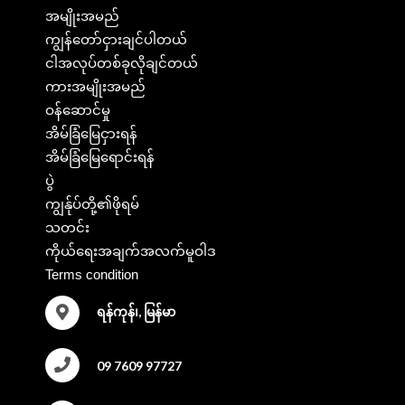
အမျိုးအမည်
ကျွန်တော်ငှားချင်ပါတယ်
ငါအလုပ်တစ်ခုလိုချင်တယ်
ကားအမျိုးအမည်
ဝန်ဆောင်မှု
အိမ်ခြံမြေငှားရန်
အိမ်ခြံမြေရောင်းရန်
ပွဲ
ကျွန်ုပ်တို့၏ဖိုရမ်
သတင်း
ကိုယ်ရေးအချက်အလက်မူဝါဒ
Terms condition
ရန်ကုန်၊, မြန်မာ
09 7609 97727