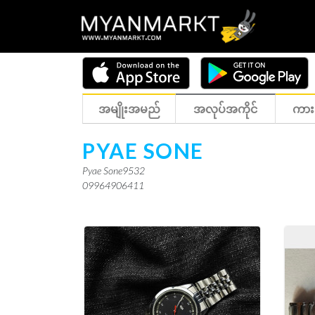
အမျိုးအမည်
အလုပ်အကိုင်
ကား
PYAE SONE
Pyae Sone9532
09964906411