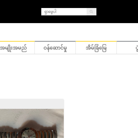
အမျိုးအမည်
ဝန်ဆောင်မှု
အိမ်ခြံမြေ
ပွ