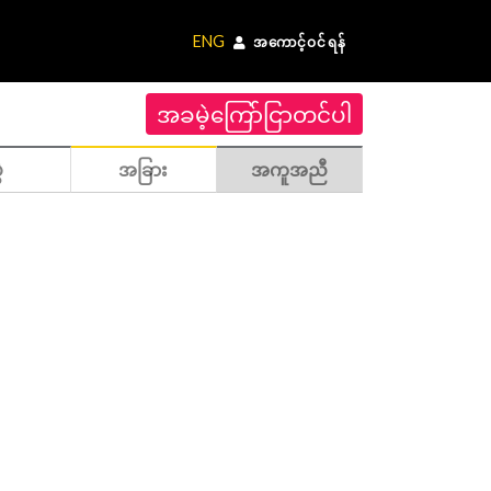
ENG
အကောင့်ဝင်ရန်
အခမဲ့ကြော်ငြာတင်ပါ
ဲ
အခြား
အကူအညီ