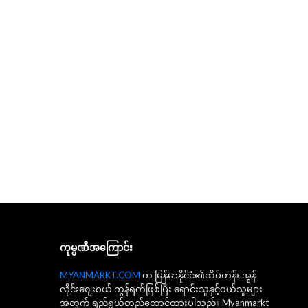
ကုမ္ပဏီအကြောင်း
MYANMARKT.COM
က မြန်မာနိုင်ငံ၏ထိပ်တန်း အွန်
လိုင်းဈေးဝယ် ကွန်ရက်ဖြစ်ပြီး ရောင်းသူနှင့်ဝယ်သူများ
အတွက် ရည်ရွယ်တည်ထောင်ထားပါသည်။ Myanmarkt