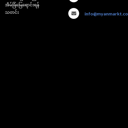
အိမ်ခြံမြေရောင်းရန်
သတင်း
info@myanmarkt.c