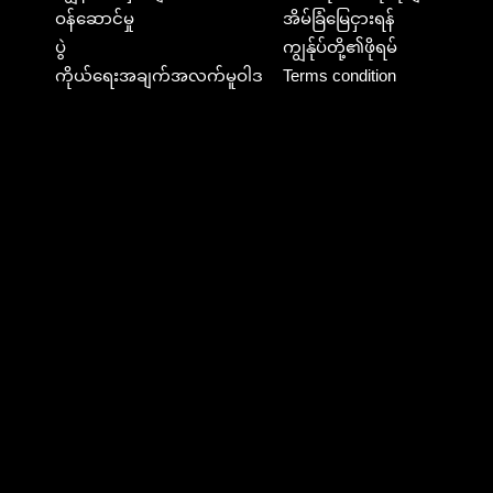
ဝန်ဆောင်မှု
အိမ်ခြံမြေငှားရန်
ပွဲ
ကျွန်ုပ်တို့၏ဖိုရမ်
ကိုယ်ရေးအချက်အလက်မူဝါဒ
Terms condition