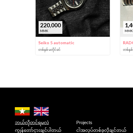
220,000
1,4
MMK
MMK
Seiko 5 automatic
RADO
တစ်နှစ် မတိုင်ခင်
တစ်နှစ်
ဘယ်လိုတင်ရမလဲ
Projects
ကျွန်တော်ငှားချင်ပါတယ်
ငါအလုပ်တစ်ခုလိုချင်တယ်