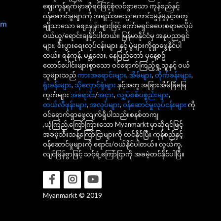
ဈေးကွန်ရက်မှာဆိုရင်ဖြင့်စုံလင်စွာသော ကုန်စည်နှင့်
ဝန်ဆောင်မှုများကို အရည်အသွေးကောင်းမွန်မှုနှင့်အတူ
om
ချိုသာသော ဈေးနှုန်းများဖြင့် ကော်မရှင်ခပေးစရာမလိုပဲ
ဝယ်ယူ/ရောင်းချနိုင်ပါတယ်။ မြန်မာနိုင်ငံမှ အနုပညာရှင်
များ, စီးပွားရေးလုပ်ငန်းများ နှင့် ပွဲများကိုရှာဖွေနိုင်ပါ
တယ်။ ရန်ကုန်, မန္တလေး, နေပြည်တော် မှနေ့စဥ်
ထောင်ပေါင်းများစွာသော ဝင်ရောက်ကြည့်ရှု့သူနှင့် ဝယ်
သူများသည်
ကားအရောင်းများ
,
အိမ်များ
,
တိုက်ခန်းများ
,
ရုံးခန်းများ
,
သိုလှောင်ရုံများ
နှင့်အတူ အခြားအိမ်ခြံမြေ
ကွက်များ
အရောင်း
/
အငှား
,
လျှပ်စစ်ပစ္စည်းများ
,
တယ်လီဖုန်းများ
,
အလုပ်များ
,
ဝန်ဆောင်မှုလုပ်ငန်းများ
ကို
ဝင်ရောက်ရှာဖွေလျက်ရှိပါသည်။စနစ်တကျ
,ယုံကြည်,ကြော်ကြားသော Myanmarkt မှာဆိုရင်ဖြင့်
အခမဲ့သီးသန့်ကြော်ငြာများကို တင်နိုင်ပြီး ကုန်စည်နှင့်
ဝန်ဆောင်မှုများကို ရောင်း/ဝယ်နိုင်ပါတယ်။ လွယ်ကူ,
လျင်မြန်စွာဖြင့် သင့်ရဲ့ကြော်ငြာကို အခမဲ့တင်နိုင်ပါပြီ။
Myanmarkt © 2019