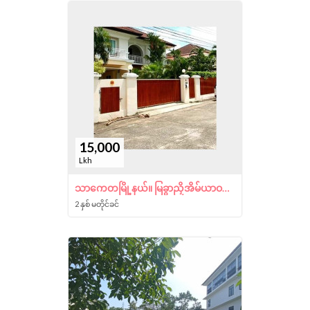
15,000
Lkh
သာကေတမြို့နယ်။ မြခွာညှိအိမ်ယာဝန်းအတွင်း
2 နှစ် မတိုင်ခင်