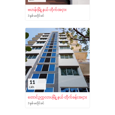
ဗဟန်းမြို့နယ် တိုက်အငှား
3 နှစ် မတိုင်ခင်
11
Lkh
တောင်ဥက္ကလာပမြို့နယ် တိုက်ခန်းအငှား
3 နှစ် မတိုင်ခင်