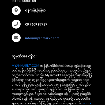
Terms condition
ရန်ကုန်၊, မြန်မာ
09 7609 97727
info@myanmarkt.com
ကုမ္ပဏီအကြောင်း
MYANMARKT.COM
က မြန်မာနိုင်ငံ၏ထိပ်တန်း အွန်လိုင်းဈေး
ဝယ် ကွန်ရက်ဖြစ်ပြီး ရောင်းသူနှင့်ဝယ်သူများ အတွက် ရည်ရွယ်
တည်ထောင်ထားပါသည်။ Myanmarkt ဈေးကွန်ရက်မှာဆိုရင်ဖြ
င့်စုံလင်စွာသော ကုန်စည်နှင့်ဝန်ဆောင်မှုများကို အရည်အသွေး
ကောင်းမွန်မှုနှင့်အတူချိုသာသော ဈေးနှုန်းများဖြင့် ကော်မရှင်ခ
ပေးစရာမလိုပဲ ဝယ်ယူ/ရောင်းချနိုင်ပါတယ်။ မြန်မာနိုင်ငံမှ
အနုပညာရှင်များ, စီးပွားရေးလုပ်ငန်းများ နှင့် ပွဲများကိုရှာဖွေနိုင်
ပါတယ်။ ရန်ကုန်, မန္တလေး, နေပြည်တော် မှနေ့စဥ် ထောင်ပေါင်း
များစွာသော ဝင်ရောက်ကြည့်ရှု့သူနှင့် ဝယ်သူများသည်
ကားအ