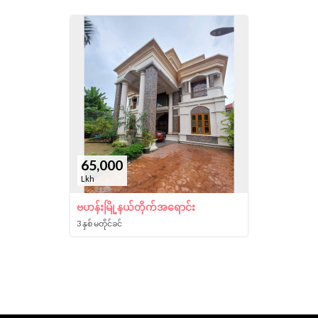
65,000
Lkh
ဗဟန်းမြို့နယ်တိုက်အရောင်း
3 နှစ် မတိုင်ခင်