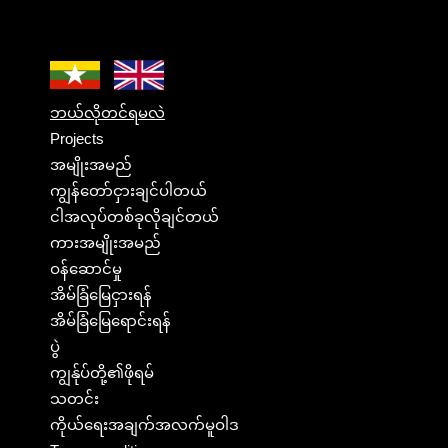
ဘယ်လိုတင်ရမလဲ
Projects
အမျိုးအမည်
ကျွန်တော်ငှားချင်ပါတယ်
ငါအလုပ်တစ်ခုလိုချင်တယ်
ကားအမျိုးအမည်
ဝန်ဆောင်မှု
အိမ်ခြံမြေငှားရန်
အိမ်ခြံမြေရောင်းရန်
ပွဲ
ကျွန်ုပ်တို့၏ဖိုရမ်
သတင်း
ကိုယ်ရေးအချက်အလက်မူဝါဒ