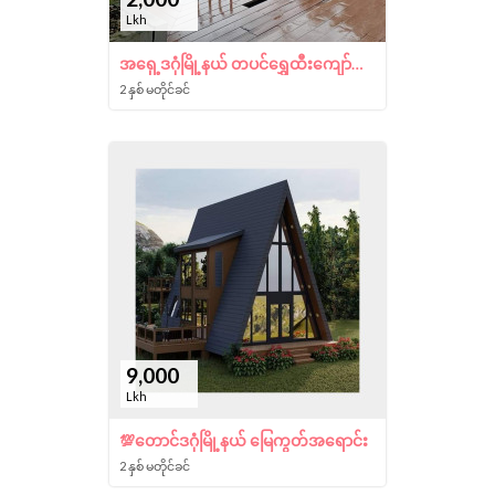
Lkh
အရှေ့ဒဂုံမြို့နယ် တပင်ရွှေထီးကျော်ကပ် အိမ် နဲ့ ခြံ အရောင်း
2 နှစ် မတိုင်ခင်
9,000
Lkh
💯တောင်ဒဂုံမြို့နယ် မြေကွတ်အရောင်း
2 နှစ် မတိုင်ခင်