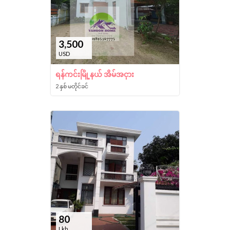
3,500
USD
ရန်ကင်းမြို့နယ် အိမ်အငှား
2 နှစ် မတိုင်ခင်
80
Lkh