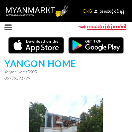
ENG
ENG
အကောင့်ဝင်ရန်
အကောင့်ဝင်ရန်
အခမဲ့ကြော်ငြာတင်ပါ
YANGON HOME
Yangon Home5905
09799571779