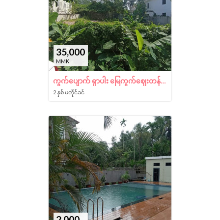
35,000
MMK
ကွက်ပျောက် ရှာပါး မြေကွက်ဈေးတန်လေးရမယ်
2 နှစ် မတိုင်ခင်
2,000