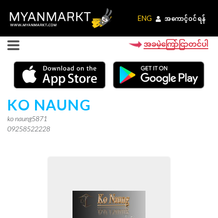
ENG
ENG
အကောင့်ဝင်ရန်
အကောင့်ဝင်ရန်
အခမဲ့ကြော်ငြာတင်ပါ
KO NAUNG
ko naung5871
09258522228