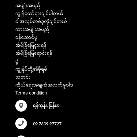
အမျိုးအမည်
ကျွန်တော်ငှားချင်ပါတယ်
ငါအလုပ်တစ်ခုလိုချင်တယ်
ကားအမျိုးအမည်
ဝန်ဆောင်မှု
အိမ်ခြံမြေငှားရန်
အိမ်ခြံမြေရောင်းရန်
ပွဲ
ကျွန်ုပ်တို့၏ဖိုရမ်
သတင်း
ကိုယ်ရေးအချက်အလက်မူဝါဒ
Terms condition
ရန်ကုန်၊, မြန်မာ
09 7609 97727