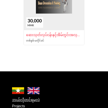
30,000
MMK
ဆေးသုတ်လုပ်ငန်းနှင့်အိမ်တွင်းအလှဆင်လုပ်ငန်း
တစ်နှစ် မတိုင်ခင်
ဘယ်လိုတင်ရမလဲ
Projects