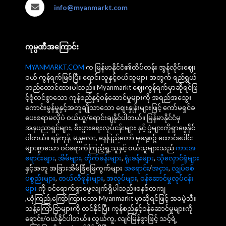
info@myanmarkt.com
ကုမ္ပဏီအကြောင်း
MYANMARKT.COM
က မြန်မာနိုင်ငံ၏ထိပ်တန်း အွန်လိုင်းဈေး
ဝယ် ကွန်ရက်ဖြစ်ပြီး ရောင်းသူနှင့်ဝယ်သူများ အတွက် ရည်ရွယ်
တည်ထောင်ထားပါသည်။ Myanmarkt ဈေးကွန်ရက်မှာဆိုရင်ဖြ
င့်စုံလင်စွာသော ကုန်စည်နှင့်ဝန်ဆောင်မှုများကို အရည်အသွေး
ကောင်းမွန်မှုနှင့်အတူချိုသာသော ဈေးနှုန်းများဖြင့် ကော်မရှင်ခ
ပေးစရာမလိုပဲ ဝယ်ယူ/ရောင်းချနိုင်ပါတယ်။ မြန်မာနိုင်ငံမှ
အနုပညာရှင်များ, စီးပွားရေးလုပ်ငန်းများ နှင့် ပွဲများကိုရှာဖွေနိုင်
ပါတယ်။ ရန်ကုန်, မန္တလေး, နေပြည်တော် မှနေ့စဥ် ထောင်ပေါင်း
များစွာသော ဝင်ရောက်ကြည့်ရှု့သူနှင့် ဝယ်သူများသည်
ကားအ
ရောင်းများ
,
အိမ်များ
,
တိုက်ခန်းများ
,
ရုံးခန်းများ
,
သိုလှောင်ရုံများ
နှင့်အတူ အခြားအိမ်ခြံမြေကွက်များ
အရောင်း
/
အငှား
,
လျှပ်စစ်
ပစ္စည်းများ
,
တယ်လီဖုန်းများ
,
အလုပ်များ
,
ဝန်ဆောင်မှုလုပ်ငန်း
များ
ကို ဝင်ရောက်ရှာဖွေလျက်ရှိပါသည်။စနစ်တကျ
,ယုံကြည်,ကြော်ကြားသော Myanmarkt မှာဆိုရင်ဖြင့် အခမဲ့သီး
သန့်ကြော်ငြာများကို တင်နိုင်ပြီး ကုန်စည်နှင့်ဝန်ဆောင်မှုများကို
ရောင်း/ဝယ်နိုင်ပါတယ်။ လွယ်ကူ, လျင်မြန်စွာဖြင့် သင့်ရဲ့